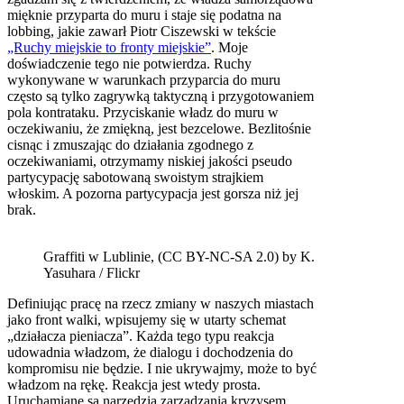
mięknie przyparta do muru i staje się podatna na
lobbing, jakie zawarł Piotr Ciszewski w tekście
„Ruchy miejskie to fronty miejskie”
. Moje
doświadczenie tego nie potwierdza. Ruchy
wykonywane w warunkach przyparcia do muru
często są tylko zagrywką taktyczną i przygotowaniem
pola kontrataku. Przyciskanie władz do muru w
oczekiwaniu, że zmiękną, jest bezcelowe. Bezlitośnie
cisnąc i zmuszając do działania zgodnego z
oczekiwaniami, otrzymamy niskiej jakości pseudo
partycypację sabotowaną swoistym strajkiem
włoskim. A pozorna partycypacja jest gorsza niż jej
brak.
Graffiti w Lublinie, (CC BY-NC-SA 2.0) by K.
Yasuhara / Flickr
Definiując pracę na rzecz zmiany w naszych miastach
jako front walki, wpisujemy się w utarty schemat
„działacza pieniacza”. Każda tego typu reakcja
udowadnia władzom, że dialogu i dochodzenia do
kompromisu nie będzie. I nie ukrywajmy, może to być
władzom na rękę. Reakcja jest wtedy prosta.
Uruchamiane są narzędzia zarządzania kryzysem