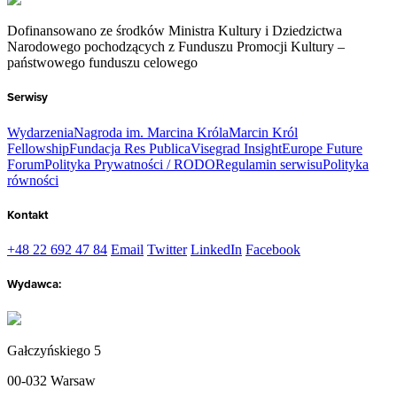
Dofinansowano ze środków Ministra Kultury i Dziedzictwa
Narodowego pochodzących z Funduszu Promocji Kultury –
państwowego funduszu celowego
Serwisy
Wydarzenia
Nagroda im. Marcina Króla
Marcin Król
Fellowship
Fundacja Res Publica
Visegrad Insight
Europe Future
Forum
Polityka Prywatności / RODO
Regulamin serwisu
Polityka
równości
Kontakt
+48 22 692 47 84
Email
Twitter
LinkedIn
Facebook
Wydawca:
Gałczyńskiego 5
00-032 Warsaw