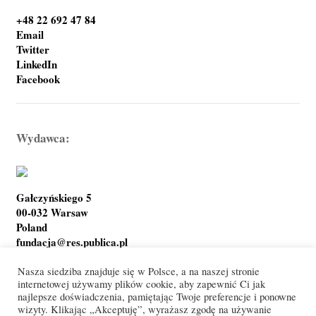
+48 22 692 47 84
Email
Twitter
LinkedIn
Facebook
Wydawca:
Gałczyńskiego 5
00-032 Warsaw
Poland
fundacja@res.publica.pl
Nasza siedziba znajduje się w Polsce, a na naszej stronie
internetowej używamy plików cookie, aby zapewnić Ci jak
najlepsze doświadczenia, pamiętając Twoje preferencje i ponowne
Polityka prywatności
Warunki korzystania
wizyty. Klikając „Akceptuję”, wyrażasz zgodę na używanie