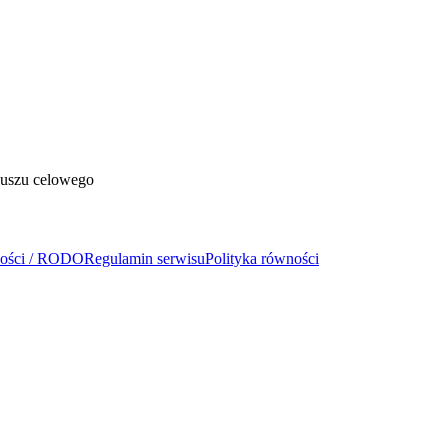
duszu celowego
ności / RODO
Regulamin serwisu
Polityka równości