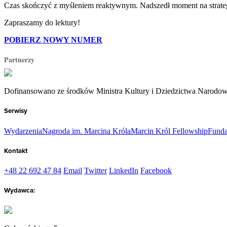
Czas skończyć z myśleniem reaktywnym. Nadszedł moment na strate
Zapraszamy do lektury!
POBIERZ NOWY NUMER
Partnerzy
Dofinansowano ze środków Ministra Kultury i Dziedzictwa Narodo
Serwisy
Wydarzenia
Nagroda im. Marcina Króla
Marcin Król Fellowship
Funda
Kontakt
+48 22 692 47 84
Email
Twitter
LinkedIn
Facebook
Wydawca: