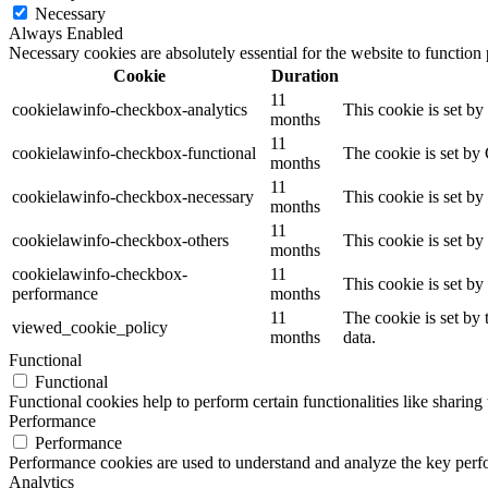
Necessary
Always Enabled
Necessary cookies are absolutely essential for the website to function
Cookie
Duration
11
cookielawinfo-checkbox-analytics
This cookie is set b
months
11
cookielawinfo-checkbox-functional
The cookie is set by
months
11
cookielawinfo-checkbox-necessary
This cookie is set b
months
11
cookielawinfo-checkbox-others
This cookie is set b
months
cookielawinfo-checkbox-
11
This cookie is set b
performance
months
11
The cookie is set by
viewed_cookie_policy
months
data.
Functional
Functional
Functional cookies help to perform certain functionalities like sharing 
Performance
Performance
Performance cookies are used to understand and analyze the key perfor
Analytics