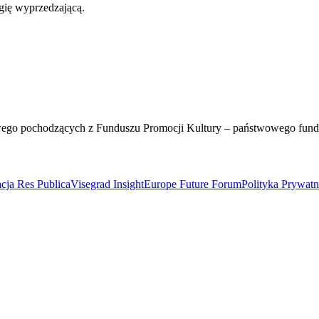
gię wyprzedzającą.
wego pochodzących z Funduszu Promocji Kultury – państwowego fun
cja Res Publica
Visegrad Insight
Europe Future Forum
Polityka Prywat