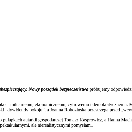
ubezpieczający. Nowy porządek bezpieczeństwa
próbujemy odpowiedzie
ko – militarnemu, ekonomicznemu, cyfrowemu i demokratycznemu. Mich
poki „dywidendy pokoju”, a Joanna Rohozińska przestrzega przed „w
, o pułapkach autarkii gospodarczej Tomasz Kasprowicz, a Hanna Mac
pektakularnymi, ale nierealistycznymi pomysłami.