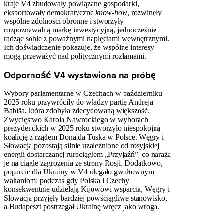
kraje V4 zbudowały powiązane gospodarki,
eksportowały demokratyczne
know-how
, rozwinęły
wspólne zdolności obronne i stworzyły
rozpoznawalną markę inwestycyjną, jednocześnie
radząc sobie z poważnymi napięciami wewnętrznymi.
Ich doświadczenie pokazuje, że wspólne interesy
mogą przeważyć nad politycznymi rozłamami.
Odporność V4 wystawiona na próbę
Wybory parlamentarne w Czechach w październiku
2025 roku przywróciły do ​​władzy partię Andreja
Babiša, która zdobyła zdecydowaną większość.
Zwycięstwo Karola Nawrockiego w wyborach
prezydenckich w 2025 roku stworzyło niespokojną
koalicję z rządem Donalda Tuska w Polsce. Węgry i
Słowacja pozostają silnie uzależnione od rosyjskiej
energii dostarczanej rurociągiem „Przyjaźń”, co naraża
je na ciągłe zagrożenia ze strony Rosji. Dodatkowo,
poparcie dla Ukrainy w V4 ulegało gwałtownym
wahaniom: podczas gdy Polska i Czechy
konsekwentnie udzielają Kijowowi wsparcia, Węgry i
Słowacja przyjęły bardziej powściągliwe stanowisko,
a Budapeszt postrzegał Ukrainę wręcz jako wroga.