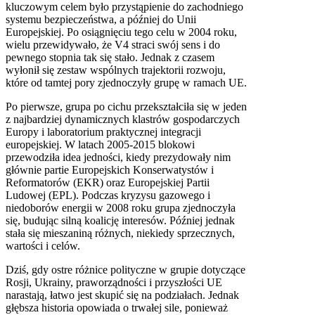
kluczowym celem było przystąpienie do zachodniego
systemu bezpieczeństwa, a później do Unii
Europejskiej. Po osiągnięciu tego celu w 2004 roku,
wielu przewidywało, że V4 straci swój sens i do
pewnego stopnia tak się stało. Jednak z czasem
wyłonił się zestaw wspólnych trajektorii rozwoju,
które od tamtej pory zjednoczyły grupę w ramach UE.
Po pierwsze, grupa po cichu przekształciła się w jeden
z najbardziej dynamicznych klastrów gospodarczych
Europy i laboratorium praktycznej integracji
europejskiej. W latach 2005-2015 blokowi
przewodziła idea jedności, kiedy prezydowały nim
głównie partie Europejskich Konserwatystów i
Reformatorów (EKR) oraz Europejskiej Partii
Ludowej (EPL). Podczas kryzysu gazowego i
niedoborów energii w 2008 roku grupa zjednoczyła
się, budując silną koalicję interesów. Później jednak
stała się mieszaniną różnych, niekiedy sprzecznych,
wartości i celów.
Dziś, gdy ostre różnice polityczne w grupie dotyczące
Rosji, Ukrainy, praworządności i przyszłości UE
narastają, łatwo jest skupić się na podziałach. Jednak
głębsza historia opowiada o trwałej sile, ponieważ