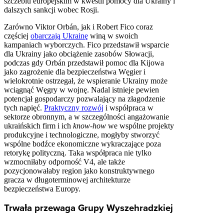
szczeblu europejskim w kwestii pomocy dla Ukrainy i
dalszych sankcji wobec Rosji.
Zarówno Viktor Orbán, jak i Robert Fico coraz
częściej
obarczają Ukrainę
winą w swoich
kampaniach wyborczych. Fico przedstawił wsparcie
dla Ukrainy jako obciążenie zasobów Słowacji,
podczas gdy Orbán przedstawił pomoc dla Kijowa
jako zagrożenie dla bezpieczeństwa Węgier i
wielokrotnie ostrzegał, że wspieranie Ukrainy może
wciągnąć Węgry w wojnę. Nadal istnieje pewien
potencjał gospodarczy pozwalający na złagodzenie
tych napięć.
Praktyczny rozwój
i współpraca w
sektorze obronnym, a w szczególności angażowanie
ukraińskich firm i ich
know-how
we wspólne projekty
produkcyjne i technologiczne, mogłyby stworzyć
wspólne bodźce ekonomiczne wykraczające poza
retorykę polityczną. Taka współpraca nie tylko
wzmocniłaby odporność V4, ale także
pozycjonowałaby region jako konstruktywnego
gracza w długoterminowej architekturze
bezpieczeństwa Europy.
Trwała przewaga Grupy Wyszehradzkiej