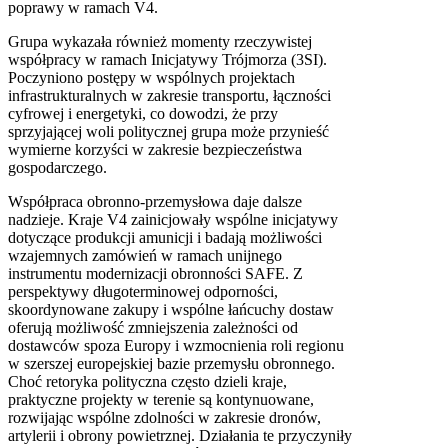
poprawy w ramach V4.
Grupa wykazała również momenty rzeczywistej
współpracy w ramach Inicjatywy Trójmorza (3SI).
Poczyniono postępy w wspólnych projektach
infrastrukturalnych w zakresie transportu, łączności
cyfrowej i energetyki, co dowodzi, że przy
sprzyjającej woli politycznej grupa może przynieść
wymierne korzyści w zakresie bezpieczeństwa
gospodarczego.
Współpraca obronno-przemysłowa daje dalsze
nadzieje. Kraje V4 zainicjowały wspólne inicjatywy
dotyczące produkcji amunicji i badają możliwości
wzajemnych zamówień w ramach unijnego
instrumentu modernizacji obronności SAFE. Z
perspektywy długoterminowej odporności,
skoordynowane zakupy i wspólne łańcuchy dostaw
oferują możliwość zmniejszenia zależności od
dostawców spoza Europy i wzmocnienia roli regionu
w szerszej europejskiej bazie przemysłu obronnego.
Choć retoryka polityczna często dzieli kraje,
praktyczne projekty w terenie są kontynuowane,
rozwijając wspólne zdolności w zakresie dronów,
artylerii i obrony powietrznej. Działania te przyczyniły