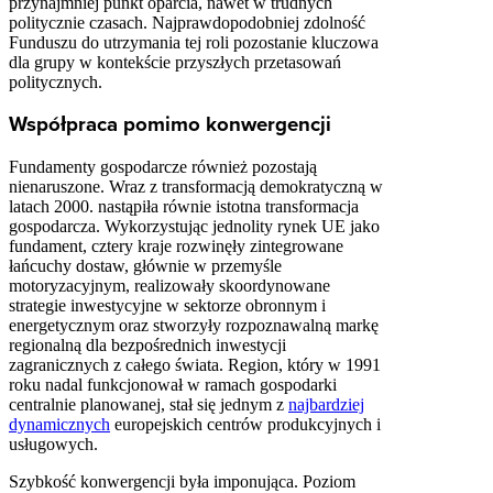
przynajmniej punkt oparcia, nawet w trudnych
politycznie czasach. Najprawdopodobniej zdolność
Funduszu do utrzymania tej roli pozostanie kluczowa
dla grupy w kontekście przyszłych przetasowań
politycznych.
Współpraca pomimo konwergencji
Fundamenty gospodarcze również pozostają
nienaruszone. Wraz z transformacją demokratyczną w
latach 2000. nastąpiła równie istotna transformacja
gospodarcza. Wykorzystując jednolity rynek UE jako
fundament, cztery kraje rozwinęły zintegrowane
łańcuchy dostaw, głównie w przemyśle
motoryzacyjnym, realizowały skoordynowane
strategie inwestycyjne w sektorze obronnym i
energetycznym oraz stworzyły rozpoznawalną markę
regionalną dla bezpośrednich inwestycji
zagranicznych z całego świata. Region, który w 1991
roku nadal funkcjonował w ramach gospodarki
centralnie planowanej, stał się jednym z
najbardziej
dynamicznych
europejskich centrów produkcyjnych i
usługowych.
Szybkość konwergencji była imponująca. Poziom