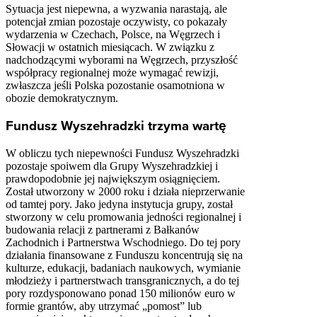
Sytuacja jest niepewna, a wyzwania narastają, ale
potencjał zmian pozostaje oczywisty, co pokazały
wydarzenia w Czechach, Polsce, na Węgrzech i
Słowacji w ostatnich miesiącach. W związku z
nadchodzącymi wyborami na Węgrzech, przyszłość
współpracy regionalnej może wymagać rewizji,
zwłaszcza jeśli Polska pozostanie osamotniona w
obozie demokratycznym.
Fundusz Wyszehradzki trzyma wartę
W obliczu tych niepewności Fundusz Wyszehradzki
pozostaje spoiwem dla Grupy Wyszehradzkiej i
prawdopodobnie jej największym osiągnięciem.
Został utworzony w 2000 roku i działa nieprzerwanie
od tamtej pory. Jako jedyna instytucja grupy, został
stworzony w celu promowania jedności regionalnej i
budowania relacji z partnerami z Bałkanów
Zachodnich i Partnerstwa Wschodniego. Do tej pory
działania finansowane z Funduszu koncentrują się na
kulturze, edukacji, badaniach naukowych, wymianie
młodzieży i partnerstwach transgranicznych, a do tej
pory rozdysponowano ponad 150 milionów euro w
formie grantów, aby utrzymać „pomost” lub