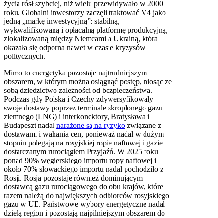
życia rósł szybciej, niż wielu przewidywało w 2000
roku. Globalni inwestorzy zaczęli traktować V4 jako
jedną „markę inwestycyjną”: stabilną,
wykwalifikowaną i opłacalną platformę produkcyjną,
zlokalizowaną między Niemcami a Ukrainą, która
okazała się odporna nawet w czasie kryzysów
politycznych.
Mimo to energetyka pozostaje najtrudniejszym
obszarem, w którym można osiągnąć postęp, niosąc ze
sobą dziedzictwo zależności od bezpieczeństwa.
Podczas gdy Polska i Czechy zdywersyfikowały
swoje dostawy poprzez terminale skroplonego gazu
ziemnego (LNG) i interkonektory, Bratysława i
Budapeszt nadal
narażone są na ryzyko
związane z
dostawami i wahania cen, ponieważ nadal w dużym
stopniu polegają na rosyjskiej ropie naftowej i gazie
dostarczanym rurociągiem Przyjaźń. W 2025 roku
ponad 90% węgierskiego importu ropy naftowej i
około 70% słowackiego importu nadal pochodziło z
Rosji. Rosja pozostaje również dominującym
dostawcą gazu rurociągowego do obu krajów, które
razem należą do największych odbiorców rosyjskiego
gazu w UE. Państwowe wybory energetyczne nadal
dzielą region i pozostają najpilniejszym obszarem do