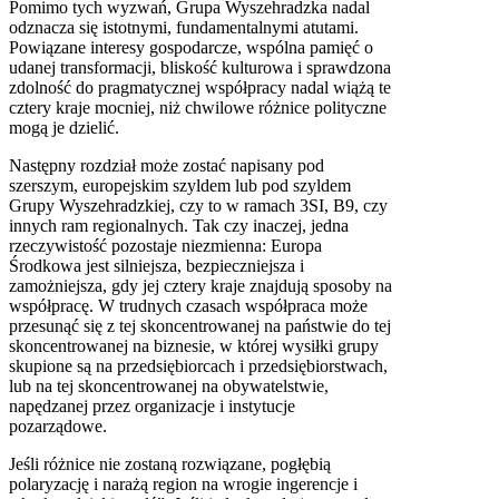
Pomimo tych wyzwań, Grupa Wyszehradzka nadal
odznacza się istotnymi, fundamentalnymi atutami.
Powiązane interesy gospodarcze, wspólna pamięć o
udanej transformacji, bliskość kulturowa i sprawdzona
zdolność do pragmatycznej współpracy nadal wiążą te
cztery kraje mocniej, niż chwilowe różnice polityczne
mogą je dzielić.
Następny rozdział może zostać napisany pod
szerszym, europejskim szyldem lub pod szyldem
Grupy Wyszehradzkiej, czy to w ramach 3SI, B9, czy
innych ram regionalnych. Tak czy inaczej, jedna
rzeczywistość pozostaje niezmienna: Europa
Środkowa jest silniejsza, bezpieczniejsza i
zamożniejsza, gdy jej cztery kraje znajdują sposoby na
współpracę. W trudnych czasach współpraca może
przesunąć się z tej skoncentrowanej na państwie do tej
skoncentrowanej na biznesie, w której wysiłki grupy
skupione są na przedsiębiorcach i przedsiębiorstwach,
lub na tej skoncentrowanej na obywatelstwie,
napędzanej przez organizacje i instytucje
pozarządowe.
Jeśli różnice nie zostaną rozwiązane, pogłębią
polaryzację i narażą region na wrogie ingerencje i