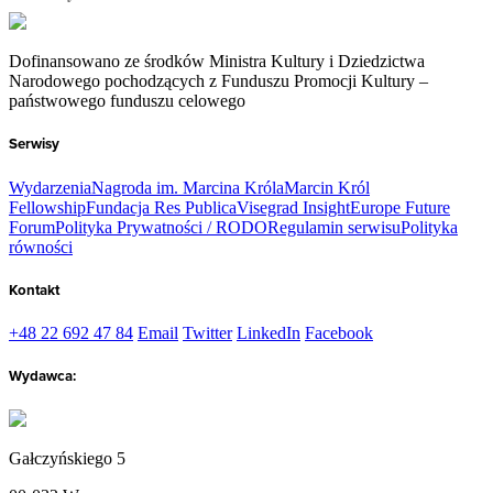
Dofinansowano ze środków Ministra Kultury i Dziedzictwa
Narodowego pochodzących z Funduszu Promocji Kultury –
państwowego funduszu celowego
Serwisy
Wydarzenia
Nagroda im. Marcina Króla
Marcin Król
Fellowship
Fundacja Res Publica
Visegrad Insight
Europe Future
Forum
Polityka Prywatności / RODO
Regulamin serwisu
Polityka
równości
Kontakt
+48 22 692 47 84
Email
Twitter
LinkedIn
Facebook
Wydawca:
Gałczyńskiego 5