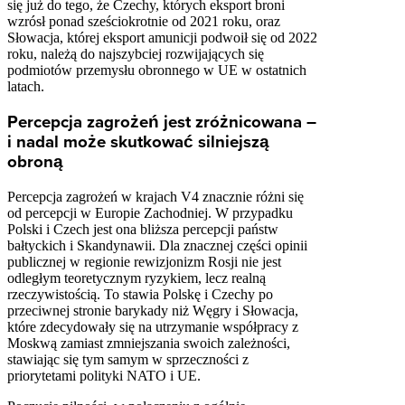
się już do tego, że Czechy, których eksport broni
wzrósł ponad sześciokrotnie od 2021 roku, oraz
Słowacja, której eksport amunicji podwoił się od 2022
roku, należą do najszybciej rozwijających się
podmiotów przemysłu obronnego w UE w ostatnich
latach.
Percepcja zagrożeń jest zróżnicowana –
i nadal może skutkować silniejszą
obroną
Percepcja zagrożeń w krajach V4 znacznie różni się
od percepcji w Europie Zachodniej. W przypadku
Polski i Czech jest ona bliższa percepcji państw
bałtyckich i Skandynawii. Dla znacznej części opinii
publicznej w regionie rewizjonizm Rosji nie jest
odległym teoretycznym ryzykiem, lecz realną
rzeczywistością. To stawia Polskę i Czechy po
przeciwnej stronie barykady niż Węgry i Słowacja,
które zdecydowały się na utrzymanie współpracy z
Moskwą zamiast zmniejszania swoich zależności,
stawiając się tym samym w sprzeczności z
priorytetami polityki NATO i UE.