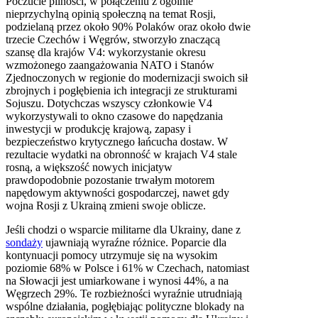
Poczucie pilności, w połączeniu z ogólnie
nieprzychylną opinią społeczną na temat Rosji,
podzielaną przez około 90% Polaków oraz około dwie
trzecie Czechów i Węgrów, stworzyło znaczącą
szansę dla krajów V4: wykorzystanie okresu
wzmożonego zaangażowania NATO i Stanów
Zjednoczonych w regionie do modernizacji swoich sił
zbrojnych i pogłębienia ich integracji ze strukturami
Sojuszu. Dotychczas wszyscy członkowie V4
wykorzystywali to okno czasowe do napędzania
inwestycji w produkcję krajową, zapasy i
bezpieczeństwo krytycznego łańcucha dostaw. W
rezultacie wydatki na obronność w krajach V4 stale
rosną, a większość nowych inicjatyw
prawdopodobnie pozostanie trwałym motorem
napędowym aktywności gospodarczej, nawet gdy
wojna Rosji z Ukrainą zmieni swoje oblicze.
Jeśli chodzi o wsparcie militarne dla Ukrainy, dane z
sondaży
ujawniają wyraźne różnice. Poparcie dla
kontynuacji pomocy utrzymuje się na wysokim
poziomie 68% w Polsce i 61% w Czechach, natomiast
na Słowacji jest umiarkowane i wynosi 44%, a na
Węgrzech 29%. Te rozbieżności wyraźnie utrudniają
wspólne działania, pogłębiając polityczne blokady na