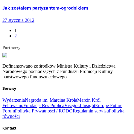
Jak zostałem partyzantem-ogrodnikiem
27 stycznia 2012
1
2
Partnerzy
Dofinansowano ze środków Ministra Kultury i Dziedzictwa
Narodowego pochodzących z Funduszu Promocji Kultury –
państwowego funduszu celowego
Serwisy
Wydarzenia
Nagroda im. Marcina Króla
Marcin Król
Fellowship
Fundacja Res Publica
Visegrad Insight
Europe Future
Forum
Polityka Prywatności / RODO
Regulamin serwisu
Polityka
równości
Kontakt