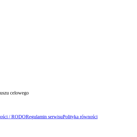
duszu celowego
ności / RODO
Regulamin serwisu
Polityka równości