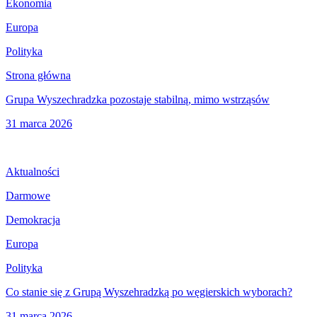
Ekonomia
Europa
Polityka
Strona główna
Grupa Wyszechradzka pozostaje stabilną, mimo wstrząsów
31 marca 2026
Aktualności
Darmowe
Demokracja
Europa
Polityka
Co stanie się z Grupą Wyszehradzką po węgierskich wyborach?
31 marca 2026