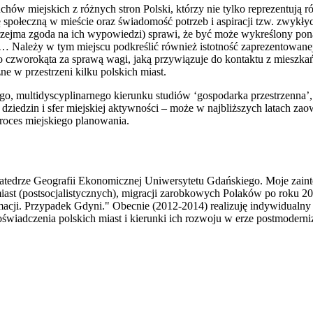
chów miejskich z różnych stron Polski, którzy nie tylko reprezentują r
ę społeczną w mieście oraz świadomość potrzeb i aspiracji tzw. zwyk
przejma zgoda na ich wypowiedzi) sprawi, że być może wykreślony ponad
a… Należy w tym miejscu podkreślić również istotność zaprezentowane
go czworokąta za sprawą wagi, jaką przywiązuje do kontaktu z mieszka
ne w przestrzeni kilku polskich miast.
, multidyscyplinarnego kierunku studiów ‘gospodarka przestrzenna’, 
dziedzin i sfer miejskiej aktywności – może w najbliższych latach za
roces miejskiego planowania.
 Katedrze Geografii Ekonomicznej Uniwersytetu Gdańskiego. Moje zai
j miast (postsocjalistycznych), migracji zarobkowych Polaków po roku 
rmacji. Przypadek Gdyni." Obecnie (2012-2014) realizuję indywidual
wiadczenia polskich miast i kierunki ich rozwoju w erze postmoderni