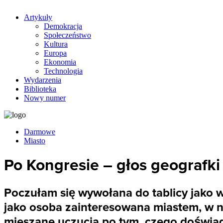
Artykuły
Demokracja
Społeczeństwo
Kultura
Europa
Ekonomia
Technologia
Wydarzenia
Biblioteka
Nowy numer
Darmowe
Miasto
Po Kongresie – głos geografki
Poczułam się wywołana do tablicy jako wy
jako osoba zainteresowana miastem, w n
mieszane uczucia po tym, czego doświadc