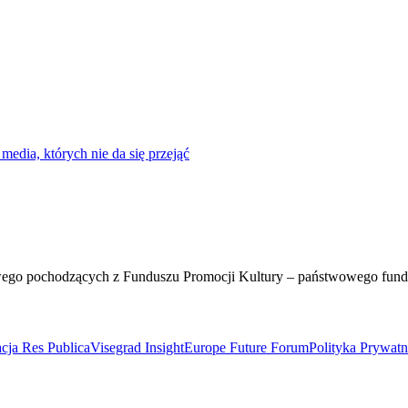
edia, których nie da się przejąć
wego pochodzących z Funduszu Promocji Kultury – państwowego fun
cja Res Publica
Visegrad Insight
Europe Future Forum
Polityka Prywat