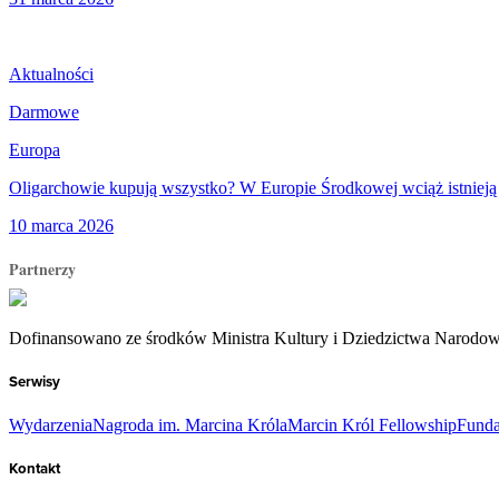
Aktualności
Darmowe
Europa
Oligarchowie kupują wszystko? W Europie Środkowej wciąż istnieją m
10 marca 2026
Partnerzy
Dofinansowano ze środków Ministra Kultury i Dziedzictwa Narodo
Serwisy
Wydarzenia
Nagroda im. Marcina Króla
Marcin Król Fellowship
Funda
Kontakt