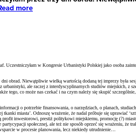
Read more
graf. Uczestniczyłam w Kongresie Urbanistyki Polskiej jako osoba zain
dni obrad. Niewątpliwie wielką wartością dodaną tej imprezy była se
z urbanistyki, ale raczej z interdyscyplinarnych studiów miejskich, z 
 także tego, co może nas czekać i na czym należy się skupić szczególnie,
informacji o potrzebie finansowania, o narzędziach, o planach, studiac
tkanki miasta’. Odnoszę wrażenie, że nadal próbuje się uprawiać ‘sztu
są profit inwestorowi, prestiż politykowi miejskiemu, promocję (?) mi
tycypacji społecznej, ale też nie sposób oprzeć się wrażeniu, że t
 wsparcie w procesie planowania, lecz niekiedy utrudnienie…