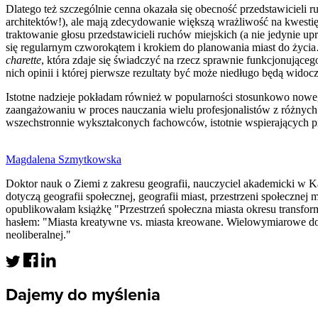
Dlatego też szczególnie cenna okazała się obecność przedstawicieli ru
architektów!), ale mają zdecydowanie większą wrażliwość na kwesti
traktowanie głosu przedstawicieli ruchów miejskich (a nie jedynie u
się regularnym czworokątem i krokiem do planowania miast do życi
charette
, która zdaje się świadczyć na rzecz sprawnie funkcjonujące
nich opinii i której pierwsze rezultaty być może niedługo będą widocz
Istotne nadzieje pokładam również w popularności stosunkowo nowego
zaangażowaniu w proces nauczania wielu profesjonalistów z różnych 
wszechstronnie wykształconych fachowców, istotnie wspierających p
Magdalena Szmytkowska
Doktor nauk o Ziemi z zakresu geografii, nauczyciel akademicki w
dotyczą geografii społecznej, geografii miast, przestrzeni społeczne
opublikowałam książkę "Przestrzeń społeczna miasta okresu transfo
hasłem: "Miasta kreatywne vs. miasta kreowane. Wielowymiarowe doś
neoliberalnej."
Dajemy do myślenia