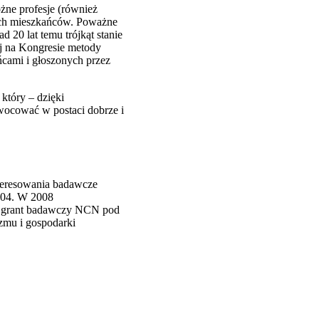
óżne profesje (również
łych mieszkańców. Poważne
 20 lat temu trójkąt stanie
j na Kongresie metody
ńcami i głoszonych przez
który – dzięki
owocować w postaci dobrze i
nteresowania badawcze
2004. W 2008
ny grant badawczy NCN pod
zmu i gospodarki