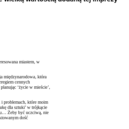
teresowana miastem, w
sja międzynarodowa, która
szeregiem cennych
 planując ‘życie w mieście’,
h i problemach, które moim
kę dla sztuki’ w trójkącie
astu… Żeby być uczciwą, nie
raktowanym dość