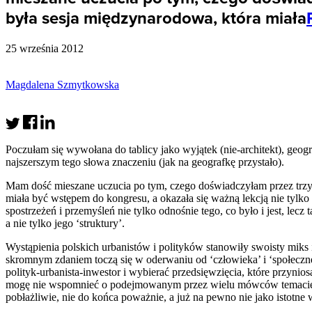
była sesja międzynarodowa, która miała
25 września 2012
Magdalena Szmytkowska
Poczułam się wywołana do tablicy jako wyjątek (nie-architekt), geo
najszerszym tego słowa znaczeniu (jak na geografkę przystało).
Mam dość mieszane uczucia po tym, czego doświadczyłam przez trzy 
miała być wstępem do kongresu, a okazała się ważną lekcją nie tylko 
spostrzeżeń i przemyśleń nie tylko odnośnie tego, co było i jest, lecz
a nie tylko jego ‘struktury’.
Wystąpienia polskich urbanistów i polityków stanowiły swoisty miks 
skromnym zdaniem toczą się w oderwaniu od ‘człowieka’ i ‘społecznej 
polityk-urbanista-inwestor i wybierać przedsięwzięcia, które przynio
mogę nie wspomnieć o podejmowanym przez wielu mówców temacie par
pobłażliwie, nie do końca poważnie, a już na pewno nie jako istotne