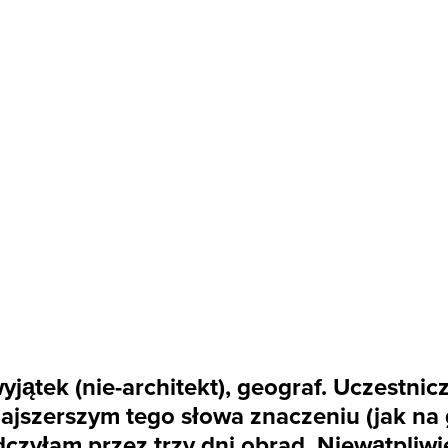
jątek (nie-architekt), geograf. Uczestnic
ajszerszym tego słowa znaczeniu (jak na
zyłam przez trzy dni obrad. Niewątpliwi