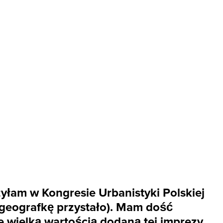
zyłam w Kongresie Urbanistyki Polskiej
 geografkę przystało). Mam dość
e wielką wartością dodaną tej imprezy