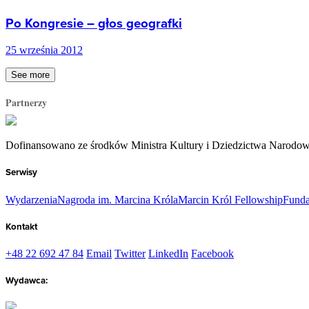
Po Kongresie – głos geografki
25 września 2012
See more
Partnerzy
Dofinansowano ze środków Ministra Kultury i Dziedzictwa Narodo
Serwisy
Wydarzenia
Nagroda im. Marcina Króla
Marcin Król Fellowship
Funda
Kontakt
+48 22 692 47 84
Email
Twitter
LinkedIn
Facebook
Wydawca: