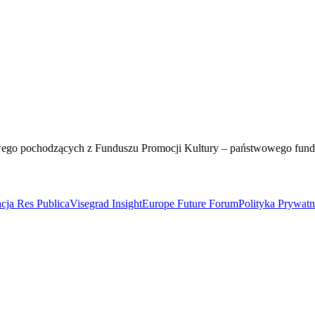
wego pochodzących z Funduszu Promocji Kultury – państwowego fun
cja Res Publica
Visegrad Insight
Europe Future Forum
Polityka Prywat