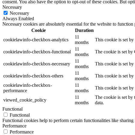
consent. You also have the option to opt-out of these cookies. But op
Necessary
Necessary
Always Enabled
Necessary cookies are absolutely essential for the website to function
Cookie
Duration
11
cookielawinfo-checkbox-analytics
This cookie is set b
months
11
cookielawinfo-checkbox-functional
The cookie is set by
months
11
cookielawinfo-checkbox-necessary
This cookie is set b
months
11
cookielawinfo-checkbox-others
This cookie is set b
months
cookielawinfo-checkbox-
11
This cookie is set b
performance
months
11
The cookie is set by
viewed_cookie_policy
months
data.
Functional
Functional
Functional cookies help to perform certain functionalities like sharing 
Performance
Performance