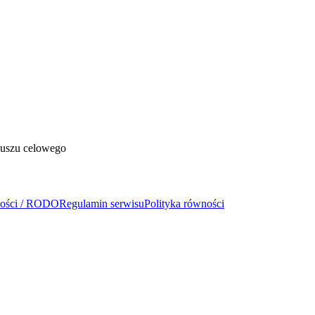
duszu celowego
ności / RODO
Regulamin serwisu
Polityka równości