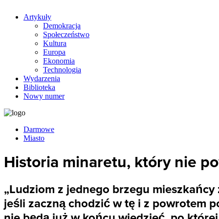
Artykuły
Demokracja
Społeczeństwo
Kultura
Europa
Ekonomia
Technologia
Wydarzenia
Biblioteka
Nowy numer
Darmowe
Miasto
Historia minaretu, który nie p
„Ludziom z jednego brzegu mieszkańcy z
jeśli zaczną chodzić w tę i z powrotem p
nie będą już w końcu wiedzieć, po której