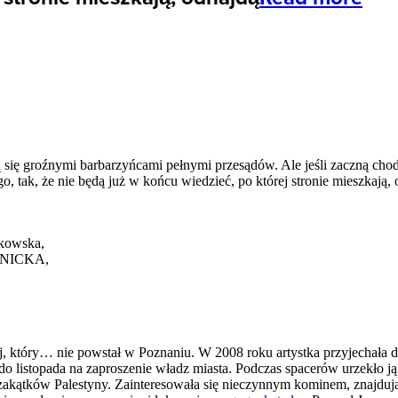
 się groźnymi barbarzyńcami pełnymi przesądów. Ale jeśli zaczną chod
o, tak, że nie będą już w końcu wiedzieć, po której stronie mieszkają,
jkowska,
RANICKA,
, który… nie powstał w Poznaniu. W 2008 roku artystka przyjechała d
 listopada na zaproszenie władz miasta. Podczas spacerów urzekło ją
h zakątków Palestyny. Zainteresowała się nieczynnym kominem, znajduj