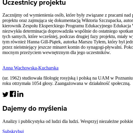
Uczestnicy projektu
Zacznijmy od wymienienia osób, które były związane z pracami nad 
projektu oraz zajmująca się dokumentacją Wiktoria Szczupacka, autork
kierownik Zespołu Eksperckiego Programu Edukacyjnego Edukacja W
niezwykła determinacja doprowadziła wspólnie do ostatniego spotka
tych samych, które wcześniej, podczas drugiej fazy projektu, miały 
tym również Hanna Gill-Piątek, autorka Marszu Tyłem, który był jedn
przez nieistniejący jeszcze minaret komin do synagogi-pływalni. Po
mocnym przeżyciem wewnętrznym dla jego uczestników.
Anna Wachowska-Kucharska
(ur. 1962) studiowała filologię rosyjską i polską na UAM w Pozna
roku otrzymała 1054 głosy. Zaangażowana w działalność społeczną.
Dajemy do myślenia
Analizy i publicystyka od ludzi dla ludzi. Wesprzyj niezależne polski
Subskrybuj