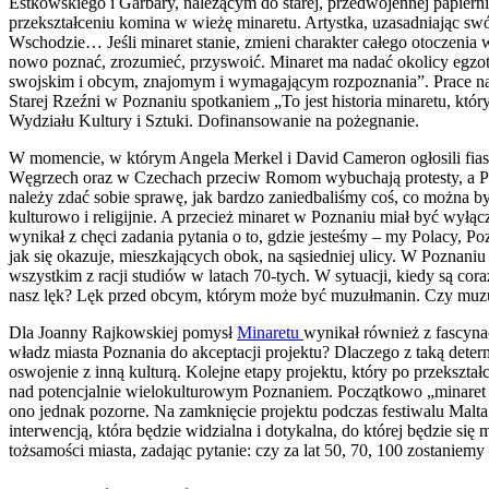
Estkowskiego i Garbary, należącym do starej, przedwojennej papier
przekształceniu komina w wieżę minaretu. Artystka, uzasadniając s
Wschodzie… Jeśli minaret stanie, zmieni charakter całego otoczenia 
nowo poznać, zrozumieć, przyswoić. Minaret ma nadać okolicy egzot
swojskim i obcym, znajomym i wymagającym rozpoznania”. Prace n
Starej Rzeźni w Poznaniu spotkaniem „To jest historia minaretu, któr
Wydziału Kultury i Sztuki. Dofinansowanie na pożegnanie.
W momencie, w którym Angela Merkel i David Cameron ogłosili fiask
Węgrzech oraz w Czechach przeciw Romom wybuchają protesty, a Po
należy zdać sobie sprawę, jak bardzo zaniedbaliśmy coś, co można 
kulturowo i religijnie. A przecież minaret w Poznaniu miał być wyłą
wynikał z chęci zadania pytania o to, gdzie jesteśmy – my Polacy, P
jak się okazuje, mieszkających obok, na sąsiedniej ulicy. W Poznani
wszystkim z racji studiów w latach 70-tych. W sytuacji, kiedy są cor
nasz lęk? Lęk przed obcym, którym może być muzułmanin. Czy muzu
Dla Joanny Rajkowskiej pomysł
Minaretu
wynikał również z fascyn
władz miasta Poznania do akceptacji projektu? Dlaczego z taką det
oswojenie z inną kulturą. Kolejne etapy projektu, który po przekszta
nad potencjalnie wielokulturowym Poznaniem. Początkowo „minaret ed
ono jednak pozorne. Na zamknięcie projektu podczas festiwalu Malta
interwencją, która będzie widzialna i dotykalna, do której będzie się
tożsamości miasta, zadając pytanie: czy za lat 50, 70, 100 zostaniem