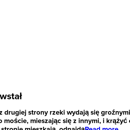
owstał
 drugiej strony rzeki wydają się groźnym
o moście, mieszając się z innymi, i krążyć
 stronie mieszkają, odnajdą
Read more