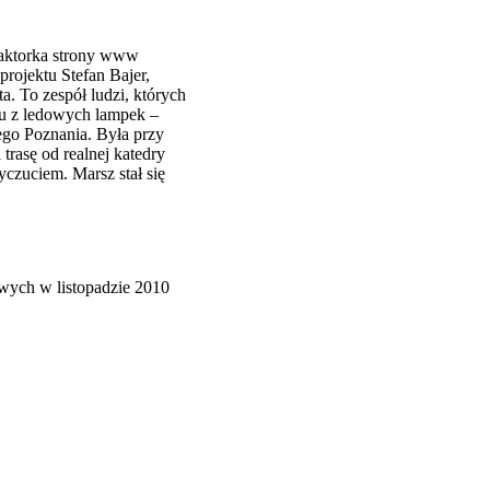
daktorka strony www
projektu Stefan Bajer,
 To zespół ludzi, których
ku z ledowych lampek –
nego Poznania. Była przy
trasę od realnej katedry
czuciem. Marsz stał się
wych w listopadzie 2010