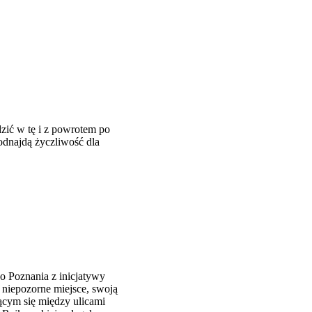
zić w tę i z powrotem po
 odnajdą życzliwość dla
o Poznania z inicjatywy
 niepozorne miejsce, swoją
ącym się między ulicami