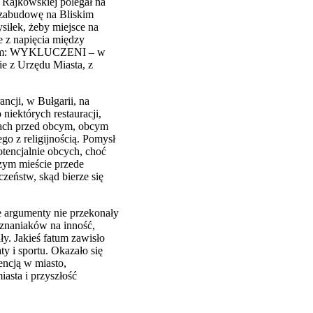
 Rajkowskiej polegał na
 zabudowę na Bliskim
siłek, żeby miejsce na
e z napięcia między
 idiom: WYKLUCZENI – w
ie z Urzędu Miasta, z
ncji, w Bułgarii, na
iektórych restauracji,
trach przed obcym, obcym
go z religijnością. Pomysł
otencjalnie obcych, choć
szym mieście przede
czeństw, skąd bierze się
 argumenty nie przekonały
oznaniaków na inność,
ły. Jakieś fatum zawisło
y i sportu. Okazało się
encją w miasto,
iasta i przyszłość