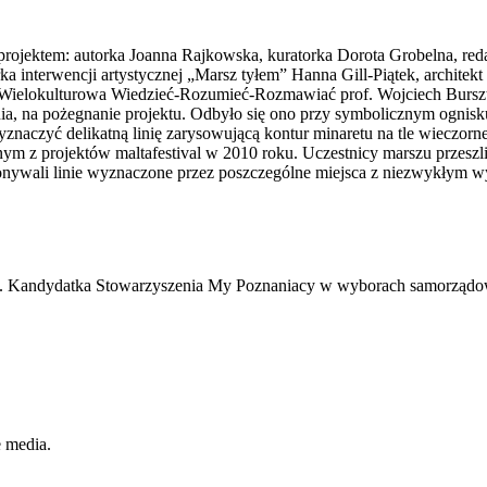
projektem: autorka Joanna Rajkowska, kuratorka Dorota Grobelna, re
a interwencji artystycznej „Marsz tyłem” Hanna Gill-Piątek, architekt 
ielokulturowa Wiedzieć-Rozumieć-Rozmawiać prof. Wojciech Burszta.
nia, na pożegnanie projektu. Odbyło się ono przy symbolicznym ognis
wyznaczyć delikatną linię zarysowującą kontur minaretu na tle wieczor
ym z projektów maltafestival w 2010 roku. Uczestnicy marszu przeszli 
konywali linie wyznaczone przez poszczególne miejsca z niezwykłym wy
niu. Kandydatka Stowarzyszenia My Poznaniacy w wyborach samorządo
e media.