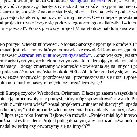
ni i posadowionym na osi widokowej
synagoga, katedra
. Pomysł Joanny
wój wybór, napisała: „Chaotyczny rozkład budynków przypomina nieco
w surrealny sposób. Znajome stanie się obce… Trzeba będzie podjąć wy
ycznego charakteru, ma uczynić z niej miejsce. Owo miejsce powstani
ad projektem zakończyły się podczas tegorocznego maltafestival –
y nie powstał”. Po raz pierwszy projekt Minaret otrzymał dofinansowan
o polityki wielokulturowości, Nicolas Sarkozy deportuje Romów z Fra
znań jest miastem, w którym odmawia się również Romom wstępu do n
by nazwać
„skracaniem kulturowych dystansów”
. Coraz większy jest s
cznie artystycznym, architektonicznym znakiem niemającym nic wspólne
oznaniacy – dokąd zmierzamy w kontekście otwierania się na innych i p
u społeczność muzułmańska to około 500 osób, które znalazły się w na
az większe możliwości podróżowania i przemieszczania się ludzi i społe
łmanin musi w naszym pojęciu oznaczać terrorystę?
acji Europejczyków Wschodem, Orientem. Dlaczego zatem wszystkie te
erminacją torpedowały one pomysł, który mógł spowodować otwarcie P
łceniu z „minaretu wieży” został projektem „minaret edukacyjny”, upada
ukacyjny” miał poparcie wiceprezydenta Poznania ds. kultury, oświat
 7 lipca tego roku Joanna Rajkowska mówiła: „Projekt miał być interw
 można ustawić ciałem. Projekt polegał na tym, aby pokazać tożsamość m
y nadal twierdzą czy otworzymy się na innych?”