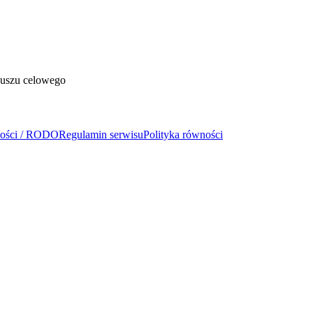
duszu celowego
ności / RODO
Regulamin serwisu
Polityka równości