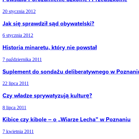
20 stycznia 2012
Jak się sprawdził sąd obywatelski?
6 stycznia 2012
Historia minaretu, który nie powstał
7 października 2011
Suplement do sondażu deliberatywnego w Poznani
22 lipca 2011
Czy władze sprywatyzują kulturę?
8 lipca 2011
Kibice czy kibole – o „Wiarze Lecha” w Poznaniu
7 kwietnia 2011