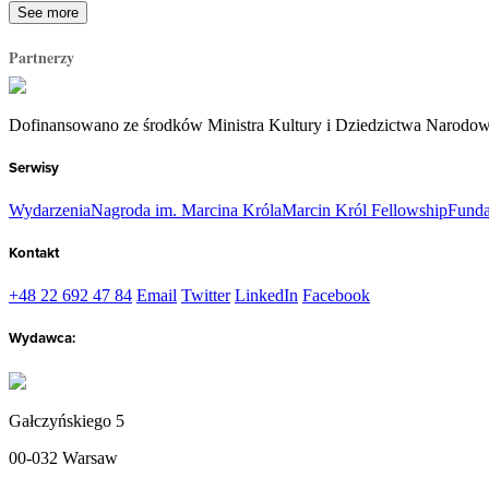
See more
Partnerzy
Dofinansowano ze środków Ministra Kultury i Dziedzictwa Narodo
Serwisy
Wydarzenia
Nagroda im. Marcina Króla
Marcin Król Fellowship
Funda
Kontakt
+48 22 692 47 84
Email
Twitter
LinkedIn
Facebook
Wydawca:
Gałczyńskiego 5
00-032 Warsaw