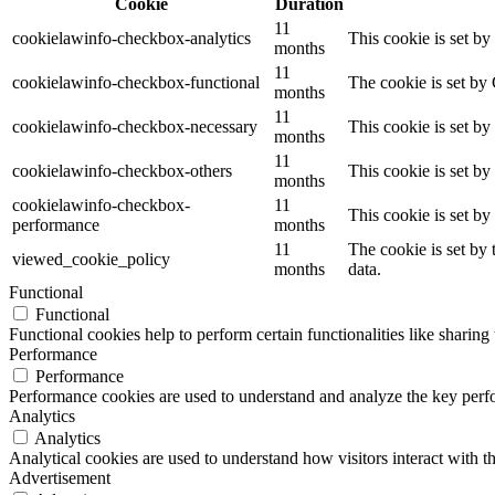
Cookie
Duration
11
cookielawinfo-checkbox-analytics
This cookie is set b
months
11
cookielawinfo-checkbox-functional
The cookie is set by
months
11
cookielawinfo-checkbox-necessary
This cookie is set b
months
11
cookielawinfo-checkbox-others
This cookie is set b
months
cookielawinfo-checkbox-
11
This cookie is set b
performance
months
11
The cookie is set by
viewed_cookie_policy
months
data.
Functional
Functional
Functional cookies help to perform certain functionalities like sharing 
Performance
Performance
Performance cookies are used to understand and analyze the key perfor
Analytics
Analytics
Analytical cookies are used to understand how visitors interact with th
Advertisement