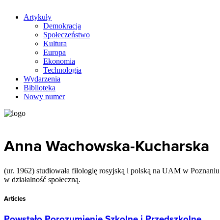
Artykuły
Demokracja
Społeczeństwo
Kultura
Europa
Ekonomia
Technologia
Wydarzenia
Biblioteka
Nowy numer
Anna Wachowska-Kucharska
(ur. 1962) studiowała filologię rosyjską i polską na UAM w Pozna
w działalność społeczną.
Articles
Powstało Porozumienie Szkolne i Przedszkolne