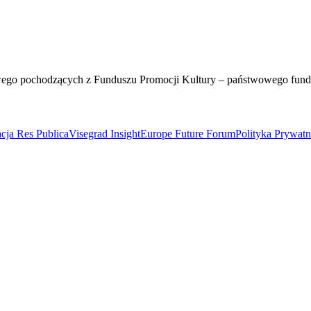
wego pochodzących z Funduszu Promocji Kultury – państwowego fun
cja Res Publica
Visegrad Insight
Europe Future Forum
Polityka Prywat