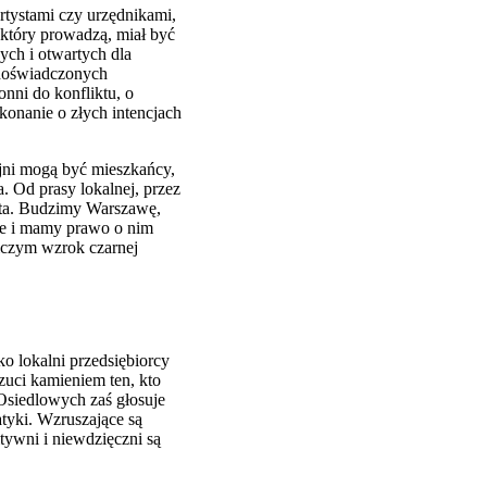
tystami czy urzędnikami,
, który prowadzą, miał być
ych i otwartych dla
a doświadczonych
onni do konfliktu, o
ekonanie o złych intencjach
fajni mogą być mieszkańcy,
a. Od prasy lokalnej, przez
asta. Budzimy Warszawę,
ze i mamy prawo o nim
niczym wzrok czarnej
o lokalni przedsiębiorcy
uci kamieniem ten, kto
siedlowych zaś głosuje
tyki. Wzruszające są
tywni i niewdzięczni są