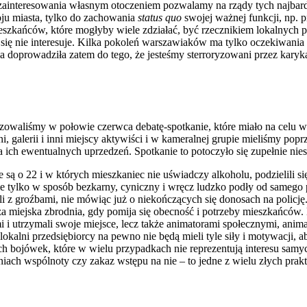
 zainteresowania własnym otoczeniem pozwalamy na rządy tych najbar
ju miasta, tylko do zachowania
status quo
swojej ważnej funkcji, np. p
zkańców, które mogłyby wiele zdziałać, być rzecznikiem lokalnych p
t się nie interesuje. Kilka pokoleń warszawiaków ma tylko oczekiwania
cja doprowadziła zatem do tego, że jesteśmy sterroryzowani przez karyk
izowaliśmy w połowie czerwca debatę-spotkanie, które miało na celu
i, galerii i inni miejscy aktywiści i w kameralnej grupie mieliśmy po
 ich ewentualnych uprzedzeń. Spotkanie to potoczyło się zupełnie ni
 są o 22 i w których mieszkaniec nie uświadczy alkoholu, podzielili 
ie tylko w sposób bezkarny, cyniczny i wręcz ludzko podły od samego
li z groźbami, nie mówiąc już o niekończących się donosach na policj
a miejska zbrodnia, gdy pomija się obecność i potrzeby mieszkańców.
i utrzymali swoje miejsce, lecz także animatorami społecznymi, anima
okalni przedsiębiorcy na pewno nie będą mieli tyle siły i motywacji, 
ch bojówek, które w wielu przypadkach nie reprezentują interesu sam
aniach wspólnoty czy zakaz wstępu na nie – to jedne z wielu złych prak