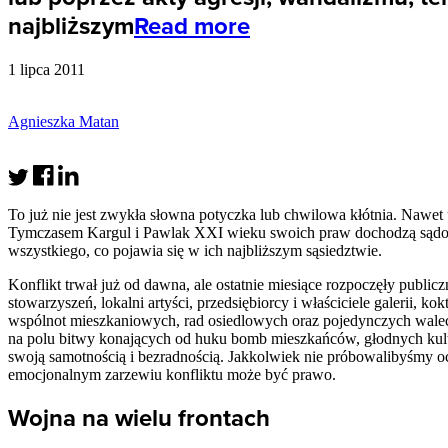
najbliższym
Read more
1 lipca 2011
Agnieszka Matan
To już nie jest zwykła słowna potyczka lub chwilowa kłótnia. Nawet 
Tymczasem Kargul i Pawlak
XXI
wieku swoich praw dochodzą sądown
wszystkiego, co pojawia się w ich najbliższym sąsiedztwie.
Konflikt trwał już od dawna, ale ostatnie miesiące rozpoczęły publicz
stowarzyszeń, lokalni artyści, przedsiębiorcy i właściciele galerii, 
wspólnot mieszkaniowych, rad osiedlowych oraz pojedynczych wale
na polu bitwy konających od huku bomb mieszkańców, głodnych kultu
swoją samotnością i bezradnością. Jakkolwiek nie próbowalibyśmy oc
emocjonalnym zarzewiu konfliktu może być prawo.
Wojna na wielu frontach