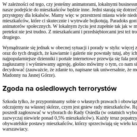
W zależności od tego, czy jesteśmy animatorami, lokalnymi busine
nasze podejście do mieszkańców będzie inne. Jedni starają się dotrze
przystępny dla lokalsów. Mamy więc w przestrzeni miasta wiele niedos
mieszkańców, które ci skutecznie i wytrwale bojkotują. Paradoks goni 
animatorów społecznych. W lokalnym życiu jest zupełnie tak jak w mał
pretekst nie jest trudno. Z mieszkańcami i przedsiębiorcami jest też t
drugiego.
Wymądrzanie się jednak w obecnej sytuacji i porady w stylu: więcej z
oraz do tych drugich, że kawiarnie i galerie nie powstały tutaj, aby i
najpopularniejsze dzienniki i portale internetowe przewija się fala
zagłuszamy i wyśmiewamy agresję, głośno mówimy o tym, co nam się 
decydować (zauważcie, że zdanie to, napisane tak uniwersalnie, że 
Madonny na Jasnej Górze).
Zgoda na osiedlowych terrorystów
Szkoda tylko, że przypominamy sobie o własnych prawach i obowiązka
odczujemy na własnej skórze, czym jest gniew rady mieszkańców. Rę
poszedł zagłosować w wyborach do Rady Osiedla (w ostatnich wybo
zazwyczaj niewiele ponad 0,5% mieszkańców). Każdy teraz popatrzy w
obywatelskie postawy mieszkańców, którzy sprzeciwiają się wielu k
warszawiacy.