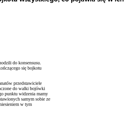
hodzili do konsensusu.
kończącego się bojkotu
ranatów przedstawiciele
znaczone do walki bojówki
ego punktu widzenia mamy
ostawionych samym sobie ze
dniesieniem w tym