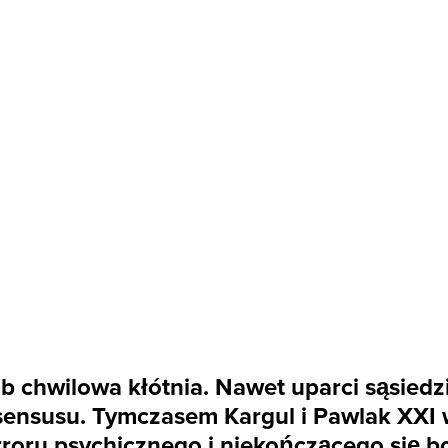
b chwilowa kłótnia. Nawet uparci sąsiedzi 
sensusu. Tymczasem Kargul i Pawlak XXI
rroru psychicznego i niekończącego się bo