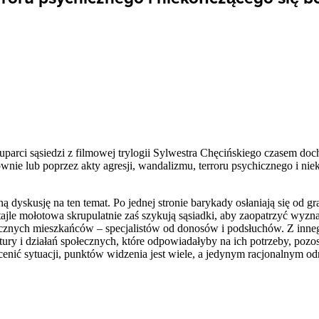
uparci sąsiedzi z filmowej trylogii Sylwestra Chęcińskiego czasem doc
ie lub poprzez akty agresji, wandalizmu, terroru psychicznego i nie
ną dyskusję na ten temat. Po jednej stronie barykady osłaniają się od g
koktajle mołotowa skrupulatnie zaś szykują sąsiadki, aby zaopatrzyć wy
cznych mieszkańców – specjalistów od donosów i podsłuchów. Z inn
ry i działań społecznych, które odpowiadałyby na ich potrzeby, poz
enić sytuacji, punktów widzenia jest wiele, a jedynym racjonalnym o