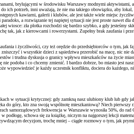
ssmanami, brylującymi w środowisku Warszawy modnymi aktywistami, ar
ć do ich potrzeb, inni uważają, że nie ma takiego obowiązku, aby lokal
tępnych kawiarni, galerii i klubów, ale jest także wiele miejsc życzliw
paradoks, a rozwiązanie tej napiętej sytuacji nie jest proste nawet dl
ej wiosce: zła plotka rozchodzi się bardzo szybko, a gdy jesteśmy skł
rochę tak, jak z kierowcami i rowerzystami. Zupełny brak zaufania i prz
aufania i życzliwości, czy też orędzie do przedsiębiorców o tym, jak 
ch zniszczyć i wszystkie dzieci z sąsiedztwa przerobić na macę, nic nie d
 protestów i trudna dyskusja o granicy wpływu mieszkańców na życie mi
nie podoba i co chcemy zmienić. I bardzo dobrze, bo miasto jest nas
może wypowiedzieć je każdy uczestnik konfliktu, dociera do każdego, 
ch w sytuacji krytycznej: gdy zamkną nasz ulubiony klub lub gdy jak
ka do góry, kto zna swoją wspólnotę mieszkaniową? Niech pierwszy rz
rach samorządowych frekwencja w Warszawie wynosiła 50%, do rad O
 podłogę, schowa się za książkę, niczym na najgorszej lekcji matema
rzywdzącym decyzjom, trochę mniej – ciągłe rozmowy o tym, jak prymi