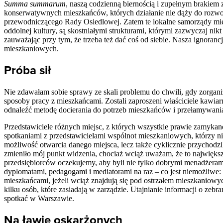
Summa summarum
, naszą codzienną biernością i zupełnym brakiem
konserwatywnych mieszkańców, których działanie nie dąży do rozwo
przewodniczącego Rady Osiedlowej. Zatem te lokalne samorządy mies
oddolnej kultury, są skostniałymi strukturami, którymi zazwyczaj nik
zauważając przy tym, że trzeba też dać coś od siebie. Nasza ignoran
mieszkaniowych.
Próba sił
Nie zdawałam sobie sprawy ze skali problemu do chwili, gdy zorgan
sposoby pracy z mieszkańcami. Zostali zaproszeni właściciele kawiarn
odnaleźć metodę docierania do potrzeb mieszkańców i przełamywania
Przedstawiciele różnych miejsc, z których wszystkie prawie zamykane
spotkaniami z przedstawicielami wspólnot mieszkaniowych, którzy n
możliwość otwarcia danego miejsca, lecz także cyklicznie przychodzi
zmieniło mój punkt widzenia, chociaż wciąż uważam, że to największ
przedsiębiorców oczekujemy, aby byli nie tylko dobrymi menadżerami 
dyplomatami, pedagogami i mediatorami na raz – co jest niemożliwe: l
mieszkańcami, jeżeli wciąż znajdują się pod ostrzałem mieszkaniowy
kilku osób, które zasiadają w zarządzie. Utajnianie informacji o zebr
spotkać w Warszawie.
Na ławie oskarżonych