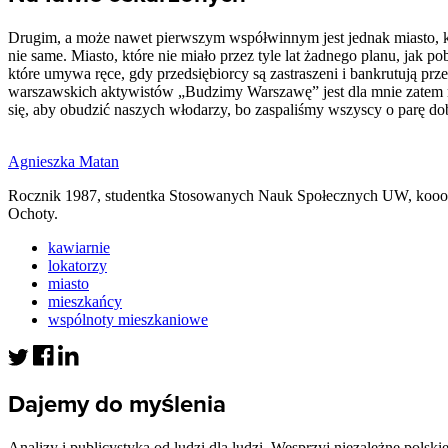
Drugim, a może nawet pierwszym współwinnym jest jednak miasto, k
nie same. Miasto, które nie miało przez tyle lat żadnego planu, jak p
które umywa ręce, gdy przedsiębiorcy są zastraszeni i bankrutują prze
warszawskich aktywistów „Budzimy Warszawę” jest dla mnie zatem 
się, aby obudzić naszych włodarzy, bo zaspaliśmy wszyscy o parę dob
Agnieszka Matan
Rocznik 1987, studentka Stosowanych Nauk Społecznych UW, kooor
Ochoty.
kawiarnie
lokatorzy
miasto
mieszkańcy
wspólnoty mieszkaniowe
Dajemy do myślenia
Analizy i publicystyka od ludzi dla ludzi. Wesprzyj niezależne polski