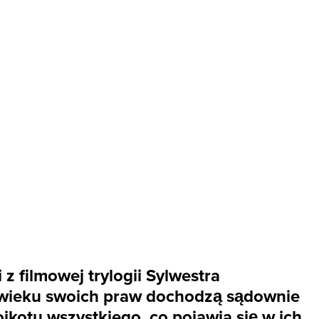
z filmowej trylogii Sylwestra
 wieku swoich praw dochodzą sądownie
jkotu wszystkiego, co pojawia się w ich