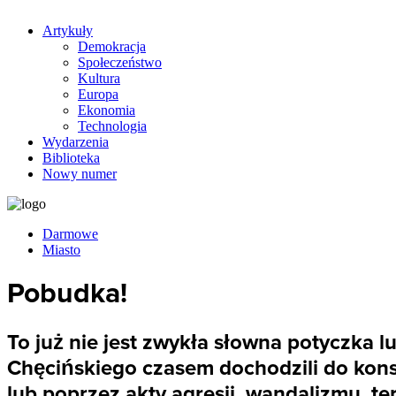
Artykuły
Demokracja
Społeczeństwo
Kultura
Europa
Ekonomia
Technologia
Wydarzenia
Biblioteka
Nowy numer
Darmowe
Miasto
Pobudka!
To już nie jest zwykła słowna potyczka lu
Chęcińskiego czasem dochodzili do kon
lub poprzez akty agresji, wandalizmu, te