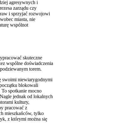
dziej agresywnych i
rezesa zarządu czy
raw i sprzyjać rozwojowi
 wobec miasta, nie
aturę wspólnot
 wypracować skuteczne
przez wspólne doświadczenia
espodziewanym torem.
się swoimi niewiarygodnymi
 początku blokowali
ę. To spotkanie mocno
 Nagle jednak od lokalnych
torami kultury,
aby pracować z
ych mieszkańców, tylko
tyk, z którymi można się