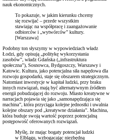
nauk ekonomicznych.
To pokazuje, w jakim kierunku chcemy
się rozwijać – przede wszystkim
stawiając na współpracę i zaangażowanie
odbiorców i „wytwórców” kultury.
[Warszawa]
Podobny ton słyszymy w wypowiedziach władz
Łodzi, gdy opisują „politykę wykorzystania
zasobów”, władz Gdańska („infrastruktura
społeczna”), Sosnowca, Bydgoszczy, Warszawy i
Katowic. Kultura, jako potencjalna siła napędowa dla
rozwoju gospodarki, staje się obszarem strategicznym.
Natomiast inwestycje w kapitał ludzki, przy braku
innych rozwiązań, mają być alternatywnym źródłem
energii pobudzającej do rozwoju. Miasto kreatywne w
narracjach pojawia się jako „samonapędzająca się
machina”, która przyciąga kolejne jednostki i uwalnia
kolejne obszary pod „kreatywne działania”. Machina,
która buduje swoją wartość poprzez potencjalną
postępowość oferowanych rozwiązań.
Myślę, że mając bogaty potencjał ludzki
w Elblągu, wzbogacając niezbędną