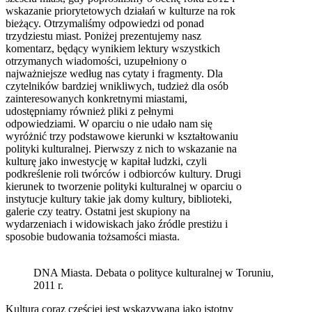
wskazanie priorytetowych działań w kulturze na rok
bieżący. Otrzymaliśmy odpowiedzi od ponad
trzydziestu miast. Poniżej prezentujemy nasz
komentarz, będący wynikiem lektury wszystkich
otrzymanych wiadomości, uzupełniony o
najważniejsze według nas cytaty i fragmenty. Dla
czytelników bardziej wnikliwych, tudzież dla osób
zainteresowanych konkretnymi miastami,
udostępniamy również pliki z pełnymi
odpowiedziami. W oparciu o nie udało nam się
wyróżnić trzy podstawowe kierunki w kształtowaniu
polityki kulturalnej. Pierwszy z nich to wskazanie na
kulturę jako inwestycję w kapitał ludzki, czyli
podkreślenie roli twórców i odbiorców kultury. Drugi
kierunek to tworzenie polityki kulturalnej w oparciu o
instytucje kultury takie jak domy kultury, biblioteki,
galerie czy teatry. Ostatni jest skupiony na
wydarzeniach i widowiskach jako źródle prestiżu i
sposobie budowania tożsamości miasta.
DNA Miasta. Debata o polityce kulturalnej w Toruniu,
2011 r.
Kultura coraz częściej jest wskazywana jako istotny