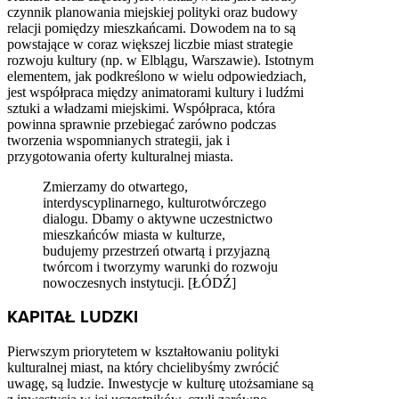
czynnik planowania miejskiej polityki oraz budowy
relacji pomiędzy mieszkańcami. Dowodem na to są
powstające w coraz większej liczbie miast strategie
rozwoju kultury (np. w Elblągu, Warszawie). Istotnym
elementem, jak podkreślono w wielu odpowiedziach,
jest współpraca między animatorami kultury i ludźmi
sztuki a władzami miejskimi. Współpraca, która
powinna sprawnie przebiegać zarówno podczas
tworzenia wspomnianych strategii, jak i
przygotowania oferty kulturalnej miasta.
Zmierzamy do otwartego,
interdyscyplinarnego, kulturotwórczego
dialogu. Dbamy o aktywne uczestnictwo
mieszkańców miasta w kulturze,
budujemy przestrzeń otwartą i przyjazną
twórcom i tworzymy warunki do rozwoju
nowoczesnych instytucji. [ŁÓDŹ]
KAPITAŁ LUDZKI
Pierwszym priorytetem w kształtowaniu polityki
kulturalnej miast, na który chcielibyśmy zwrócić
uwagę, są ludzie. Inwestycje w kulturę utożsamiane są