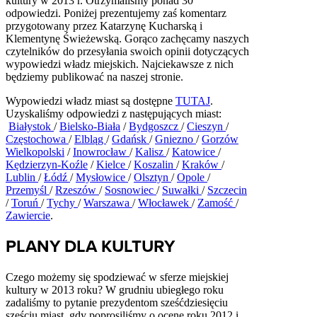
kultury w 2013 r. Otrzymaliśmy ponad 30
odpowiedzi. Poniżej prezentujemy zaś komentarz
przygotowany przez Katarzynę Kucharską i
Klementynę Świeżewską. Gorąco zachęcamy naszych
czytelników do przesyłania swoich opinii dotyczących
wypowiedzi władz miejskich. Najciekawsze z nich
będziemy publikować na naszej stronie.
Wypowiedzi władz miast są dostępne
TUTAJ
.
Uzyskaliśmy odpowiedzi z następujących miast:
Białystok
/
Bielsko-Biała
/
Bydgoszcz
/
Cieszyn
/
Częstochowa
/
Elbląg
/
Gdańsk
/
Gniezno
/
Gorzów
Wielkopolski
/
Inowrocław
/
Kalisz
/
Katowice
/
Kędzierzyn-Koźle
/
Kielce
/
Koszalin
/
Kraków
/
Lublin
/
Łódź
/
Mysłowice
/
Olsztyn
/
Opole
/
Przemyśl
/
Rzeszów
/
Sosnowiec
/
Suwałki
/
Szczecin
/
Toruń
/
Tychy
/
Warszawa
/
Włocławek
/
Zamość
/
Zawiercie
.
PLANY DLA KULTURY
Czego możemy się spodziewać w sferze miejskiej
kultury w 2013 roku? W grudniu ubiegłego roku
zadaliśmy to pytanie prezydentom sześćdziesięciu
sześciu miast, gdy poprosiliśmy o ocenę roku 2012 i