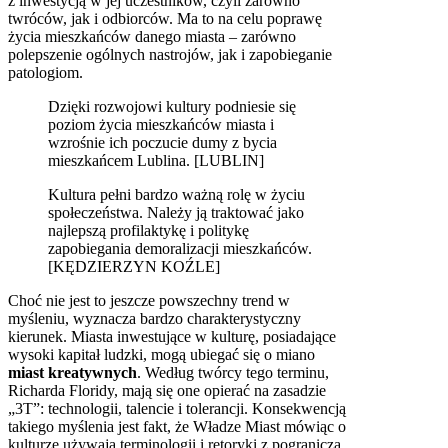
z inwestycją w jej uczestników, czyli zarówno
twróców, jak i odbiorców. Ma to na celu poprawę
życia mieszkańców danego miasta – zarówno
polepszenie ogólnych nastrojów, jak i zapobieganie
patologiom.
Dzięki rozwojowi kultury podniesie się
poziom życia mieszkańców miasta i
wzrośnie ich poczucie dumy z bycia
mieszkańcem Lublina. [LUBLIN]
Kultura pełni bardzo ważną rolę w życiu
społeczeństwa. Należy ją traktować jako
najlepszą profilaktykę i politykę
zapobiegania demoralizacji mieszkańców.
[KĘDZIERZYN KOŹLE]
Choć nie jest to jeszcze powszechny trend w
myśleniu, wyznacza bardzo charakterystyczny
kierunek. Miasta inwestujące w kulturę, posiadające
wysoki kapitał ludzki, mogą ubiegać się o miano
miast kreatywnych
. Według twórcy tego terminu,
Richarda Floridy, mają się one opierać na zasadzie
„3T”: technologii, talencie i tolerancji. Konsekwencją
takiego myślenia jest fakt, że Władze Miast mówiąc o
kulturze używają terminologii i retoryki z pogranicza