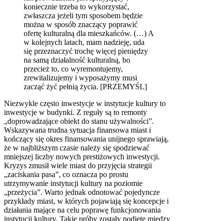
koniecznie trzeba to wykorzystać,
zwłaszcza jeżeli tym sposobem będzie
można w sposób znaczący poprawić
ofertę kulturalną dla mieszkańców. (…) A
w kolejnych latach, mam nadzieję, uda
się przeznaczyć trochę więcej pieniędzy
na samą działalność kulturalną, bo
przecież to, co wyremontujemy,
zrewitalizujemy i wyposażymy musi
zacząć żyć pełnią życia. [PRZEMYŚL]
Niezwykle często inwestycje w instytucje kultury to
inwestycje w budynki. Z reguły są to remonty
„doprowadzające obiekt do stanu używalności”.
Wskazywana trudna sytuacja finansowa miast i
kończący się okres finansowania unijnego sprawiają,
że w najbliższym czasie należy się spodziewać
mniejszej liczby nowych prestiżowych inwestycji.
Kryzys zmusił wiele miast do przyjęcia strategii
„zaciskania pasa”, co oznacza po prostu
utrzymywanie instytucji kultury na poziomie
„przeżycia”. Warto jednak odnotować pojedyncze
przykłady miast, w których pojawiają się koncepcje i
działania mające na celu poprawę funkcjonowania
instytucji kultury. Takie próby zostały podjęte między