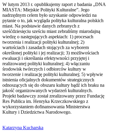
W lutym 2013 r. opublikujemy raport z badania „DNA
MIASTA: Miejskie Polityki Kulturalne”. Jego
nadrzędnym celem było uzyskanie odpowiedzi na
pytanie o to, jak wygląda polityka kulturalna polskich
miast. Na podstawie danych zebranych z
sześćdziesięciu sześciu miast zebraliśmy miarodajną
wiedzę o następujących aspektach: 1) procesach
tworzenia i realizacji polityki kulturalnej; 2)
wartościach i zasadach stojących za wyborem
określonej polityki i jej realizacji; 3) możliwościach
ewaluacji i określania efektywności przyjętej i
realizowanej polityki kulturalnej; 4) włączaniu
środowisk twórczych i odbiorców kultury w
tworzenie i realizację polityki kulturalnej; 5) wpływie
istnienia oficjalnych dokumentów strategicznych
odnoszących się do obszaru kultury bądź ich braku na
jakość organizowanych wydarzeń kulturalnych.
Projekt badawczy został zrealizowany przez Fundację
Res Publica im. Henryka Krzeczkowskiego z
wykorzystaniem dofinansowania Ministerstwa
Kultury i Dziedzictwa Narodowego.
Katarzyna Kucharska