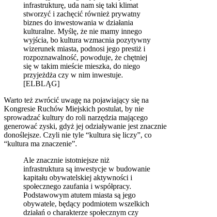
infrastrukturę, uda nam się taki klimat
stworzyć i zachęcić również prywatny
biznes do inwestowania w działania
kulturalne. Myślę, że nie mamy innego
wyjścia, bo kultura wzmacnia pozytywny
wizerunek miasta, podnosi jego prestiż i
rozpoznawalność, powoduje, że chętniej
się w takim mieście mieszka, do niego
przyjeżdża czy w nim inwestuje.
[ELBLĄG]
Warto też zwrócić uwagę na pojawiający się na
Kongresie Ruchów Miejskich postulat, by nie
sprowadzać kultury do roli narzędzia mającego
generować zyski, gdyż jej odziaływanie jest znacznie
donoślejsze. Czyli nie tyle “kultura się liczy”, co
“kultura ma znaczenie”.
Ale znacznie istotniejsze niż
infrastruktura są inwestycje w budowanie
kapitału obywatelskiej aktywności i
społecznego zaufania i współpracy.
Podstawowym atutem miasta są jego
obywatele, będący podmiotem wszelkich
działań o charakterze społecznym czy