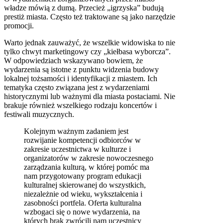
władze mówią z dumą. Przecież „igrzyska” budują
prestiż miasta. Często też traktowane są jako narzędzie
promocji.
Warto jednak zauważyć, że wszelkie widowiska to nie
tylko chwyt marketingowy czy „kiełbasa wyborcza”.
W odpowiedziach wskazywano bowiem, że
wydarzenia są istotne z punktu widzenia budowy
lokalnej tożsamości i identyfikacji z miastem. Ich
tematyka często związana jest z wydarzeniami
historycznymi lub ważnymi dla miasta postaciami. Nie
brakuje również wszelkiego rodzaju koncertów i
festiwali muzycznych.
Kolejnym ważnym zadaniem jest
rozwijanie kompetencji odbiorców w
zakresie uczestnictwa w kulturze i
organizatorów w zakresie nowoczesnego
zarządzania kulturą, w której pomóc ma
nam przygotowany program edukacji
kulturalnej skierowanej do wszystkich,
niezależnie od wieku, wykształcenia i
zasobności portfela. Oferta kulturalna
wzbogaci się o nowe wydarzenia, na
których brak zwrócili nam uczestnicy