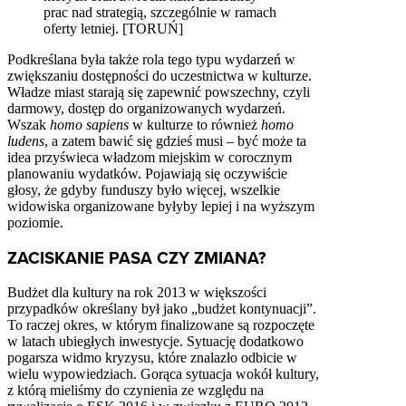
prac nad strategią, szczególnie w ramach
oferty letniej. [TORUŃ]
Podkreślana była także rola tego typu wydarzeń w
zwiększaniu dostępności do uczestnictwa w kulturze.
Władze miast starają się zapewnić powszechny, czyli
darmowy, dostęp do organizowanych wydarzeń.
Wszak
homo sapiens
w kulturze to również
homo
ludens
, a zatem bawić się gdzieś musi – być może ta
idea przyświeca władzom miejskim w corocznym
planowaniu wydatków. Pojawiają się oczywiście
głosy, że gdyby funduszy było więcej, wszelkie
widowiska organizowane byłyby lepiej i na wyższym
poziomie.
ZACISKANIE PASA CZY ZMIANA?
Budżet dla kultury na rok 2013 w większości
przypadków określany był jako „budżet kontynuacji”.
To raczej okres, w którym finalizowane są rozpoczęte
w latach ubiegłych inwestycje. Sytuację dodatkowo
pogarsza widmo kryzysu, które znalazło odbicie w
wielu wypowiedziach. Gorąca sytuacja wokół kultury,
z którą mieliśmy do czynienia ze względu na