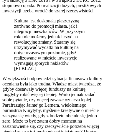
rywalizację o ESK 2016 i w związku z EURO 2012,
stopniowo opada. Po realizacji dużych, prestiżowych
inwestycji trzeba wrócić do szarej rzeczywistości.
Kultura jest doskonałą płaszczyzną
zarówno do promocji miasta, jak i
integracji mieszkańców. W przyszłym
roku nie możemy jednak liczyć na
rewolucyjne zmiany. Staramy się
utrzymywać wydatki na kulturę na
dotychczasowym poziomie, gdyż
realizowane w mieście inwestycje
wymagają sporych nakładów.
[ELBLĄG]
W większości odpowiedzi sytuacja finansowa kultury
oceniana była jako trudna. Władze miast twierdzą, że
gdyby dostawały więcej funduszy na kulturę,
mogłyby robić więcej i lepiej. Warto jednak zadać
sobie pytanie, czy więcej zawsze oznacza lepiej.
Parafrazując Jaime’go Lernera, wieloletniego
burmistrza Kurytyby, myślenie kreatywne o mieście
zaczyna się wtedy, gdy z budżetu obetnie się jedno
zero. Może to być zatem dobry moment na
zastanowienie się, czy rzeczywiście potrzeba więcej
pieniędzy, czy też może więcej inicjatywy? Dragan