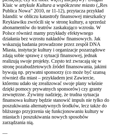
Klaic w artykule
Kultura a współczesne miasto
(„Res
Publica Nowa” 2010, nr 11-12), przytacza przykład
Islandii: w obliczu katastrofy finansowej mieszkańcy
Reykiawiku zwrócili się w stronę kultury, a sprzedaż
abonamentów do teatrów zaskakująco wzrosła. W
Polsce również mamy przykłady efektywnego
działania bez wzrostu nakładów finansowych. Jak
wskazują badania prowadzone przez zespół DNA
Miasta, instytucje kultury i organizacje pozarządowe
zdają sobie sprawę z sytuacji finansowej, jednak
realizują swoje projekty. Często też zwracają się w
stronę pozabudżetowych źródeł finansowania, jakimi
bywają np. prywatni sponsorzy (co może być szansą
również dla miast – przykładem jest Zawiercie,
któremu udało się zrealizować swoje plany właśnie
dzięki pomocy prywatnych sponsorów) czy granty
zewnętrzne. Żywimy nadzieję, że trudna sytuacja
finansowa kultury będzie stanowić impuls nie tylko do
poszukiwania alternatywnych środków, lecz także do
bliższego przyjrzenia się funkcjonowaniu kultury w
miastach i poszukiwania nowych sposobów
zarządzania nią.
—