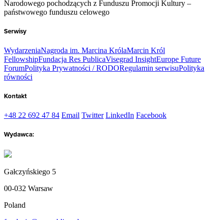
Narodowego pochodzących z Funduszu Promocji Kultury –
państwowego funduszu celowego
Serwisy
Wydarzenia
Nagroda im. Marcina Króla
Marcin Król
Fellowship
Fundacja Res Publica
Visegrad Insight
Europe Future
Forum
Polityka Prywatności / RODO
Regulamin serwisu
Polityka
równości
Kontakt
+48 22 692 47 84
Email
Twitter
LinkedIn
Facebook
Wydawca:
Gałczyńskiego 5
00-032 Warsaw
Poland