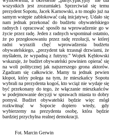
wymówienia, a określenie „partycypacyjny” nie dla
wszystkich jest zrozumiałe). Sprzeciwiał się temu
prezydent Sopotu, Jacek Karnowski, a to mogło już na
samym wstępie zablokować całą inicjatywę. Udało się
nam jednak przekonać do budżetu obywatelskiego
radnych i opracować sposób na wprowadzenie go w
życie przez radę. Jeden z radnych wspominał ostatnio,
że po przegłosowaniu przez radę rezolucji, w której
radni wyrazili chęć wprowadzenia budżetu
obywatelskiego, „prezydent tak trzasnął drzwiami, że
myślałem, że wypadną z futryny.” Wojtek Kębłowski
wskazuje, że budżet obywatelski powinien opierać się
na woli politycznej jak najszerszego grona aktorów.
Zgadzam się całkowicie. Mamy tu jednak pewien
kłopot, który polega na tym, że mieszkańcy Sopotu
wybrali na prezydenta kogoś, kto wciąż nie wydaje się
być przekonany do tego, że włączanie mieszkańców
w podejmowanie decyzji w sprawach miasta to dobry
pomysł. Budżet obywatelski będzie więc mógł
rozkwitnąć w Sopocie dopiero wtedy, gdy
wybierzemy na prezydenta osobę, która będzie
bardziej przychylna realnej demokracji.
Fot. Marcin Gerwin