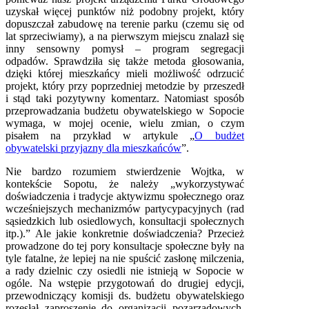
uzyskał więcej punktów niż podobny projekt, który
dopuszczał zabudowę na terenie parku (czemu się od
lat sprzeciwiamy), a na pierwszym miejscu znalazł się
inny sensowny pomysł – program segregacji
odpadów. Sprawdziła się także metoda głosowania,
dzięki której mieszkańcy mieli możliwość odrzucić
projekt, który przy poprzedniej metodzie by przeszedł
i stąd taki pozytywny komentarz. Natomiast sposób
przeprowadzania budżetu obywatelskiego w Sopocie
wymaga, w mojej ocenie, wielu zmian, o czym
pisałem na przykład w artykule „
O budżet
obywatelski przyjazny dla mieszkańców
”.
Nie bardzo rozumiem stwierdzenie Wojtka, w
kontekście Sopotu, że należy „wykorzystywać
doświadczenia i tradycje aktywizmu społecznego oraz
wcześniejszych mechanizmów partycypacyjnych (rad
sąsiedzkich lub osiedlowych, konsultacji społecznych
itp.).” Ale jakie konkretnie doświadczenia? Przecież
prowadzone do tej pory konsultacje społeczne były na
tyle fatalne, że lepiej na nie spuścić zasłonę milczenia,
a rady dzielnic czy osiedli nie istnieją w Sopocie w
ogóle. Na wstępie przygotowań do drugiej edycji,
przewodniczący komisji ds. budżetu obywatelskiego
rozesłał zaproszenie do organizacji pozarządowych,