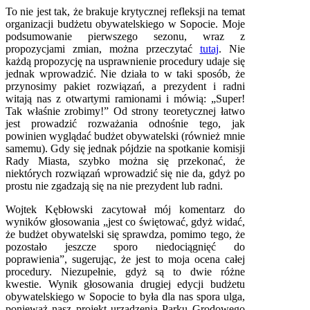
To nie jest tak, że brakuje krytycznej refleksji na temat
organizacji budżetu obywatelskiego w Sopocie. Moje
podsumowanie pierwszego sezonu, wraz z
propozycjami zmian, można przeczytać
tutaj
. Nie
każdą propozycję na usprawnienie procedury udaje się
jednak wprowadzić. Nie działa to w taki sposób, że
przynosimy pakiet rozwiązań, a prezydent i radni
witają nas z otwartymi ramionami i mówią: „Super!
Tak właśnie zrobimy!” Od strony teoretycznej łatwo
jest prowadzić rozważania odnośnie tego, jak
powinien wyglądać budżet obywatelski (również mnie
samemu). Gdy się jednak pójdzie na spotkanie komisji
Rady Miasta, szybko można się przekonać, że
niektórych rozwiązań wprowadzić się nie da, gdyż po
prostu nie zgadzają się na nie prezydent lub radni.
Wojtek Kębłowski zacytował mój komentarz do
wyników głosowania „jest co świętować, gdyż widać,
że budżet obywatelski się sprawdza, pomimo tego, że
pozostało jeszcze sporo niedociągnięć do
poprawienia”, sugerując, że jest to moja ocena całej
procedury. Niezupełnie, gdyż są to dwie różne
kwestie. Wynik głosowania drugiej edycji budżetu
obywatelskiego w Sopocie to była dla nas spora ulga,
ponieważ nasz projekt urządzenia Parku Grodowego