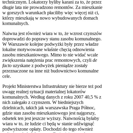
technicznym. Lokatorzy byliby karani za to, że przez
długie lata nie prowadzono remontów. Za mieszkanie
w gorszych warunkach płaciliby więc więcej niż ci,
którzy mieszkają w nowo wybudowanych domach
komunalnych.
Naiwna jest również wiara w to, że wzrost czynszów
doprowadzi do poprawy stanu zasobu komunalnego.
W Warszawie kolejne podwyżki były przez władze
lokalne motywowane właśnie chęcią odnowienia
zasobu mieszkaniowego. Mimo to nie widać wcale
zwiększenia natężenia prac remontowych, czyli
de
facto
uzyskane z podwyżek pieniądze zostały
przeznaczone na inne niż budownictwo komunalne
cele.
Projekt Ministerstwa Infrastruktury nie bierze też pod
uwagę realnej sytuacji materialnej lokatorów
komunalnych. Według danych z roku 2007 40,5 % z
nich zalegało z czynszem. W biedniejszych
dzielnicach, takich jak warszawska Praga Północ,
gdzie stan zasobu mieszkaniowego jest najgorszy,
odsetek ten jest jeszcze wyższy. Naiwnością byłaby
wiara w to, że ludzie ci będą w stanie udźwignąć
podwyższone opłaty. Dochodzi do tego również