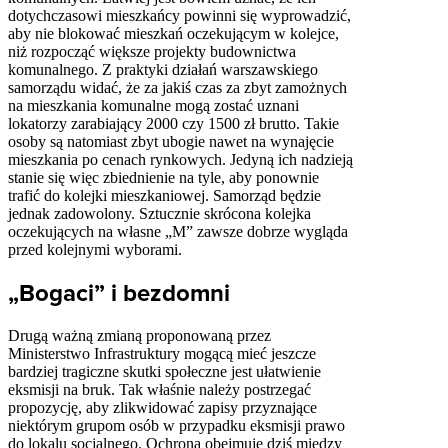
dotychczasowi mieszkańcy powinni się wyprowadzić,
aby nie blokować mieszkań oczekującym w kolejce,
niż rozpocząć większe projekty budownictwa
komunalnego. Z praktyki działań warszawskiego
samorządu widać, że za jakiś czas za zbyt zamożnych
na mieszkania komunalne mogą zostać uznani
lokatorzy zarabiający 2000 czy 1500 zł brutto. Takie
osoby są natomiast zbyt ubogie nawet na wynajęcie
mieszkania po cenach rynkowych. Jedyną ich nadzieją
stanie się więc zbiednienie na tyle, aby ponownie
trafić do kolejki mieszkaniowej. Samorząd będzie
jednak zadowolony. Sztucznie skrócona kolejka
oczekujących na własne „M” zawsze dobrze wygląda
przed kolejnymi wyborami.
„Bogaci” i bezdomni
Drugą ważną zmianą proponowaną przez
Ministerstwo Infrastruktury mogącą mieć jeszcze
bardziej tragiczne skutki społeczne jest ułatwienie
eksmisji na bruk. Tak właśnie należy postrzegać
propozycję, aby zlikwidować zapisy przyznające
niektórym grupom osób w przypadku eksmisji prawo
do lokalu socjalnego. Ochrona obejmuje dziś między