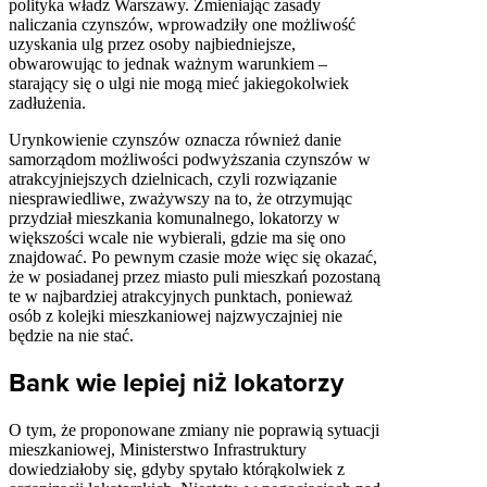
polityka władz Warszawy. Zmieniając zasady
naliczania czynszów, wprowadziły one możliwość
uzyskania ulg przez osoby najbiedniejsze,
obwarowując to jednak ważnym warunkiem –
starający się o ulgi nie mogą mieć jakiegokolwiek
zadłużenia.
Urynkowienie czynszów oznacza również danie
samorządom możliwości podwyższania czynszów w
atrakcyjniejszych dzielnicach, czyli rozwiązanie
niesprawiedliwe, zważywszy na to, że otrzymując
przydział mieszkania komunalnego, lokatorzy w
większości wcale nie wybierali, gdzie ma się ono
znajdować. Po pewnym czasie może więc się okazać,
że w posiadanej przez miasto puli mieszkań pozostaną
te w najbardziej atrakcyjnych punktach, ponieważ
osób z kolejki mieszkaniowej najzwyczajniej nie
będzie na nie stać.
Bank wie lepiej niż lokatorzy
O tym, że proponowane zmiany nie poprawią sytuacji
mieszkaniowej, Ministerstwo Infrastruktury
dowiedziałoby się, gdyby spytało którąkolwiek z