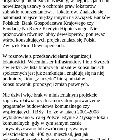
organizacji lokatorskich. Niestety, w negocjacjach nad
nowelizacją ustawy o ochronie praw lokatorów
zabrakło reprezentantów… lokatorów. Znalazło się
natomiast miejsce między innymi na Związek Banków
Polskich, Bank Gospodarstwa Krajowego czy
Fundację Na Rzecz Kredytu Hipotecznego. Nie
próżnowało również lobby deweloperów, ponieważ
wśród konsultujących projekt znalazł się Polski
Związek Firm Deweloperskich.
W rozmowie z przedstawicielami organizacji
lokatorskich Wiceminister Infrastruktury Piotr Styczeń
stwierdził, że lista biorących udział w konsultacjach
społecznych jest już zamknięta i znajdują się na niej
podmioty, które „z urzędu” biorą udział w
konsultowaniu propozycji zmian prawnych.
Nie dziwi więc brak w ministerialnym projekcie
zapisów ułatwiających samorządom prowadzenie
programów budownictwa komunalnego czy
wspierających TBSy. To, że w latach 2001-2008
wybudowano w całej Polsce jedynie 22 tysiące lokali
komunalnych, gdy w tym samym czasie
sprywatyzowano lub zwrócono prywatnym
właścicielom ok. 400 tys. mieszkań, jest jak
najbardziej na rękę bankom oraz deweloperom. Banki