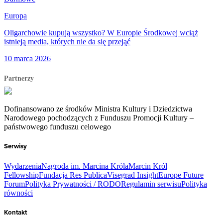
Europa
Oligarchowie kupują wszystko? W Europie Środkowej wciąż
istnieją media, których nie da się przejąć
10 marca 2026
Partnerzy
Dofinansowano ze środków Ministra Kultury i Dziedzictwa
Narodowego pochodzących z Funduszu Promocji Kultury –
państwowego funduszu celowego
Serwisy
Wydarzenia
Nagroda im. Marcina Króla
Marcin Król
Fellowship
Fundacja Res Publica
Visegrad Insight
Europe Future
Forum
Polityka Prywatności / RODO
Regulamin serwisu
Polityka
równości
Kontakt