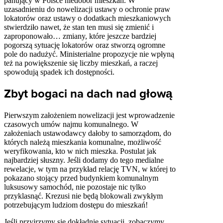
panujący w Polsce niedobór mieszkań. W
uzasadnieniu do nowelizacji ustawy o ochronie praw
lokatorów oraz ustawy o dodatkach mieszkaniowych
stwierdziło nawet, że stan ten musi się zmienić i
zaproponowało… zmiany, które jeszcze bardziej
pogorszą sytuację lokatorów oraz stworzą ogromne
pole do nadużyć. Ministerialne propozycje nie wpłyną
też na powiększenie się liczby mieszkań, a raczej
spowodują spadek ich dostępności.
Zbyt bogaci na dach nad głową
Pierwszym założeniem nowelizacji jest wprowadzenie
czasowych umów najmu komunalnego. W
założeniach ustawodawcy dałoby to samorządom, do
których należą mieszkania komunalne, możliwość
weryfikowania, kto w nich mieszka. Postulat jak
najbardziej słuszny. Jeśli dodamy do tego medialne
rewelacje, w tym na przykład relację
TVN
, w której to
pokazano stojący przed budynkiem komunalnym
luksusowy samochód, nie pozostaje nic tylko
przyklasnąć. Krezusi nie będą blokowali zwykłym
potrzebującym ludziom dostępu do mieszkań!
Jeśli przyjrzymy się dokładnie sytuacji, zobaczymy,