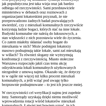
jak populistyczna jest taka wizja oraz jak bardzo
odbiega od rzeczywistości. Sami przedstawiciele
ministerstwa w debatach oraz rozmowach z
organizacjami lokatorskimi przyznali, że nie
przeprowadzono żadnych badań pozwalających
stwierdzić, czy z mieszkań komunalnych rzeczywiście
korzystają ludzie bogaci, których stać na inne lokale.
Budynki komunalne nie należą do luksusowych, a
stan większości z nich pozostawia wiele do życzenia.
Co zatem miałoby skłaniać osoby bogate do
mieszkania w nich? Może podstępni lokatorzy
masowo podnajmują takie lokale, sami zaś mieszkają
w willach? Tu również slogany nie wytrzymują
konfrontacji z rzeczywistością. Miasto stołeczne
Warszawa rozpoczęło jakiś czas temu akcję
odzyskiwania lokali komunalnych użytkowanych
niezgodnie z umową najmu. Okazało się, że dotyczy
to w ogóle nie więcej niż kilku procent mieszkań
komunalnych, a jeśli wziąć pod uwagę tylko
bezprawnie podnajmowane – to jest ich jeszcze mniej.
W rzeczywistości cel weryfikacji najmu jest zupełnie
inny. Samorządy uzyskają dzięki niemu możliwość
wprowadzenia rotacji wśród lokatorów mieszkań
komunalnych. Łatwiej jest bowiem uznać, że ich