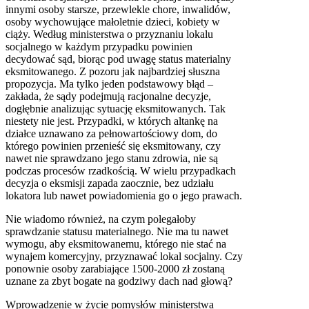
innymi osoby starsze, przewlekle chore, inwalidów,
osoby wychowujące małoletnie dzieci, kobiety w
ciąży. Według ministerstwa o przyznaniu lokalu
socjalnego w każdym przypadku powinien
decydować sąd, biorąc pod uwagę status materialny
eksmitowanego. Z pozoru jak najbardziej słuszna
propozycja. Ma tylko jeden podstawowy błąd –
zakłada, że sądy podejmują racjonalne decyzje,
dogłębnie analizując sytuację eksmitowanych. Tak
niestety nie jest. Przypadki, w których altankę na
działce uznawano za pełnowartościowy dom, do
którego powinien przenieść się eksmitowany, czy
nawet nie sprawdzano jego stanu zdrowia, nie są
podczas procesów rzadkością. W wielu przypadkach
decyzja o eksmisji zapada zaocznie, bez udziału
lokatora lub nawet powiadomienia go o jego prawach.
Nie wiadomo również, na czym polegałoby
sprawdzanie statusu materialnego. Nie ma tu nawet
wymogu, aby eksmitowanemu, którego nie stać na
wynajem komercyjny, przyznawać lokal socjalny. Czy
ponownie osoby zarabiające 1500-2000 zł zostaną
uznane za zbyt bogate na godziwy dach nad głową?
Wprowadzenie w życie pomysłów ministerstwa