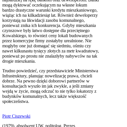
mogą dyktować oczekującym na własne lokum
bardzo drastyczne warunki kredytu mieszkaniowego,
wiążąc ich na kilkadziesiąt lat. Również deweloperzy
korzystają na likwidacji zasobu komunalnego,
ponieważ znika ich konkurencja. Gdyby mieszkania
czynszowe były łatwo dostępne dla przeciętnego
Kowalskiego, to również ceny lokali budowanych
przez komercyjne firmy zostałyby urealnione. Nie
mogłyby one już domagać się siedmiu, ośmiu czy
nawet kilkunastu tysięcy złotych za metr kwadratowy,
ponieważ po prostu nie znalazłyby nabywców na tak
drogie mieszkania.
Trudno powiedzieć, czy przedstawiciele Ministerstwa
Infrastruktury, planując nowelizację prawa, chcieli
dobrze. Na pewno dzięki doborowi partnerów w
konsultacjach wyszło im jak zwykle, a jeśli zmiany
wejdą w życie, mogą odczuć to nie tylko lokatorzy z
budynków komunalnych, lecz także większość
społeczeństwa.
Piotr Ciszewski
(1979), absolwent UW, politolog. Prezes