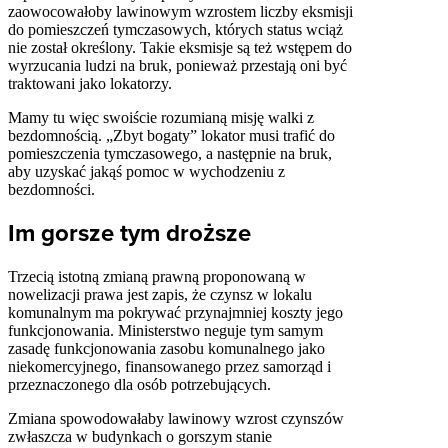
zaowocowałoby lawinowym wzrostem liczby eksmisji
do pomieszczeń tymczasowych, których status wciąż
nie został określony. Takie eksmisje są też wstępem do
wyrzucania ludzi na bruk, ponieważ przestają oni być
traktowani jako lokatorzy.
Mamy tu więc swoiście rozumianą misję walki z
bezdomnością. „Zbyt bogaty” lokator musi trafić do
pomieszczenia tymczasowego, a następnie na bruk,
aby uzyskać jakąś pomoc w wychodzeniu z
bezdomności.
Im gorsze tym droższe
Trzecią istotną zmianą prawną proponowaną w
nowelizacji prawa jest zapis, że czynsz w lokalu
komunalnym ma pokrywać przynajmniej koszty jego
funkcjonowania. Ministerstwo neguje tym samym
zasadę funkcjonowania zasobu komunalnego jako
niekomercyjnego, finansowanego przez samorząd i
przeznaczonego dla osób potrzebujących.
Zmiana spowodowałaby lawinowy wzrost czynszów
zwłaszcza w budynkach o gorszym stanie