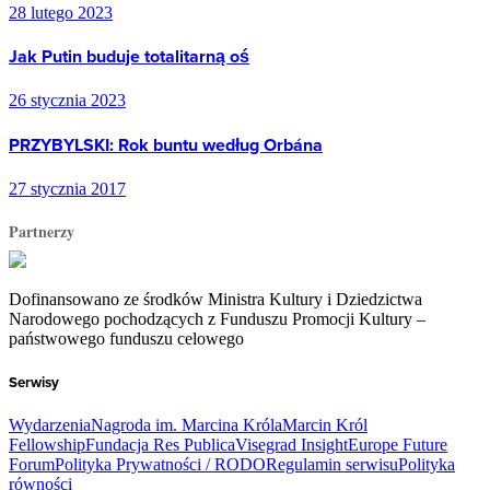
28 lutego 2023
Jak Putin buduje totalitarną oś
26 stycznia 2023
PRZYBYLSKI: Rok buntu według Orbána
27 stycznia 2017
Partnerzy
Dofinansowano ze środków Ministra Kultury i Dziedzictwa
Narodowego pochodzących z Funduszu Promocji Kultury –
państwowego funduszu celowego
Serwisy
Wydarzenia
Nagroda im. Marcina Króla
Marcin Król
Fellowship
Fundacja Res Publica
Visegrad Insight
Europe Future
Forum
Polityka Prywatności / RODO
Regulamin serwisu
Polityka
równości