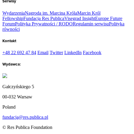
Serwisy
Wydarzenia
Nagroda im. Marcina Króla
Marcin Król
Fellowship
Fundacja Res Publica
Visegrad Insight
Europe Future
Forum
Polityka Prywatności / RODO
Regulamin serwisu
Polityka
równości
Kontakt
+48 22 692 47 84
Email
Twitter
LinkedIn
Facebook
Wydawca:
Gałczyńskiego 5
00-032 Warsaw
Poland
fundacja@res.publica.pl
© Res Publica Foundation