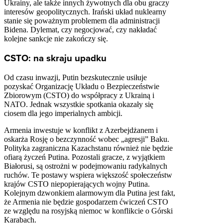
Ukrainy, ale także innych żywotnych dla obu graczy
interesów geopolitycznych. Irański układ nuklearny
stanie się poważnym problemem dla administracji
Bidena. Dylemat, czy negocjować, czy nakładać
kolejne sankcje nie zakończy się.
CSTO: na skraju upadku
Od czasu inwazji, Putin bezskutecznie usiłuje
pozyskać Organizację Układu o Bezpieczeństwie
Zbiorowym (CSTO) do współpracy z Ukrainą i
NATO. Jednak wszystkie spotkania okazały się
ciosem dla jego imperialnych ambicji.
Armenia inwestuje w konflikt z Azerbejdżanem i
oskarża Rosję o bezczynność wobec „agresji” Baku.
Polityka zagraniczna Kazachstanu również nie będzie
ofiarą życzeń Putina. Pozostali gracze, z wyjątkiem
Białorusi, są ostrożni w podejmowaniu radykalnych
ruchów. Te postawy wspiera większość społeczeństw
krajów CSTO niepopierających wojny Putina.
Kolejnym dzwonkiem alarmowym dla Putina jest fakt,
że Armenia nie będzie gospodarzem ćwiczeń CSTO
ze względu na rosyjską niemoc w konflikcie o Górski
Karabach.