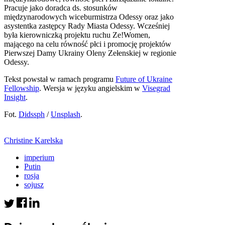
Pracuje jako doradca ds. stosunków
międzynarodowych wiceburmistrza Odessy oraz jako
asystentka zastępcy Rady Miasta Odessy. Wcześniej
była kierowniczką projektu ruchu Ze!Women,
mającego na celu równość płci i promocję projektów
Pierwszej Damy Ukrainy Oleny Zełenskiej w regionie
Odessy.
Tekst powstał w ramach programu
Future of Ukraine
Fellowship
. Wersja w języku angielskim w
Visegrad
Insight
.
Fot.
Didssph
/
Unsplash
.
Christine Karelska
imperium
Putin
rosja
sojusz