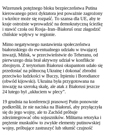
Wizerunek potężnego bloku bezpieczeństwa Putina
kierowanego przez dyktatora jest poważnie zagrożony
i wkrótce może się rozpaść. To szansa dla UE, aby te
kraje ostrożnie wprowadzić na demokratyczną ścieżkę
i stawić czoła osi Rosja–Iran–Białoruś oraz złagodzić
chińskie wpływy w regionie.
Mimo negatywnego nastawienia społeczeństwa
białoruskiego do ewentualnego udziału w trwającej
inwazji, Mińsk, w przeciwieństwie do Teheranu, od
pierwszego dnia brał aktywny udział w konflikcie
zbrojnym. Z terytorium Białorusi okupantom udało się
przedostać na północną Ukrainę i dokonać zbrodni
przeciwko ludzkości w Buczy, Irpieniu i Borodiance
(obwód kijowski). Ukraina była przygotowana na
inwazję na szeroką skalę, ale atak z Białorusi jeszcze
24 lutego był „ukłuciem w plecy”.
19 grudnia na konferencji prasowej Putin ponownie
podkreślił, że nie naciska na Białoruś, aby przyłączyła
się do jego wojny, ale to Zachód próbuje
zdezintegrować obu sojuszników. Militarna retoryka i
prężenie muskułów to zwykłe elementy putinowskiej
wojny, próbujące zastraszyć lub stłumić czujność