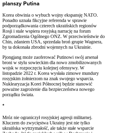
planszy Putina
Korea obwinia o wybuch wojny ekspansję NATO.
Ponadto uznała fikcyjne referenda w sprawie
podporządkowania czterech ukraińskich regionów
Rosji i stale wspiera rosyjską narrację na forum
Zgromadzenia Ogólnego ONZ. W przeciwieństwie do
Chin, zdaniem USA, sprzedała broń grupie Wagnera,
by ta dokonała zbrodni wojennych na Ukrainie.
Pjongjang może zaoferować Putinowi swój arsenał
broni w stylu sowieckim dla nowo zmobilizowanych
wojsk w rozpoczęciu kolejnej ofensywy. W
listopadzie 2022 r. Korea wysłała zimowe mundury
rosyjskim żołnierzom na znak swojego wsparcia.
Nuklearyzacja Korei Północnej będzie stanowić
poważne zagrożenie dla bezpieczeństwa nowego
porządku świata.
*
Mróz nie ograniczył rosyjskiej agresji militarnej.
Kluczem do zwycięstwa Ukrainy jest nie tylko
ukraińska wytrzymałość, ale także stałe wsparcie