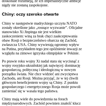
doskonale rozumieją, że ich imperialistyczne ambicje
nigdy nie zostaną zaspokojone.
Chiny: oczy szeroko otwarte
Chiny w następstwie madryckiego szczytu NATO
zostały określone jako „rosnące wyzwanie”. Oficjalne
stanowisko Xi Jinpinga nie jest wielkim
zaskoczeniem: winą za brak chęci zaakceptowania
obaw Rosji o bezpieczeństwo obarcza się Zachód,
zwłaszcza USA. Chiny wywierają ogromny wpływ
na Putina, przykładem tego jest opóźnienie inwazji ze
względu na zimowe igrzyska olimpijskie w Pekinie.
Po prawie roku wojny Xi nadal stara się wycisnąć z
wojny rosyjsko-ukraińskiej jak najwięcej: dominację
gospodarczą, polityczną i ideologiczną w nowym
porządku świata. Nie chce widzieć ani zwycięstwa
Zachodu, ani Rosji. Można przyjąć, że w tej chwili
głównym beneficjentem wojny są Chiny. Z punktu
gospodarczego i energetycznego Rosja może powoli
zamieniać się w wasala tego państwa.
Chiny mają wiele do powiedzenia na forach
międzynarodowych. Zachód powinien znaleźć klucz