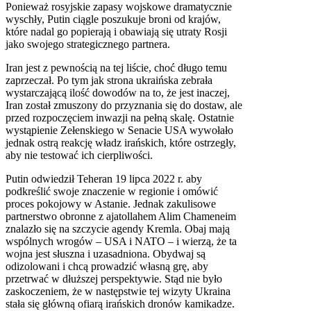
Ponieważ rosyjskie zapasy wojskowe dramatycznie
wyschły, Putin ciągle poszukuje broni od krajów,
które nadal go popierają i obawiają się utraty Rosji
jako swojego strategicznego partnera.
Iran jest z pewnością na tej liście, choć długo temu
zaprzeczał. Po tym jak strona ukraińska zebrała
wystarczającą ilość dowodów na to, że jest inaczej,
Iran został zmuszony do przyznania się do dostaw, ale
przed rozpoczęciem inwazji na pełną skalę. Ostatnie
wystąpienie Zełenskiego w Senacie USA wywołało
jednak ostrą reakcję władz irańskich, które ostrzegły,
aby nie testować ich cierpliwości.
Putin odwiedził Teheran 19 lipca 2022 r. aby
podkreślić swoje znaczenie w regionie i omówić
proces pokojowy w Astanie. Jednak zakulisowe
partnerstwo obronne z ajatollahem Alim Chameneim
znalazło się na szczycie agendy Kremla. Obaj mają
wspólnych wrogów – USA i NATO – i wierzą, że ta
wojna jest słuszna i uzasadniona. Obydwaj są
odizolowani i chcą prowadzić własną grę, aby
przetrwać w dłuższej perspektywie. Stąd nie było
zaskoczeniem, że w następstwie tej wizyty Ukraina
stała się główną ofiarą irańskich dronów kamikadze.