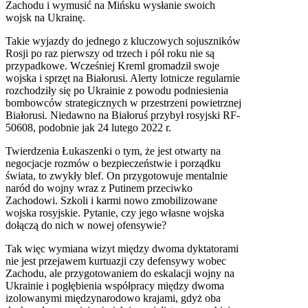
Zachodu i wymusić na Mińsku wysłanie swoich
wojsk na Ukrainę.
Takie wyjazdy do jednego z kluczowych sojuszników
Rosji po raz pierwszy od trzech i pół roku nie są
przypadkowe. Wcześniej Kreml gromadził swoje
wojska i sprzęt na Białorusi. Alerty lotnicze regularnie
rozchodziły się po Ukrainie z powodu podniesienia
bombowców strategicznych w przestrzeni powietrznej
Białorusi. Niedawno na Białoruś przybył rosyjski RF-
50608, podobnie jak 24 lutego 2022 r.
Twierdzenia Łukaszenki o tym, że jest otwarty na
negocjacje rozmów o bezpieczeństwie i porządku
świata, to zwykły blef. On przygotowuje mentalnie
naród do wojny wraz z Putinem przeciwko
Zachodowi. Szkoli i karmi nowo zmobilizowane
wojska rosyjskie. Pytanie, czy jego własne wojska
dołączą do nich w nowej ofensywie?
Tak więc wymiana wizyt między dwoma dyktatorami
nie jest przejawem kurtuazji czy defensywy wobec
Zachodu, ale przygotowaniem do eskalacji wojny na
Ukrainie i pogłębienia współpracy między dwoma
izolowanymi międzynarodowo krajami, gdyż oba