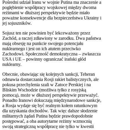
Pośredni udział Iranu w wojnie Putina ma znaczenie a
pogłębienie współpracy wojskowej między dwoma
reżimami w dłuższej perspektywie będzie miało
poważne konsekwencje dla bezpieczeństwa Ukrainy i
jej sojuszników.
Sojusz ten nie powinien być lekceważony przez
Zachód, a raczej zdławiony w zarodku. Dwa państwa
mają obsesję na punkcie swojego potencjału
nuklearnego i jest on ich atutem przeciwko
Zachodowi. Społeczność demokratyczna – zwłaszcza
USA i UE – powinny ograniczać irański głód
nuklearny.
Obecnie, obawiając się kolejnych sankcji, Teheran
odmawia dostarczania Rosji rakiet balistycznych, ale
pokusa przechylenia szali w Zatoce Perskiej i na
Bliskim Wschodzie (możliwa tylko z rosyjską
pomocą), może w dłuższej perspektywie przeważyć.
Ponadto Iranowi dokuczają międzynarodowe sankcje,
a Rosja wydaje się być realnym kołem ratunkowym
dla uzyskania dochodów. Tak więc dalsze słodzenie
militarnych żądań Putina będzie prawdopodobnie
postępować, a oba autorytarne reżimy wzmocnią
swoją strategiczną współpracę nie tylko w kwestii