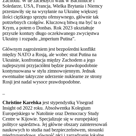
Zachodu. W tle zaciekłych walk w Bachmucie i
Soledarze, USA, Francja, Wielka Brytania i Niemcy
przestawiły się na wysyłanie na Ukrainę większej
ilości ciężkiego sprzętu ofensywnego, głównie tak
potrzebnych czołgów. Kluczową bitwą ma być ta o
Krym, a potem o Donbas. Rok 2023 ukształtuje
przyszłe kontury długo oczekiwanego zwycięstwa
Ukrainy i rozpadu „imperium Putina”.
Głównym zagrożeniem jest bezpośredni konflikt
między NATO a Rosją, ale wobec strat Putina na
Ukrainie, konfrontacja między Zachodem a jego
najlepszymi przyjaciółmi będzie prawdopodobnie
kontynuowana w stylu zimnowojennym. Jednak
ewentualne taktyczne uderzenie nuklearne ze strony
Rosji jest nadal wysoce prawdopodobne.
_
Christine Karelska
jest stypendystką Visegrad
Insight od 2022 roku. Absolwentka Kolegium
Europejskiego w Natolinie oraz Democracy Study
Centre w Kijowie. Specjalizuje się w europejskiej
polityce sąsiedztwa. Jej główne obszary zainteresowań
naukowych to studia nad bezpieczeństwem, stosunki
międzynarodowe, równość płci i zarządzanie lokalne.