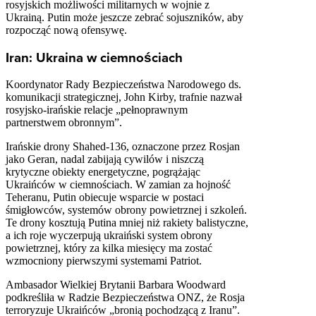
rosyjskich możliwości militarnych w wojnie z
Ukrainą. Putin może jeszcze zebrać sojuszników, aby
rozpocząć nową ofensywę.
Iran: Ukraina w ciemnościach
Koordynator Rady Bezpieczeństwa Narodowego ds.
komunikacji strategicznej, John Kirby, trafnie nazwał
rosyjsko-irańskie relacje „pełnoprawnym
partnerstwem obronnym”.
Irańskie drony Shahed-136, oznaczone przez Rosjan
jako Geran, nadal zabijają cywilów i niszczą
krytyczne obiekty energetyczne, pogrążając
Ukraińców w ciemnościach. W zamian za hojność
Teheranu, Putin obiecuje wsparcie w postaci
śmigłowców, systemów obrony powietrznej i szkoleń.
Te drony kosztują Putina mniej niż rakiety balistyczne,
a ich roje wyczerpują ukraiński system obrony
powietrznej, który za kilka miesięcy ma zostać
wzmocniony pierwszymi systemami Patriot.
Ambasador Wielkiej Brytanii Barbara Woodward
podkreśliła w Radzie Bezpieczeństwa ONZ, że Rosja
terroryzuje Ukraińców „bronią pochodzącą z Iranu”.