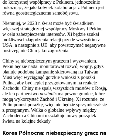
do korzystnej współpracy z Pekinem, jednocześnie
pokazując, że jakakolwiek kolaboracja z Putinem jest
równa geostrategicznemu samobójstwu.
Niemniej, w 2023 r. świat może być świadkiem
większej strategicznej współpracy Moskwy i Pekinu
w celu zabezpieczenia interesów. Xi będzie szukał
możliwości złagodzenia relacji przede wszystkim z
USA, a następnie z UE, aby powstrzymać negatywne
postrzeganie Chin jako zagrożenia.
Chiny są niebezpiecznym graczem i wyzwaniem.
Pekin będzie nadal monitorował rozwój wojny, gdyż
planuje podobną kampanię skierowaną na Tajwan.
Musi więc wyciągnąć gorzkie wnioski z porażki
Putina, aby być lepiej przygotowanym na reakcje
Zachodu. Chiny nie spalą wszystkich mostów z Rosją,
ale ich partnerstwo
no-limits
ma pewne granice, które
mogą wykorzystać Zachód i Ukrainę. Xi rozumie, że
Putin ponosi porażkę, więc nie będzie sprzymierzał się
z przegranym. Walka o globalne wpływy między
Zachodem a Chinami ukształtuje nowy porządek
świata na kolejne dekady.
Korea Północna: niebezpieczny gracz na