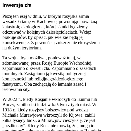
Inwersja zła
Piszę ten esej w dniu, w którym rosyjska armia
wysadziła tamę w Kachowce, powodując poważną
katastrofę ekologiczną, której skutki będziemy
odczuwać w kolejnych dziesięcioleciach. Wciąż
brakuje słów, by opisać, jak wielkie będą jej
konsekwencje. Z pewnością zniszczenie ekosystemu
na dużym terytorium.
Ta wojna była możliwa, ponieważ tutaj, w
zdominowanej przez Rosję Europie Wschodniej,
zapomniano o kwestii zła. Zapomniano o zasadach
moralnych. Zastąpiono ją kwestią politycznej
konieczności lub religijnego/ideologicznego
fanatyzmu. Oba zachęcają do łamania zasad i
testowania siły.
W 2022 r., kiedy Rosjanie wkroczyli do Iziumu lub
Buczy, zabili setki ludzi w każdym z tych miast. W
1918 r., kiedy rosyjscy bolszewicy pod wodzą
Michaiła Murawjowa wkroczyli do Kijowa, zabili
kilka tysięcy ludzi, a Murawjow cieszył się, że jest
„bezlitosny”. Kiedy Rosjanie mówią, że „mogą to
powtórzyć”, odnosząc się do zwycięstwa w II wojnie