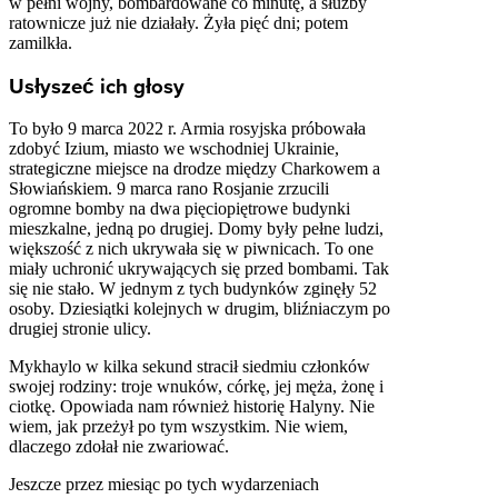
w pełni wojny, bombardowane co minutę, a służby
ratownicze już nie działały. Żyła pięć dni; potem
zamilkła.
Usłyszeć ich głosy
To było 9 marca 2022 r. Armia rosyjska próbowała
zdobyć Izium, miasto we wschodniej Ukrainie,
strategiczne miejsce na drodze między Charkowem a
Słowiańskiem. 9 marca rano Rosjanie zrzucili
ogromne bomby na dwa pięciopiętrowe budynki
mieszkalne, jedną po drugiej. Domy były pełne ludzi,
większość z nich ukrywała się w piwnicach. To one
miały uchronić ukrywających się przed bombami. Tak
się nie stało. W jednym z tych budynków zginęły 52
osoby. Dziesiątki kolejnych w drugim, bliźniaczym po
drugiej stronie ulicy.
Mykhaylo w kilka sekund stracił siedmiu członków
swojej rodziny: troje wnuków, córkę, jej męża, żonę i
ciotkę. Opowiada nam również historię Halyny. Nie
wiem, jak przeżył po tym wszystkim. Nie wiem,
dlaczego zdołał nie zwariować.
Jeszcze przez miesiąc po tych wydarzeniach