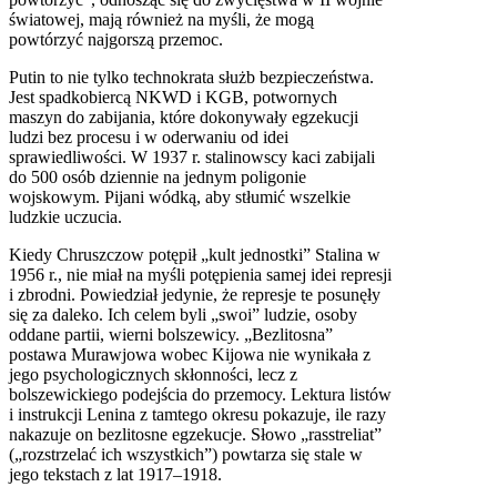
światowej, mają również na myśli, że mogą
powtórzyć najgorszą przemoc.
Putin to nie tylko technokrata służb bezpieczeństwa.
Jest spadkobiercą NKWD i KGB, potwornych
maszyn do zabijania, które dokonywały egzekucji
ludzi bez procesu i w oderwaniu od idei
sprawiedliwości. W 1937 r. stalinowscy kaci zabijali
do 500 osób dziennie na jednym poligonie
wojskowym. Pijani wódką, aby stłumić wszelkie
ludzkie uczucia.
Kiedy Chruszczow potępił „kult jednostki” Stalina w
1956 r., nie miał na myśli potępienia samej idei represji
i zbrodni. Powiedział jedynie, że represje te posunęły
się za daleko. Ich celem byli „swoi” ludzie, osoby
oddane partii, wierni bolszewicy. „Bezlitosna”
postawa Murawjowa wobec Kijowa nie wynikała z
jego psychologicznych skłonności, lecz z
bolszewickiego podejścia do przemocy. Lektura listów
i instrukcji Lenina z tamtego okresu pokazuje, ile razy
nakazuje on bezlitosne egzekucje. Słowo „rasstreliat”
(„rozstrzelać ich wszystkich”) powtarza się stale w
jego tekstach z lat 1917–1918.