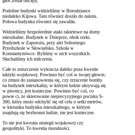
głos został odcięty.
Podobne budynki widzieliśmy w Borodziance
niedaleko Kijowa. Tam również doszło do nalotu.
Połowa budynku również się zawaliła.
Widzieliśmy bezpośrednie ataki rakietowe na domy
mieszkalne. Budynek w Dnieprze, obok rzeki.
Budynek w Zaporożu, przy alei Sobornego.
Przedszkole w Słowiańsku. Szkoła w
Konstantynówce. Byliśmy w nich wszystkich.
Słuchaliśmy ich milczenia.
Całe to zniszczenie wykracza daleko poza kwestie
taktyki wojskowej. Powinno być coś w twojej głowie,
co zmusi do zastanowienia się, czy zrzucenie bomby
na budynek mieszkalny, w którym ludzie ukrywają się
w piwnicy, jest konieczne. Powinno być coś, co
powie ci, że skierowanie nieprecyzyjnego pocisku S-
300, który może odchylić się od celu o setki metrów,
w kierunku budynku mieszkalnego, w którym
znajdują się bezbronni ludzie, nie jest konieczne.
To nie jest kwestia strategii wojskowej czy
geopolityki. To kwestia moralności.