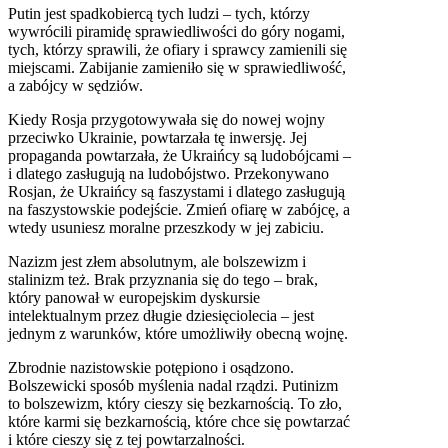
Putin jest spadkobiercą tych ludzi – tych, którzy
wywrócili piramidę sprawiedliwości do góry nogami,
tych, którzy sprawili, że ofiary i sprawcy zamienili się
miejscami. Zabijanie zamieniło się w sprawiedliwość,
a zabójcy w sędziów.
Kiedy Rosja przygotowywała się do nowej wojny
przeciwko Ukrainie, powtarzała tę inwersję. Jej
propaganda powtarzała, że Ukraińcy są ludobójcami –
i dlatego zasługują na ludobójstwo. Przekonywano
Rosjan, że Ukraińcy są faszystami i dlatego zasługują
na faszystowskie podejście. Zmień ofiarę w zabójcę, a
wtedy usuniesz moralne przeszkody w jej zabiciu.
Nazizm jest złem absolutnym, ale bolszewizm i
stalinizm też. Brak przyznania się do tego – brak,
który panował w europejskim dyskursie
intelektualnym przez długie dziesięciolecia – jest
jednym z warunków, które umożliwiły obecną wojnę.
Zbrodnie nazistowskie potępiono i osądzono.
Bolszewicki sposób myślenia nadal rządzi. Putinizm
to bolszewizm, który cieszy się bezkarnością. To zło,
które karmi się bezkarnością, które chce się powtarzać
i które cieszy się z tej powtarzalności.