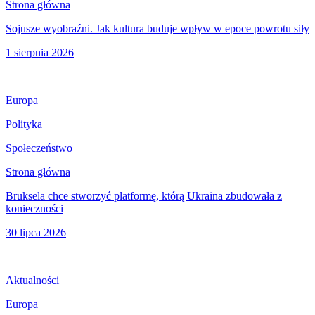
Strona główna
Sojusze wyobraźni. Jak kultura buduje wpływ w epoce powrotu siły
1 sierpnia 2026
Europa
Polityka
Społeczeństwo
Strona główna
Bruksela chce stworzyć platformę, którą Ukraina zbudowała z
konieczności
30 lipca 2026
Aktualności
Europa