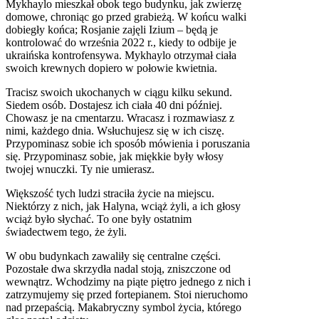
Mykhaylo mieszkał obok tego budynku, jak zwierzę
domowe, chroniąc go przed grabieżą. W końcu walki
dobiegły końca; Rosjanie zajęli Izium – będą je
kontrolować do września 2022 r., kiedy to odbije je
ukraińska kontrofensywa. Mykhaylo otrzymał ciała
swoich krewnych dopiero w połowie kwietnia.
Tracisz swoich ukochanych w ciągu kilku sekund.
Siedem osób. Dostajesz ich ciała 40 dni później.
Chowasz je na cmentarzu. Wracasz i rozmawiasz z
nimi, każdego dnia. Wsłuchujesz się w ich ciszę.
Przypominasz sobie ich sposób mówienia i poruszania
się. Przypominasz sobie, jak miękkie były włosy
twojej wnuczki. Ty nie umierasz.
Większość tych ludzi straciła życie na miejscu.
Niektórzy z nich, jak Halyna, wciąż żyli, a ich głosy
wciąż było słychać. To one były ostatnim
świadectwem tego, że żyli.
W obu budynkach zawaliły się centralne części.
Pozostałe dwa skrzydła nadal stoją, zniszczone od
wewnątrz. Wchodzimy na piąte piętro jednego z nich i
zatrzymujemy się przed fortepianem. Stoi nieruchomo
nad przepaścią. Makabryczny symbol życia, którego