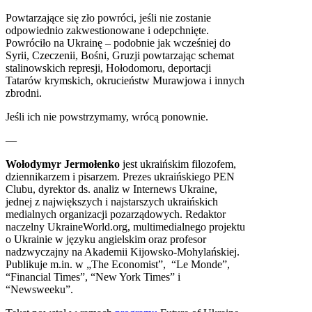
Powtarzające się zło powróci, jeśli nie zostanie
odpowiednio zakwestionowane i odepchnięte.
Powróciło na Ukrainę – podobnie jak wcześniej do
Syrii, Czeczenii, Bośni, Gruzji powtarzając schemat
stalinowskich represji, Hołodomoru, deportacji
Tatarów krymskich, okrucieństw Murawjowa i innych
zbrodni.
Jeśli ich nie powstrzymamy, wrócą ponownie.
—
Wołodymyr Jermołenko
jest ukraińskim filozofem,
dziennikarzem i pisarzem. Prezes ukraińskiego PEN
Clubu, dyrektor ds. analiz w Internews Ukraine,
jednej z największych i najstarszych ukraińskich
medialnych organizacji pozarządowych. Redaktor
naczelny UkraineWorld.org, multimedialnego projektu
o Ukrainie w języku angielskim oraz profesor
nadzwyczajny na Akademii Kijowsko-Mohylańskiej.
Publikuje m.in. w „The Economist”, “Le Monde”,
“Financial Times”, “New York Times” i
“Newsweeku”.