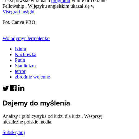
Tekst powstał w ramach
programu
Future of Ukraine
Fellowship . W języku angielskim ukazał się w
Visegrad Insight
.
Fot. Canva PRO.
Wolodymyr Jermolenko
Izium
Kachowka
Putin
Stanlinizm
terror
zbrodnie wojenne
Dajemy do myślenia
Analizy i publicystyka od ludzi dla ludzi. Wesprzyj
niezależne polskie media.
Subskrybuj