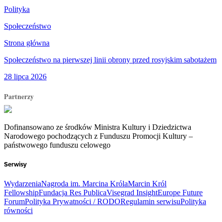
Polityka
Społeczeństwo
Strona główna
Społeczeństwo na pierwszej linii obrony przed rosyjskim sabotażem
28 lipca 2026
Partnerzy
Dofinansowano ze środków Ministra Kultury i Dziedzictwa
Narodowego pochodzących z Funduszu Promocji Kultury –
państwowego funduszu celowego
Serwisy
Wydarzenia
Nagroda im. Marcina Króla
Marcin Król
Fellowship
Fundacja Res Publica
Visegrad Insight
Europe Future
Forum
Polityka Prywatności / RODO
Regulamin serwisu
Polityka
równości