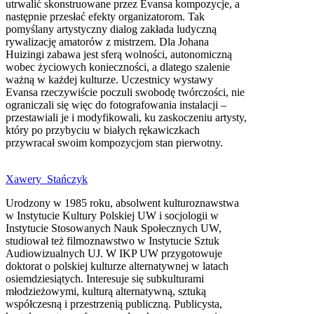
utrwalić skonstruowane przez Evansa kompozycje, a
następnie przesłać efekty organizatorom. Tak
pomyślany artystyczny dialog zakłada ludyczną
rywalizację amatorów z mistrzem. Dla Johana
Huizingi zabawa jest sferą wolności, autonomiczną
wobec życiowych konieczności, a dlatego szalenie
ważną w każdej kulturze. Uczestnicy wystawy
Evansa rzeczywiście poczuli swobodę twórczości, nie
ograniczali się więc do fotografowania instalacji –
przestawiali je i modyfikowali, ku zaskoczeniu artysty,
który po przybyciu w białych rękawiczkach
przywracał swoim kompozycjom stan pierwotny.
Xawery Stańczyk
Urodzony w 1985 roku, absolwent kulturoznawstwa
w Instytucie Kultury Polskiej UW i socjologii w
Instytucie Stosowanych Nauk Społecznych UW,
studiował też filmoznawstwo w Instytucie Sztuk
Audiowizualnych UJ. W IKP UW przygotowuje
doktorat o polskiej kulturze alternatywnej w latach
osiemdziesiątych. Interesuje się subkulturami
młodzieżowymi, kulturą alternatywną, sztuką
współczesną i przestrzenią publiczną. Publicysta,