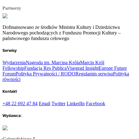
Partnerzy
Dofinansowano ze środków Ministra Kultury i Dziedzictwa
Narodowego pochodzących z Funduszu Promocji Kultury –
państwowego funduszu celowego
Serwisy
Wydarzenia
Nagroda im. Marcina Króla
Marcin Król
Fellowship
Fundacja Res Publica
Visegrad Insight
Europe Future
Forum
Polityka Prywatności / RODO
Regulamin serwisu
Polityka
równości
Kontakt
+48 22 692 47 84
Email
Twitter
LinkedIn
Facebook
Wydawca: