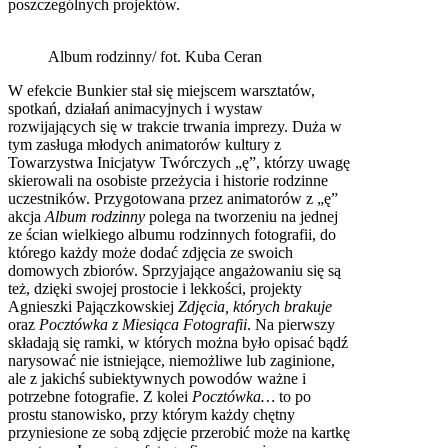
poszczególnych projektów.
Album rodzinny/ fot. Kuba Ceran
W efekcie Bunkier stał się miejscem warsztatów,
spotkań, działań animacyjnych i wystaw
rozwijających się w trakcie trwania imprezy. Duża w
tym zasługa młodych animatorów kultury z
Towarzystwa Inicjatyw Twórczych „ę”, którzy uwagę
skierowali na osobiste przeżycia i historie rodzinne
uczestników. Przygotowana przez animatorów z „ę”
akcja
Album rodzinny
polega na tworzeniu na jednej
ze ścian wielkiego albumu rodzinnych fotografii, do
którego każdy może dodać zdjęcia ze swoich
domowych zbiorów. Sprzyjające angażowaniu się są
też, dzięki swojej prostocie i lekkości, projekty
Agnieszki Pajączkowskiej
Zdjęcia, których brakuje
oraz
Pocztówka z Miesiąca Fotografii
. Na pierwszy
składają się ramki, w których można było opisać bądź
narysować nie istniejące, niemożliwe lub zaginione,
ale z jakichś subiektywnych powodów ważne i
potrzebne fotografie. Z kolei
Pocztówka…
to po
prostu stanowisko, przy którym każdy chętny
przyniesione ze sobą zdjęcie przerobić może na kartkę