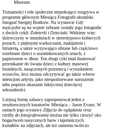
Museum
Tożsamości i role społeczne niepokojąco rozgrywa w
programie głównym Miesiąca Fotografii ukraiński
fotograf Siergiej Bratkow. Na wystawie
Gdy
mężczyźni są na wojnie
zebrane zostały jego fotografie
z dwóch cykli:
Żołnierki
i
Dzieciaki
. Widzimy więc
dziewczyny w mundurach w stereotypowo kobiecych
pozach, z pięknymi warkoczami, makijażem i
biżuterią, a także wyzywająco ubrane lub częściowo
rozebrane dzieci o uszminkowanych ustach, z
papierosem w dłoni. Ten drugi cykl miał ilustrować
przenikanie do świata dzieci z kultury masowej
brutalnych, nasączonych przemocą i wyuzdaniem
wzorców, lecz można odczytywać go także wbrew
intencjom artysty, jako niespodziewane naruszenie
tabu poprzez ukazanie faktycznej dziecięcej
seksualności.
Lżejszą formę zabawy zaproponował jeden z
zeszłorocznych kuratorów Miesiąca – Jason Evans. W
ramach jego wystawy
Zdjęcia do oglądania oraz
rzeźby do fotografowania
można nie tylko cieszyć oko
bogactwem nasyconych barw i tajemniczych
kształtów na zdjęciach, ale też samemu twórczo