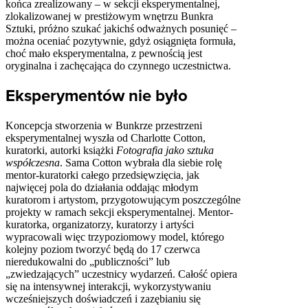
końca zrealizowany – w sekcji eksperymentalnej,
zlokalizowanej w prestiżowym wnętrzu Bunkra
Sztuki, próżno szukać jakichś odważnych posunięć –
można oceniać pozytywnie, gdyż osiągnięta formuła,
choć mało eksperymentalna, z pewnością jest
oryginalna i zachęcająca do czynnego uczestnictwa.
Eksperymentów nie było
Koncepcja stworzenia w Bunkrze przestrzeni
eksperymentalnej wyszła od Charlotte Cotton,
kuratorki, autorki książki
Fotografia jako sztuka
współczesna
. Sama Cotton wybrała dla siebie rolę
mentor-kuratorki całego przedsięwzięcia, jak
najwięcej pola do działania oddając młodym
kuratorom i artystom, przygotowującym poszczególne
projekty w ramach sekcji eksperymentalnej. Mentor-
kuratorka, organizatorzy, kuratorzy i artyści
wypracowali więc trzypoziomowy model, którego
kolejny poziom tworzyć będą do 17 czerwca
nieredukowalni do „publiczności” lub
„zwiedzających” uczestnicy wydarzeń. Całość opiera
się na intensywnej interakcji, wykorzystywaniu
wcześniejszych doświadczeń i zazębianiu się