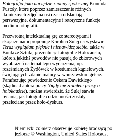
Fotografia jako narzędzie zmiany społecznej
Konrada
Pustoły, które poprzez zamieszczanie różnych
ikonicznych zdjęć na osi czasu odsłaniają
perswazyjne, dokumentacyjne i retoryczne funkcje
medium fotografii.
Przewrotną intelektualną grę ze stereotypami i
skojarzeniami proponuje Karolina Sulej na wystawie
Teraz wyglądam pięknie i nienawidzę siebie
, także w
Bunkrze Sztuki, prezentując fotografie Holocaustu,
które z jakichś powodów nie pasują do zbiorowych
wyobrażeń na temat tego wydarzenia, np.
roześmianych Żydówek w kostiumach kąpielowych,
świętujących zdanie matury w warszawskim getcie.
Parafrazując powiedzenie Oskara Dawickiego
(skądinąd autora pracy
Nigdy nie zrobiłem pracy o
holokauście
), można stwierdzić, że Sulej stawia
pytania, jak fotografie codzienności zostały
przeleciane przez holo-dyskurs.
Niemiecki żołnierz obserwuje kobietę brodzącą po
jeziorze © Washington, United States Holocaust