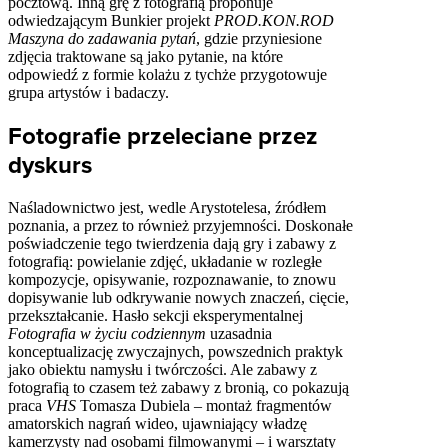
pocztową. Inną grę z fotografią proponuje
odwiedzającym Bunkier projekt
PROD.KON.ROD
Maszyna do zadawania pytań
, gdzie przyniesione
zdjęcia traktowane są jako pytanie, na które
odpowiedź z formie kolażu z tychże przygotowuje
grupa artystów i badaczy.
Fotografie przeleciane przez
dyskurs
Naśladownictwo jest, wedle Arystotelesa, źródłem
poznania, a przez to również przyjemności. Doskonałe
poświadczenie tego twierdzenia dają gry i zabawy z
fotografią: powielanie zdjęć, układanie w rozległe
kompozycje, opisywanie, rozpoznawanie, to znowu
dopisywanie lub odkrywanie nowych znaczeń, cięcie,
przekształcanie. Hasło sekcji eksperymentalnej
Fotografia w życiu codziennym
uzasadnia
konceptualizację zwyczajnych, powszednich praktyk
jako obiektu namysłu i twórczości. Ale zabawy z
fotografią to czasem też zabawy z bronią, co pokazują
praca
VHS
Tomasza Dubiela – montaż fragmentów
amatorskich nagrań wideo, ujawniający władzę
kamerzysty nad osobami filmowanymi – i warsztaty