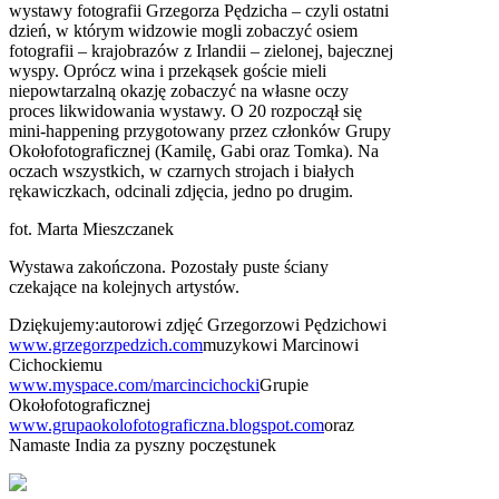
wystawy fotografii Grzegorza Pędzicha – czyli ostatni
dzień, w którym widzowie mogli zobaczyć osiem
fotografii – krajobrazów z Irlandii – zielonej, bajecznej
wyspy. Oprócz wina i przekąsek goście mieli
niepowtarzalną okazję zobaczyć na własne oczy
proces likwidowania wystawy. O 20 rozpoczął się
mini-happening przygotowany przez członków Grupy
Okołofotograficznej (Kamilę, Gabi oraz Tomka). Na
oczach wszystkich, w czarnych strojach i białych
rękawiczkach, odcinali zdjęcia, jedno po drugim.
fot. Marta Mieszczanek
Wystawa zakończona. Pozostały puste ściany
czekające na kolejnych artystów.
Dziękujemy:autorowi zdjęć Grzegorzowi Pędzichowi
www.grzegorzpedzich.com
muzykowi Marcinowi
Cichockiemu
www.myspace.com/marcincichocki
Grupie
Okołofotograficznej
www.grupaokolofotograficzna.blogspot.com
oraz
Namaste India za pyszny poczęstunek