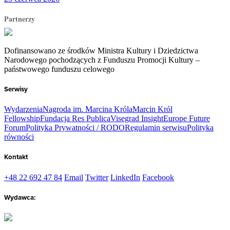
Partnerzy
Dofinansowano ze środków Ministra Kultury i Dziedzictwa
Narodowego pochodzących z Funduszu Promocji Kultury –
państwowego funduszu celowego
Serwisy
Wydarzenia
Nagroda im. Marcina Króla
Marcin Król
Fellowship
Fundacja Res Publica
Visegrad Insight
Europe Future
Forum
Polityka Prywatności / RODO
Regulamin serwisu
Polityka
równości
Kontakt
+48 22 692 47 84
Email
Twitter
LinkedIn
Facebook
Wydawca: