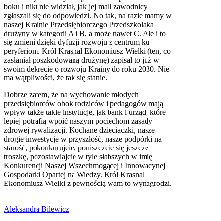
boku i nikt nie widział, jak jej mali zawodnicy
zgłaszali się do odpowiedzi. No tak, na razie mamy w
naszej Krainie Przedsiębiorczego Przedszkolaka
drużyny w kategorii A i B, a może nawet C. Ale i to
się zmieni dzięki dyfuzji rozwoju z centrum ku
peryferiom. Król Krasnal Ekonomiusz Wielki (ten, co
zasłaniał poszkodowaną drużynę) zapisał to już w
swoim dekrecie o rozwoju Krainy do roku 2030. Nie
ma wątpliwości, że tak się stanie.
Dobrze zatem, że na wychowanie młodych
przedsiębiorców obok rodziców i pedagogów mają
wpływ także takie instytucje, jak bank i urząd, które
lepiej potrafią wpoić naszym pociechom zasady
zdrowej rywalizacji. Kochane dzieciaczki, nasze
drogie inwestycje w przyszłość, nasze podpórki na
starość, pokonkurujcie, poniszczcie się jeszcze
troszkę, pozostawiajcie w tyle słabszych w imię
Konkurencji Naszej Wszechmogącej i Innowacynej
Gospodarki Opartej na Wiedzy. Król Krasnal
Ekonomiusz Wielki z pewnością wam to wynagrodzi.
Aleksandra Bilewicz