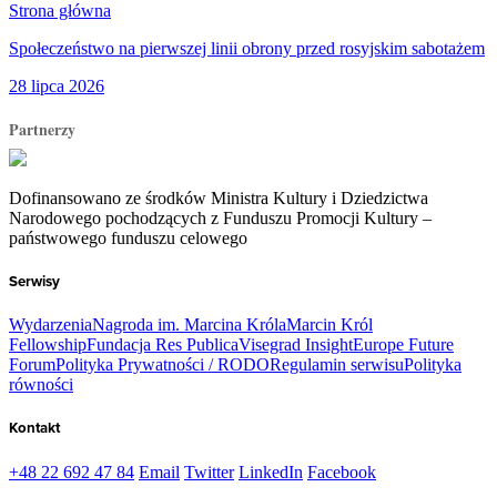
Strona główna
Społeczeństwo na pierwszej linii obrony przed rosyjskim sabotażem
28 lipca 2026
Partnerzy
Dofinansowano ze środków Ministra Kultury i Dziedzictwa
Narodowego pochodzących z Funduszu Promocji Kultury –
państwowego funduszu celowego
Serwisy
Wydarzenia
Nagroda im. Marcina Króla
Marcin Król
Fellowship
Fundacja Res Publica
Visegrad Insight
Europe Future
Forum
Polityka Prywatności / RODO
Regulamin serwisu
Polityka
równości
Kontakt
+48 22 692 47 84
Email
Twitter
LinkedIn
Facebook