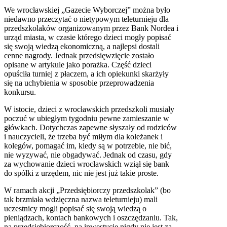
We wrocławskiej „Gazecie Wyborczej” można było
niedawno przeczytać o nietypowym teleturnieju dla
przedszkolaków organizowanym przez Bank Nordea i
urząd miasta, w czasie którego dzieci mogły popisać
się swoją wiedzą ekonomiczną, a najlepsi dostali
cenne nagrody. Jednak przedsięwzięcie zostało
opisane w artykule jako porażka. Część dzieci
opuściła turniej z płaczem, a ich opiekunki skarżyły
się na uchybienia w sposobie przeprowadzenia
konkursu.
W istocie, dzieci z wrocławskich przedszkoli musiały
poczuć w ubiegłym tygodniu pewne zamieszanie w
główkach. Dotychczas zapewne słyszały od rodziców
i nauczycieli, że trzeba być miłym dla koleżanek i
kolegów, pomagać im, kiedy są w potrzebie, nie bić,
nie wyzywać, nie obgadywać. Jednak od czasu, gdy
za wychowanie dzieci wrocławskich wziął się bank
do spółki z urzędem, nic nie jest już takie proste.
W ramach akcji „Przedsiębiorczy przedszkolak” (bo
tak brzmiała wdzięczna nazwa teleturnieju) mali
uczestnicy mogli popisać się swoją wiedzą o
pieniądzach, kontach bankowych i oszczędzaniu. Tak,
na przedsiębiorczość, na inwestycje nigdy nie jest za