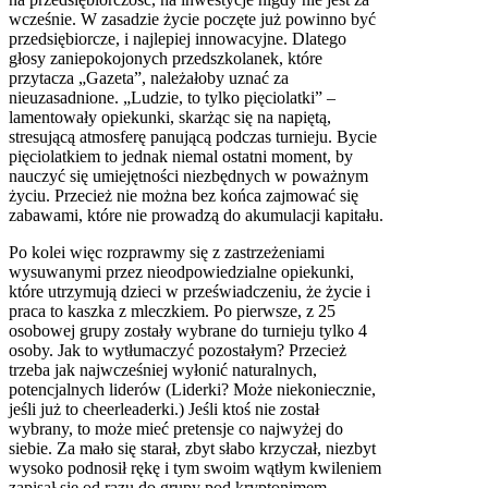
wcześnie. W zasadzie życie poczęte już powinno być
przedsiębiorcze, i najlepiej innowacyjne. Dlatego
głosy zaniepokojonych przedszkolanek, które
przytacza „Gazeta”, należałoby uznać za
nieuzasadnione. „Ludzie, to tylko pięciolatki” –
lamentowały opiekunki, skarżąc się na napiętą,
stresującą atmosferę panującą podczas turnieju. Bycie
pięciolatkiem to jednak niemal ostatni moment, by
nauczyć się umiejętności niezbędnych w poważnym
życiu. Przecież nie można bez końca zajmować się
zabawami, które nie prowadzą do akumulacji kapitału.
Po kolei więc rozprawmy się z zastrzeżeniami
wysuwanymi przez nieodpowiedzialne opiekunki,
które utrzymują dzieci w przeświadczeniu, że życie i
praca to kaszka z mleczkiem. Po pierwsze, z 25
osobowej grupy zostały wybrane do turnieju tylko 4
osoby. Jak to wytłumaczyć pozostałym? Przecież
trzeba jak najwcześniej wyłonić naturalnych,
potencjalnych liderów (Liderki? Może niekoniecznie,
jeśli już to cheerleaderki.) Jeśli ktoś nie został
wybrany, to może mieć pretensje co najwyżej do
siebie. Za mało się starał, zbyt słabo krzyczał, niezbyt
wysoko podnosił rękę i tym swoim wątłym kwileniem
zapisał się od razu do grupy pod kryptonimem