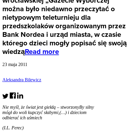
wrocławskiej „Gazecie Wyborczej”
można było niedawno przeczytać o
nietypowym teleturnieju dla
przedszkolaków organizowanym przez
Bank Nordea i urząd miasta, w czasie
którego dzieci mogły popisać się swoją
wiedzą
Read more
23 maja 2011
Aleksandra Bilewicz
Nie myśl, że świat jest giełdą – stworzony
By silny
mógł do woli kupczyć słabymi,
(…) i dzieciom
odbierać ich uśmiech
(I.L. Perec)