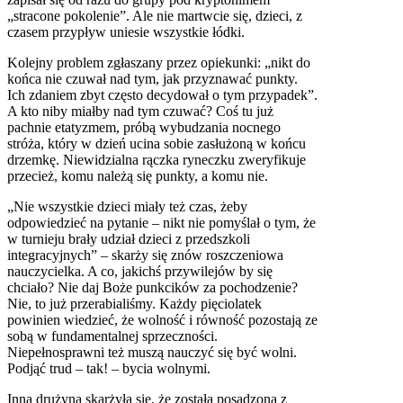
„stracone pokolenie”. Ale nie martwcie się, dzieci, z
czasem przypływ uniesie wszystkie łódki.
Kolejny problem zgłaszany przez opiekunki: „nikt do
końca nie czuwał nad tym, jak przyznawać punkty.
Ich zdaniem zbyt często decydował o tym przypadek”.
A kto niby miałby nad tym czuwać? Coś tu już
pachnie etatyzmem, próbą wybudzania nocnego
stróża, który w dzień ucina sobie zasłużoną w końcu
drzemkę. Niewidzialna rączka ryneczku zweryfikuje
przecież, komu należą się punkty, a komu nie.
„Nie wszystkie dzieci miały też czas, żeby
odpowiedzieć na pytanie – nikt nie pomyślał o tym, że
w turnieju brały udział dzieci z przedszkoli
integracyjnych” – skarży się znów roszczeniowa
nauczycielka. A co, jakichś przywilejów by się
chciało? Nie daj Boże punkcików za pochodzenie?
Nie, to już przerabialiśmy. Każdy pięciolatek
powinien wiedzieć, że wolność i równość pozostają ze
sobą w fundamentalnej sprzeczności.
Niepełnosprawni też muszą nauczyć się być wolni.
Podjąć trud – tak! – bycia wolnymi.
Inna drużyna skarżyła się, że została posadzona z