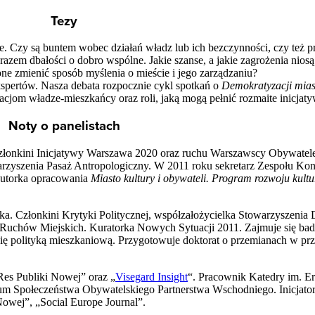
Tezy
ie. Czy są buntem wobec działań władz lub ich bezczynności, czy też p
yrazem dbałości o dobro wspólne. Jakie szanse, a jakie zagrożenia niosą
e zmienić sposób myślenia o mieście i jego zarządzaniu?
spertów. Nasza debata rozpocznie cykl spotkań o
Demokratyzacji mias
cjom władze-mieszkańcy oraz roli, jaką mogą pełnić rozmaite inicjat
Noty o panelistach
 członkini Inicjatywy Warszawa 2020 oraz ruchu Warszawscy Obywatele
rzyszenia Pasaż Antropologiczny. W 2011 roku sekretarz Zespołu Kon
autorka opracowania
Miasto kultury i obywateli. Program rozwoju kult
afka. Członkini Krytyki Politycznej, współzałożycielka Stowarzyszenia
Ruchów Miejskich. Kuratorka Nowych Sytuacji 2011. Zajmuje się b
ię polityką mieszkaniową. Przygotowuje doktorat o przemianach w prze
„Res Publiki Nowej” oraz „
Visegard Insight
“. Pracownik Katedry im. 
um Społeczeństwa Obywatelskiego Partnerstwa Wschodniego. Inicjat
Nowej”, „Social Europe Journal”.