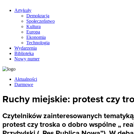
Artykuły
Demokracja
Społeczeństwo
Kultura
Europa
Ekonomia
Technologia
Wydarzenia
Biblioteka
Nowy numer
Aktualności
Darmowe
Ruchy miejskie: protest czy t
Czytelników zainteresowanych tematyką 
protest czy troska o dobro wspólne „ r
Przybylski („Res Publica Nowa”). W deb