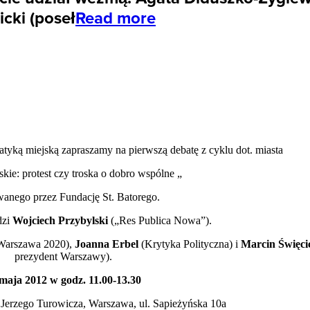
icki (poseł
Read more
tyką miejską zapraszamy na pierwszą debatę z cyklu dot. miasta
kie: protest czy troska o dobro wspólne „
wanego przez Fundację St. Batorego.
dzi
Wojciech Przybylski
(„Res Publica Nowa”).
 Warszawa 2020),
Joanna Erbel
(Krytyka Polityczna) i
Marcin Święci
prezydent Warszawy).
maja 2012 w godz. 11.00-13.30
. Jerzego Turowicza, Warszawa, ul. Sapieżyńska 10a