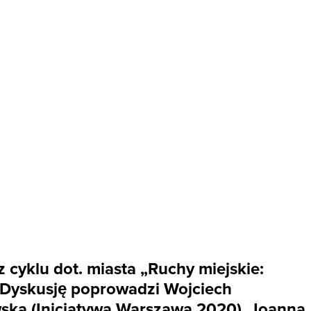
cyklu dot. miasta „Ruchy miejskie:
. Dyskusję poprowadzi Wojciech
wska (Inicjatywa Warszawa 2020), Joanna