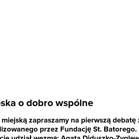
roska o dobro wspólne
miejską zapraszamy na pierwszą debatę z 
ealizowanego przez Fundację St. Batorego
acie udział wezmą: Agata Diduszko-Zygle