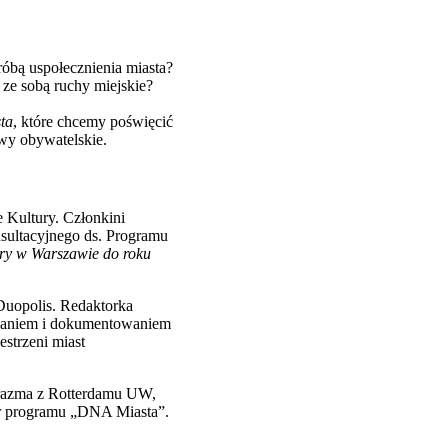
róbą uspołecznienia miasta?
 ze sobą ruchy miejskie?
ta
, które chcemy poświęcić
ywy obywatelskie.
 Kultury. Członkini
sultacyjnego ds. Programu
ury w Warszawie do roku
 Duopolis. Redaktorka
adaniem i dokumentowaniem
strzeni miast
Erazma z Rotterdamu UW,
or programu „DNA Miasta”.