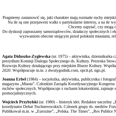
Pragniemy zastanowić się, jaki charakter mają rozmaite ruchy miejsk
Na ile są one przejawem walki o partykularne interesy, a na ile w
Chcemy zapytać, czy mogą on
Do dyskusji zapraszamy samorządowców, działaczy społecznych i ek
wyzwaniom obecnie stojącym przed polskimi miastami, rela
Agata Diduszko-Zyglewska
(ur. 1975) – aktywistka, dziennikarka
prezydium Komisji Dialogu Społecznego ds. Kultury. Prezeska Stowa
Rozwoju Kultury działającego przy miejskim Biurze Kultury. Współ
2020.
Współpracuje m.in. z dwutygodnik.com, opcit.pl, ngo.pl.
Joanna Erbel
(1984) – socjolożka, aktywistka, publicystka i fotogr
magazynu „Miasta”. Członkini Zarządu Koordynacyjnego Kongresu 
ruchów społecznych. Współpracuje z ruchami lokatorskimi, zajmuje s
postsocjalistycznych.
Wojciech Przybylski
(ur. 1980) – historyk idei. Redaktor naczelny 
koordynator Debat Tischnerowskich. Członek grupy ds. mediów For
Publikował m.in. w „Eurozine”, „Polska. The Times”, „Res Publice 