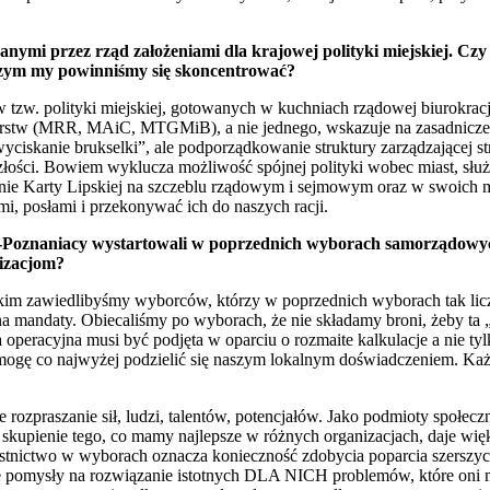
nymi przez rząd założeniami dla krajowej polityki miejskiej. Cz
a czym my powinniśmy się skoncentrować?
 tzw. polityki miejskiej, gotowanych w kuchniach rządowej biurokracji.
isterstw (MRR, MAiC, MTGMiB), a nie jednego, wskazuje na zasadnicze
ciskanie brukselki”, ale podporządkowanie struktury zarządzającej st
szłości. Bowiem wyklucza możliwość spójnej polityki wobec miast, słu
 Karty Lipskiej na szczeblu rządowym i sejmowym oraz w swoich mias
i, posłami i przekonywać ich do naszych racji.
y-Poznaniacy wystartowali w poprzednich wyborach samorządowych
nizacjom?
tkim zawiedlibyśmy wyborców, którzy w poprzednich wyborach tak licz
ę na mandaty. Obiecaliśmy po wyborach, że nie składamy broni, żeby t
peracyjna musi być podjęta w oparciu o rozmaite kalkulacje a nie tyl
ogę co najwyżej podzielić się naszym lokalnym doświadczeniem. Każde 
ie rozpraszanie sił, ludzi, talentów, potencjałów. Jako podmioty społe
o skupienie tego, co mamy najlepsze w różnych organizacjach, daje więk
estnictwo w wyborach oznacza konieczność zdobycia poparcia szerszyc
e pomysły na rozwiązanie istotnych DLA NICH problemów, które oni ma