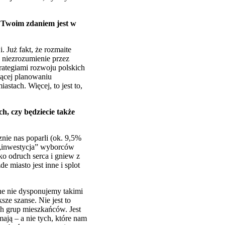
y Twoim zdaniem jest w
 Już fakt, że rozmaite
 niezrozumienie przez
rategiami rozwoju polskich
żącej planowaniu
tach. Więcej, to jest to,
, czy będziecie także
nie nas poparli (ok. 9,5%
a „inwestycja” wyborców
ko odruch serca i gniew z
miasto jest inne i splot
czne nie dysponujemy takimi
sze szanse. Nie jest to
h grup mieszkańców. Jest
ją – a nie tych, które nam