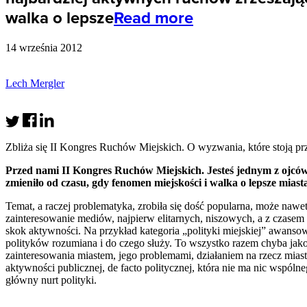
walka o lepsze
Read more
14 września 2012
Lech Mergler
Zbliża się II Kongres Ruchów Miejskich. O wyzwania, które stoją prz
Przed nami II Kongres Ruchów Miejskich. Jesteś jednym z ojców-
zmieniło od czasu, gdy fenomen miejskości i walka o lepsze miast
Temat, a raczej problematyka, zrobiła się dość popularna, może na
zainteresowanie mediów, najpierw elitarnych, niszowych, a z czasem
skok aktywności. Na przykład kategoria „polityki miejskiej” awansowała
polityków rozumiana i do czego służy. To wszystko razem chyba jakoś
zainteresowania miastem, jego problemami, działaniem na rzecz miasta
aktywności publicznej, de facto politycznej, która nie ma nic wspól
główny nurt polityki.