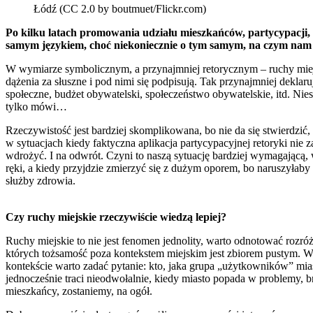
Łódź (CC 2.0 by boutmuet/Flickr.com)
Po kilku latach promowania udziału mieszkańców, partycypacji, 
samym językiem, choć niekoniecznie o tym samym, na czym nam z
W wymiarze symbolicznym, a przynajmniej retorycznym – ruchy miejsk
dążenia za słuszne i pod nimi się podpisują. Tak przynajmniej deklar
społeczne, budżet obywatelski, społeczeństwo obywatelskie, itd. Niest
tylko mówi…
Rzeczywistość jest bardziej skomplikowana, bo nie da się stwierdzić
w sytuacjach kiedy faktyczna aplikacja partycypacyjnej retoryki nie z
wdrożyć. I na odwrót. Czyni to naszą sytuację bardziej wymagającą, w
ręki, a kiedy przyjdzie zmierzyć się z dużym oporem, bo naruszyłaby
służby zdrowia.
Czy ruchy miejskie rzeczywiście wiedzą lepiej?
Ruchy miejskie to nie jest fenomen jednolity, warto odnotować rozróż
których tożsamość poza kontekstem miejskim jest zbiorem pustym. W r
kontekście warto zadać pytanie: kto, jaka grupa „użytkowników” mia
jednocześnie traci nieodwołalnie, kiedy miasto popada w problemy, b
mieszkańcy, zostaniemy, na ogół.