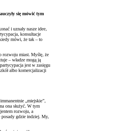
nauczyły się mówić tym
onać i uznały nasze idee,
tycypacja, konsultacje
kiedy mówi, że tak – to
o rozwoju miast. Myślę, że
sztuje – władze mogą ją
partycypacja jest w zasięgu
zkół albo komercjalizacji
e immanentnie „miejskie”,
 ma ona służyć. W tym
cjentem rozwoju, a
 posady gdzie indziej. My,