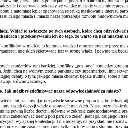
entowane, przynajmniej potencjalnie, przez rozmaite ruchy miejskie, 
adczenie i obserwacja pokazały, że władze miejskie wcale nie reprezentu
sponują natomiast lepiej opanowaną retoryką maskowania interesu part
eresu całego miasta („miasto nasze potrzebuje rozwoju budownictwa m
adz. Widać to zwłaszcza po tych osobach, które chcą odzyskiwać
kańcach i przekonywaniu ich do tego, że warto się nad miastem z
nfliktów w mieście to kierunek władza i reprezentowany przez nią w
rganizacji miejskich skierowane jest w stronę władz. I pewnie tak będz
znych standardów tym bardziej, konflikty „poziome” pomiędzy grupa
a. Jedni chcą na wolnym terenie parkingu czy supermarketu, inni skwer
głej debaty o tym, jakiego miasta chcemy, będzie trudniej sobie z nim
 rozwoju zrównoważonego.
to. Jak mógłbyś zdefiniować naszą odpowiedzialność za miasto?
dpowiedzialni, zachowując oczywiście stosowne proporcje – bo jednak n
 inny kształt decyzji władz o sprawach miejskich. Nasze poznańskie doś
mi na pewną liczbę decyzji, głównie w zakresie zagospodarowania prze
rowi zabetonować terenu pod park lub zieleń, jednego, drugiego i trzec
ozycjach wyłącznej kontestacji. I nie możemy, na przykład, nie rozma
eren pozostanie zaśmieconym nieużytkiem, to w jakimś stopniu, przy nas