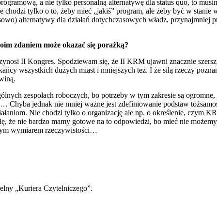
 programową, a nie tylko personalną alternatywę dla status quo, to mu
chodzi tylko o to, żeby mieć „jakiś” program, ale żeby być w stanie 
nansowo) alternatywy dla działań dotychczasowych władz, przynajmniej
woim zdaniem może okazać się porażką?
przynosi II Kongres. Spodziewam się, że II KRM ujawni znacznie szersz
zkańcy wszystkich dużych miast i mniejszych też. I że siłą rzeczy pozn
winą.
ych zespołach roboczych, bo potrzeby w tym zakresie są ogromne, i 
amtym… Chyba jednak nie mniej ważne jest zdefiniowanie podstaw tożsam
ziałaniom. Nie chodzi tylko o organizację ale np. o określenie, czym 
yślę, że nie bardzo mamy gotowe na to odpowiedzi, bo mieć nie możemy
alnym wymiarem rzeczywistości…
elny „Kuriera Czytelniczego”.