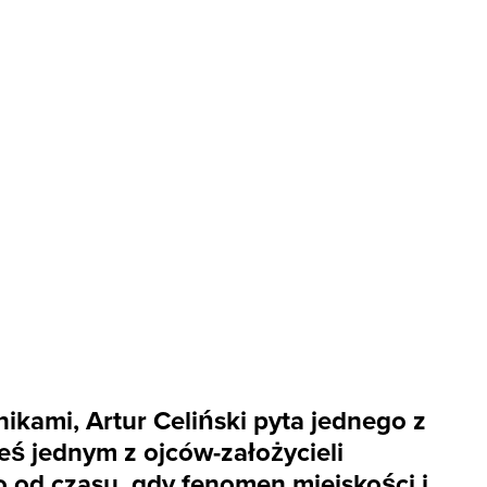
nikami, Artur Celiński pyta jednego z
eś jednym z ojców-założycieli
o od czasu, gdy fenomen miejskości i