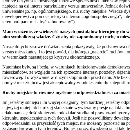
Dobrze oczywiście dostrzegać możliwe sprzeczności interesów reprez
napięcia na osi interes partykularny versus uniwersalny. Jednak doświ
uniwersalnego, np. ogólnomiejskiego, niż ruchy miejskie. Władze dy
deweloperów) za pomocą retoryki interesu „ogólnospołecznego”, int
teren pod park musi być zabudowany”).
Mam wrażenie, że większość naszych postulatów kierujemy do wł
nim symboliczną władzę. Czy aby nie zapominamy trochę o miesz
Nasze dotychczasowe doświadczenia pokazywały, że podstawowa oś ko
versus mieszkańcy. I to jest powód, dla którego „natarcie” ruchów i o
w warunkach narastającego kryzysu ekonomicznego.
Natomiast były, są i będą, w warunkach funkcjonowania demokratyc
mieszkańców, ze względu na ich sprzeczne interesy, potrzeby, dążeni
rowerowej. To wyzwanie w dużym stopniu stoi przed nami. Ale bez cią
pomysł mieszkańców jest akceptowalny w odniesieniu do kategorii
Ruchy miejskie to również myślenie o odpowiedzialności za mias
Im jesteśmy silniejsi i im więcej osiągamy, tym bardziej jesteśmy o
najwyżej mniej lub bardziej skutecznie wywieramy presję na taki albo
udało nam się dość skutecznie oddziałać środkami prawno-polityczny
kierunku uspołecznienia tych decyzji. Jeśli nie pozwoliliśmy dewelope
odpowiedzialni za przyszłość tych miejsc, nie możemy pozostać na p
zagospodarowaniu tych terenów. Bo jeśli przez dwadzieścia lat taki t