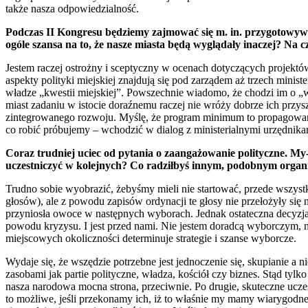
także nasza odpowiedzialność.
Podczas II Kongresu będziemy zajmować się m. in. przygotowywa
ogóle szansa na to, że nasze miasta będą wyglądały inaczej? N
Jestem raczej ostrożny i sceptyczny w ocenach dotyczących projektów
aspekty polityki miejskiej znajdują się pod zarządem aż trzech min
władze „kwestii miejskiej”. Powszechnie wiadomo, że chodzi im o „wy
miast zadaniu w istocie doraźnemu raczej nie wróży dobrze ich przy
zintegrowanego rozwoju. Myślę, że program minimum to propagowanie
co robić próbujemy – wchodzić w dialog z ministerialnymi urzędnikam
Coraz trudniej uciec od pytania o zaangażowanie polityczne. M
uczestniczyć w kolejnych? Co radziłbyś innym, podobnym orga
Trudno sobie wyobrazić, żebyśmy mieli nie startować, przede wszys
głosów), ale z powodu zapisów ordynacji te głosy nie przełożyły si
przyniosła owoce w następnych wyborach. Jednak ostateczna decyzja o
powodu kryzysu. I jest przed nami. Nie jestem doradcą wyborczym, m
miejscowych okoliczności determinuje strategie i szanse wyborcze.
Wydaje się, że wszędzie potrzebne jest jednoczenie się, skupianie a n
zasobami jak partie polityczne, władza, kościół czy biznes. Stąd tylk
nasza narodowa mocna strona, przeciwnie. Po drugie, skuteczne ucz
to możliwe, jeśli przekonamy ich, iż to właśnie my mamy wiarygodn