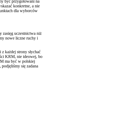
simy być przygotowani na
wskazać konkretne, a nie
 punktach dla wyborców
y zasięg uczestnictwa niż
amy nowe liczne ruchy i
z każdej strony słychać
ości KRM, nie ideowej, bo
KRM ma być w polskiej
, podjęliśmy się zadana