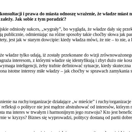
konsultacji i prawa do miasta odnoszę wrażenie, że władze miast 
ależy. Jak sobie z tym poradzić?
ie odniosły sukces, „wygrały”, bo wygląda, że władze dały się przek
ują publicznie, odmieniając na różne sposoby takie choćby słowa jak par
ety, jest jak w starym dowcipie: kiedy władza mówi, że nie – to nie, a 
, że władze tylko udają, iż zostały przekonane do wizji zrównoważoneg
agraża interesom, z którymi władze się identyfikują i zbyt dużo nie ko
ymaga inteligencji, żeby trafnie definiować sytuacje, kiedy skuteczna 
 ona istotne interesy miłe władzy – jak choćby w sprawach zamykania s
nienie na ruchy/organizacje działające „w mieście” i ruchy/organizacj
efleksji o polityce nie jest mądrze abstrahować od interesów, którym
sta ma interes w trwałym i harmonijnym jego rozwoju? Kto jest benefi
rnie w kryzys? Biznes się wyprowadzi, politycy dostaną od partii dobre