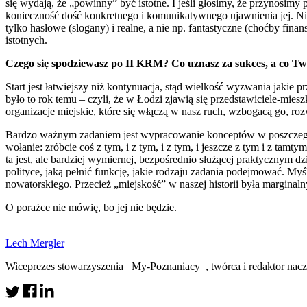
się wydają, że „powinny” być istotne. I jeśli głosimy, że przynosimy
konieczność dość konkretnego i komunikatywnego ujawnienia jej. Nie 
tylko hasłowe (slogany) i realne, a nie np. fantastyczne (choćby fi
istotnych.
Czego się spodziewasz po II KRM? Co uznasz za sukces, a co T
Start jest łatwiejszy niż kontynuacja, stąd wielkość wyzwania jakie 
było to rok temu – czyli, że w Łodzi zjawią się przedstawiciele-mies
organizacje miejskie, które się włączą w nasz ruch, wzbogacą go, roz
Bardzo ważnym zadaniem jest wypracowanie konceptów w poszczególn
wołanie: zróbcie coś z tym, i z tym, i z tym, i jeszcze z tym i z t
ta jest, ale bardziej wymiernej, bezpośrednio służącej praktycznym d
polityce, jaką pełnić funkcję, jakie rodzaju zadania podejmować. M
nowatorskiego. Przecież „miejskość” w naszej historii była margin
O porażce nie mówię, bo jej nie będzie.
Lech Mergler
Wiceprezes stowarzyszenia _My-Poznaniacy_, twórca i redaktor nacz