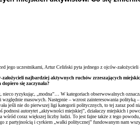
ed jego uczestnikami, Artur Celiński pyta jednego z ojców-założycieli
założycieli najbardziej aktywnych ruchów zrzeszających miejskic
a dopiero się zaczynała?
wet, nieco ryzykując, „modna”… W kategoriach obserwowalnych oznacz
 i względnie masowych. Następnie – wzrost zainteresowania polityką –
 jeśli nie do pierwszej ligi kategorii politycznych, to tej zaraz pod nią
 podnosi autorytet „aktywności miejskiej”, działaczy miejskich i pow
 wśród coraz większej liczby ludzi. To jest fajne także z tego powodu
nego z partyjnością i cyrkiem „walki politycznej” fundowanym nam wszy