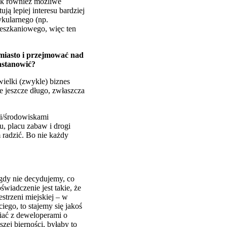
jak również możliwe
ją lepiej interesu bardziej
ykularnego (np.
ieszkaniowego, więc ten
 miasto i przejmować nad
astanowić?
ielki (zwykle) biznes
ie jeszcze długo, zwłaszcza
mi/środowiskami
u, placu zabaw i drogi
 radzić. Bo nie każdy
igdy nie decydujemy, co
wiadczenie jest takie, że
strzeni miejskiej – w
iego, to stajemy się jakoś
wiać z deweloperami o
zej bierności, byłaby to