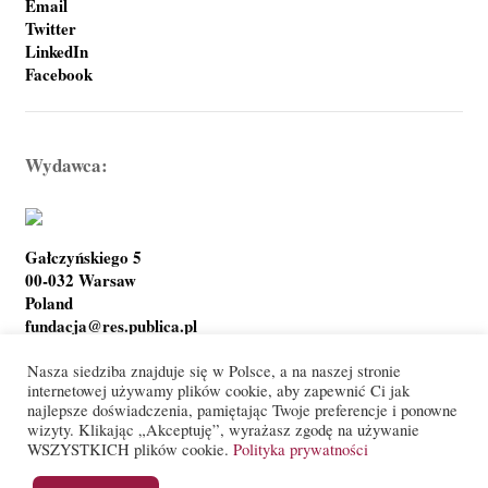
Email
Twitter
LinkedIn
Facebook
Wydawca:
Gałczyńskiego 5
00-032 Warsaw
Poland
fundacja@res.publica.pl
Nasza siedziba znajduje się w Polsce, a na naszej stronie
internetowej używamy plików cookie, aby zapewnić Ci jak
najlepsze doświadczenia, pamiętając Twoje preferencje i ponowne
Polityka prywatności
Warunki korzystania
wizyty. Klikając „Akceptuję”, wyrażasz zgodę na używanie
WSZYSTKICH plików cookie.
Polityka prywatności
© Res Publica Foundation