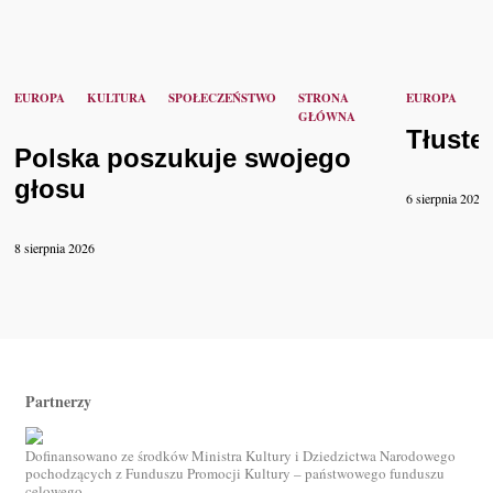
EUROPA
KULTURA
SPOŁECZEŃSTWO
STRONA
EUROPA
P
GŁÓWNA
Tłuste
Polska poszukuje swojego
głosu
6 sierpnia 2026
8 sierpnia 2026
Partnerzy
Dofinansowano ze środków Ministra Kultury i Dziedzictwa Narodowego
pochodzących z Funduszu Promocji Kultury – państwowego funduszu
celowego