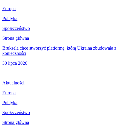
Europa
Polityka
Społeczeństwo
Strona główna
Bruksela chce stworzyć platformę, którą Ukraina zbudowała z
konieczności
30 lipca 2026
Aktualności
Europa
Polityka
Społeczeństwo
Strona główna