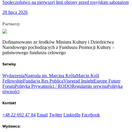
Społeczeństwo na pierwszej linii obrony przed rosyjskim sabotażem
28 lipca 2026
Partnerzy
Dofinansowano ze środków Ministra Kultury i Dziedzictwa
Narodowego pochodzących z Funduszu Promocji Kultury –
państwowego funduszu celowego
Serwisy
Wydarzenia
Nagroda im. Marcina Króla
Marcin Król
Fellowship
Fundacja Res Publica
Visegrad Insight
Europe Future
Forum
Polityka Prywatności / RODO
Regulamin serwisu
Polityka
równości
Kontakt
+48 22 692 47 84
Email
Twitter
LinkedIn
Facebook
Wydawca: