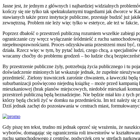
Jasne jest, że jednym z głównych i najbardziej widzialnych problem
kończy się nie tylko tak spektakularnymi tragediami jak dworce w K
stawianych także przez instytucje publiczne, przestaje budzić już jak
zewnętrzną. Problem nie leży więc tylko w estetyce, ale też w fakcie, 
Poprzez dbałość o przestrzeń publiczną rozumiem wszelkie zabiegi po
ograniczanie czy wręcz wyłączanie śródmieść z ruchu samochodowego,
niepełnosprawnościami. Proces odzyskiwania przestrzeni musi być, r
działa. Rzecz więc w tym, by pytać ludzi, czego chcą, a specjalistów
wracamy choćby do problemu grodzeń – bo ludzie chcą bezpieczeństw
By przestrzenie publiczne żyły, potrzebują życia publicznego i tu 
doświadczenie minionych lat wskazuje jednak, że zupełnie nieużywa
przedmieść. Zielony trawniczek zarośnie chwastem, a ławeczki będą 
suburbanizacji poświęcono niejedną książkę – może przed kampanią ka
mieszkaniowej (brak planów miejscowych, niedobór mieszkań komunal
przestrzeń publiczną będą beznadziejne. Nie będzie miał kto z tych pr
którzy będą chcieli żyć w domku na przedmieściu. Im też należy się zr
Dziś jednak zachęt do pozostawania w centrach miast, formułowanyc
Gdy piszę ten tekst, trudno mi jednak oprzeć się wrażeniu, że naszk
wyborów, domagając się ograniczenia roli inwestorów w kształtow
ruchu samochodowego z centrów, podwyżek cen w strefach parkowani