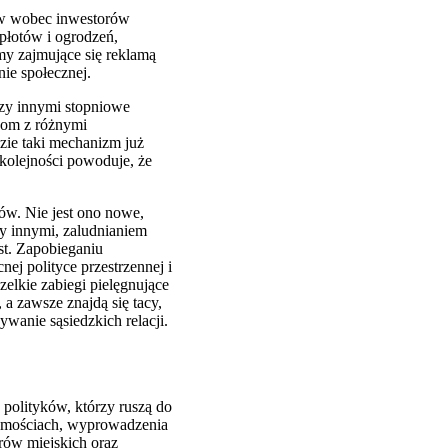
ców wobec inwestorów
płotów i ogrodzeń,
rmy zajmujące się reklamą
nie społecznej.
ędzy innymi stopniowe
obom z różnymi
zie taki mechanizm już
 kolejności powoduje, że
ów. Nie jest ono nowe,
y innymi, zaludnianiem
st. Zapobieganiu
ej polityce przestrzennej i
elkie zabiegi pielęgnujące
 a zawsze znajdą się tacy,
ywanie sąsiedzkich relacji.
 polityków, którzy ruszą do
homościach, wyprowadzenia
rów miejskich oraz