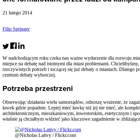
21 lutego 2014
Filip Springer
W nadchodzącym roku czeka nas ważne wydarzenie dla rozwoju miast
miejsce na debatę nad istotnymi dla miast problemami. Chcielibyśmy
rzeczywistych potrzeb i toczącej się już debaty o miastach. Dlatego
centrum debaty wyborczej.
Potrzeba przestrzeni
Obserwując działania wielu samorządów, odnoszę wrażenie, że zagad
ławek gdzie popadnie. Lepiej mieć ławkę niż jej nie mieć, ale komp
architektonicznym, mieszkaniowym, inwestorskim, estetycznym i społ
właśnie ją chciałbym widzieć jako kluczowe zagadnienie w zbliżając
@Nicholas Lativy / Flickr.com