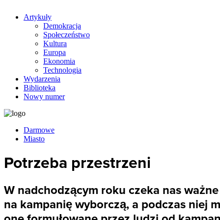
Artykuły
Demokracja
Społeczeństwo
Kultura
Europa
Ekonomia
Technologia
Wydarzenia
Biblioteka
Nowy numer
Darmowe
Miasto
Potrzeba przestrzeni
W nadchodzącym roku czeka nas ważne w
na kampanię wyborczą, a podczas niej mi
one formułowane przez ludzi od kampanij