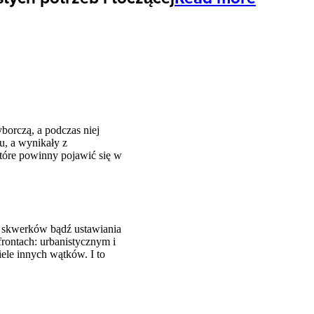
orczą, a podczas niej
u, a wynikały z
które powinny pojawić się w
a skwerków bądź ustawiania
rontach: urbanistycznym i
ele innych wątków. I to