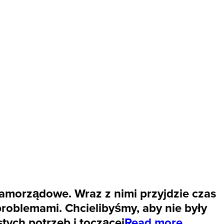
morządowe. Wraz z nimi przyjdzie czas
problemami. Chcielibyśmy, aby nie były
tych potrzeb i toczącej
Read more