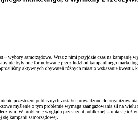
 – wybory samorządowe. Wraz z nimi przyjdzie czas na kampanię wyb
, aby nie były one formułowane przez ludzi od kampanijnego marketing
 poprosiliśmy aktywnych obywateli różnych miast o wskazanie kwestii, 
nienie przestrzeni publicznych zostało sprowadzone do organizowani
leksowe myślenie o tym problemie wymaga zaangażowania sił na wielu f
ecznym. W problemie wyglądu przestrzeni publicznej skupia się też wi
ej się kampanii samorządowej.