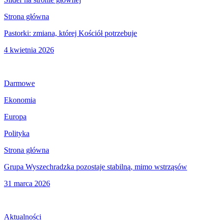
Strona główna
Pastorki: zmiana, której Kościół potrzebuje
4 kwietnia 2026
Darmowe
Ekonomia
Europa
Polityka
Strona główna
Grupa Wyszechradzka pozostaje stabilną, mimo wstrząsów
31 marca 2026
Aktualności