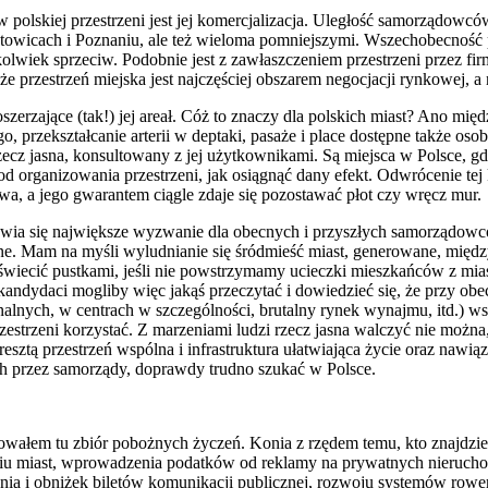
ów polskiej przestrzeni jest jej komercjalizacja. Uległość samorządow
atowicach i Poznaniu, ale też wieloma pomniejszymi. Wszechobecność 
ikolwiek sprzeciw. Podobnie jest z zawłaszczeniem przestrzeni przez fi
że przestrzeń miejska jest najczęściej obszarem negocjacji rynkowej, a 
szerzające (tak!) jej areał. Cóż to znaczy dla polskich miast? Ano mi
 przekształcanie arterii w deptaki, pasaże i place dostępne także os
zecz jasna, konsultowany z jej użytkownikami. Są miejsca w Polsce, gd
 od organizowania przestrzeni, jak osiągnąć dany efekt. Odwrócenie tej
a, a jego gwarantem ciągle zdaje się pozostawać płot czy wręcz mur.
pojawia się największe wyzwanie dla obecnych i przyszłych samorządowc
ne. Mam na myśli wyludnianie się śródmieść miast, generowane, międz
świecić pustkami, jeśli nie powstrzymamy ucieczki mieszkańców z mia
ndydaci mogliby więc jakąś przeczytać i dowiedzieć się, że przy obecn
nych, w centrach w szczególności, brutalny rynek wynajmu, itd.) wsz
zestrzeni korzystać. Z marzeniami ludzi rzecz jasna walczyć nie można,
esztą przestrzeń wspólna i infrastruktura ułatwiająca życie oraz nawiąz
h przez samorządy, doprawdy trudno szukać w Polsce.
icowałem tu zbiór pobożnych życzeń. Konia z rzędem temu, kto znajdzie
aniu miast, wprowadzenia podatków od reklamy na prywatnych nieruc
a i obniżek biletów komunikacji publicznej, rozwoju systemów rowe