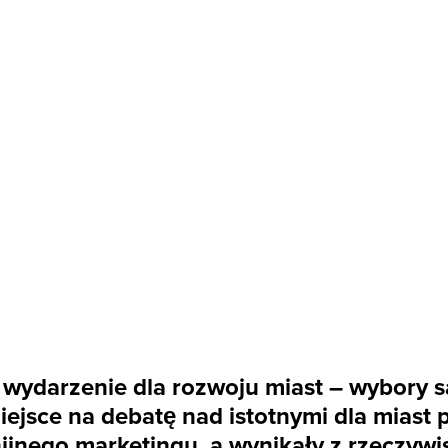
ydarzenie dla rozwoju miast – wybory sa
ejsce na debatę nad istotnymi dla miast 
nego marketingu, a wynikały z rzeczywis