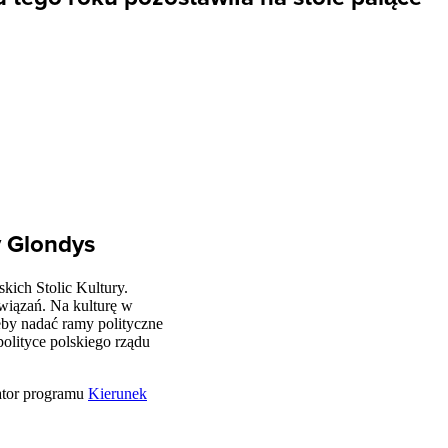
y Glondys
kich Stolic Kultury.
związań. Na kulturę w
eby nadać ramy polityczne
polityce polskiego rządu
tor programu
Kierunek