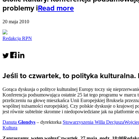
problemy i
Read more
20 maja 2010
Redakcja RPN
Jeśli to czwartek, to polityka kulturaln
Gorąca dyskusja o polityce kulturalnej Europy toczy się nieprzerwani
Konferencja podsumowująca ostatnie 25 lat tego programu w marcu te
przeliczeniu na głowę mieszkańca Unii Europejskiej Bruksela przezn
wspólnej tożsamości europejskiej. Czy polskie dyskusje o krajowej pol
jest równie subtelnie skromne i niedopowiedziane jak na platformie 
Danuta
Glondys
– dyrektorka
Stowarzyszenia Willa Decjusza
Wojcie
Kultura
Zapraszamy, wstęp wolny
Czwartek, 27 maja, godz. 18:00
Redak