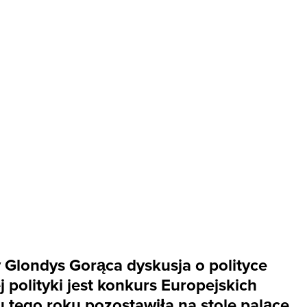
y Glondys Gorąca dyskusja o polityce
 polityki jest konkurs Europejskich
 tego roku pozostawiła na stole palące