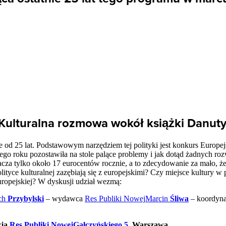
a. Kulturalna rozmowa wokół książki Danut
e od 25 lat. Podstawowym narzędziem tej polityki jest konkurs Europejs
go roku pozostawiła na stole palące problemy i jak dotąd żadnych ro
acza tylko około 17 eurocentów rocznie, a to zdecydowanie za mało, ż
ityce kulturalnej zazębiają się z europejskimi? Czy miejsce kultury w 
europejskiej? W dyskusji udział wezmą:
ch
Przybylski
– wydawca
Res Publiki Nowej
Marcin
Śliwa
– koordyna
cja
Res Publiki Nowej
Gałczyńskiego 5
, Warszawa