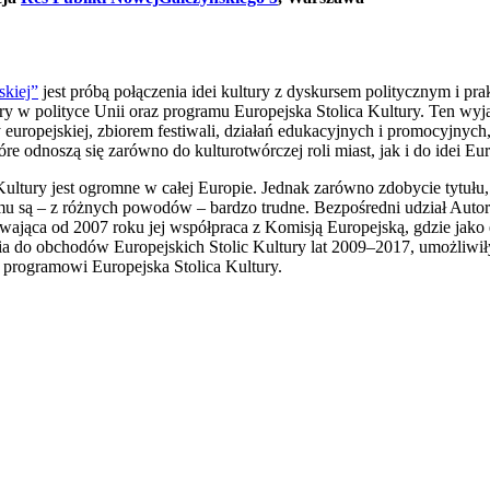
skiej”
jest próbą połączenia idei kultury z dyskursem politycznym i pra
ultury w polityce Unii oraz programu Europejska Stolica Kultury. Ten w
ry europejskiej, zbiorem festiwali, działań edukacyjnych i promocyjnyc
które odnoszą się zarówno do kulturotwórczej roli miast, jak i do idei E
ultury jest ogromne w całej Europie. Jednak zarówno zdobycie tytułu, 
 są – z różnych powodów – bardzo trudne. Bezpośredni udział Autor
rwająca od 2007 roku jej współpraca z Komisją Europejską, gdzie jako 
ia do obchodów Europejskich Stolic Kultury lat 2009–2017, umożliwił
 programowi Europejska Stolica Kultury.