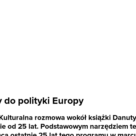
y do polityki Europy
a. Kulturalna rozmowa wokół książki Danut
ie od 25 lat. Podstawowym narzędziem tej
ca ostatnie 25 lat tego programu w marcu