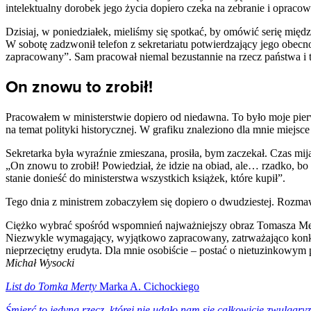
intelektualny dorobek jego życia dopiero czeka na zebranie i opracow
Dzisiaj, w poniedziałek, mieliśmy się spotkać, by omówić serię mi
W sobotę zadzwonił telefon z sekretariatu potwierdzający jego obecn
zapracowany”. Sam pracował niemal bezustannie na rzecz państwa i 
On znowu to zrobił!
Pracowałem w ministerstwie dopiero od niedawna. To było moje pie
na temat polityki historycznej. W grafiku znaleziono dla mnie miejsce
Sekretarka była wyraźnie zmieszana, prosiła, bym zaczekał. Czas mi
„On znowu to zrobił! Powiedział, że idzie na obiad, ale… rzadko, bo 
stanie donieść do ministerstwa wszystkich książek, które kupił”.
Tego dnia z ministrem zobaczyłem się dopiero o dwudziestej. Rozma
Ciężko wybrać spośród wspomnień najważniejszy obraz Tomasza Mert
Niezwykle wymagający, wyjątkowo zapracowany, zatrważająco konkretn
nieprzeciętny erudyta. Dla mnie osobiście – postać o nietuzinkowym
Michał Wysocki
List do Tomka Merty
Marka A. Cichockiego
Śmierć to jedyna rzecz, której nie udało nam się całkowicie zwulgar