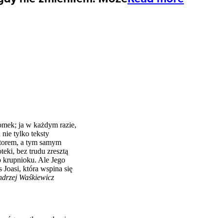
omek; ja w każdym razie,
nie tylko teksty
autorem, a tym samym
eki, bez trudu zresztą
o krupnioku. Ale Jego
 Joasi, która wspina się
drzej Waśkiewicz