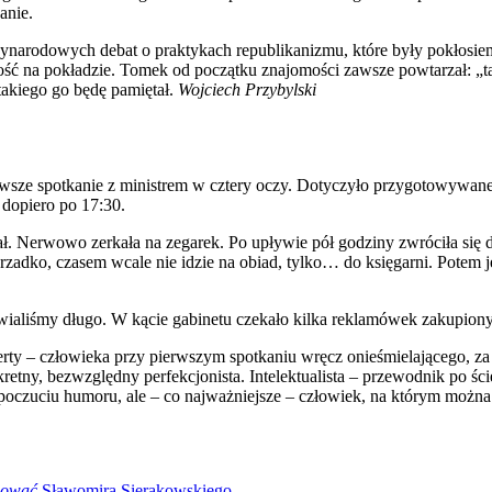
anie.
ędzynarodowych debat o praktykach republikanizmu, które były pokło
ość na pokładzie. Tomek od początku znajomości zawsze powtarzał: „ta
takiego go będę pamiętał.
Wojciech Przybylski
rwsze spotkanie z ministrem w cztery oczy. Dotyczyło przygotowywan
 dopiero po 17:30.
jał. Nerwowo zerkała na zegarek. Po upływie pół godziny zwróciła się
rzadko, czasem wcale nie idzie na obiad, tylko… do księgarni. Potem j
wialiśmy długo. W kącie gabinetu czekało kilka reklamówek zakupiony
y – człowieka przy pierwszym spotkaniu wręcz onieśmielającego, za
y, bezwzględny perfekcjonista. Intelektualista – przewodnik po ście
 poczuciu humoru, ale – co najważniejsze – człowiek, na którym można
yzować
Sławomira Sierakowskiego