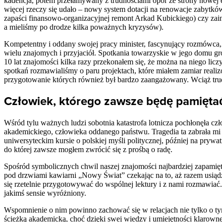
kadencja, potem przełamywany z trudnościami opór ze strony nowej e
więcej rzeczy się udało – nowy system dotacji na renowacje zabytkó
zapaści finansowo-organizacyjnej remont Arkad Kubickiego) czy zain
a mieliśmy po drodze kilka poważnych kryzysów).
Kompetentny i oddany swojej pracy minister, fascynujący rozmówca, 
wielu znajomych i przyjaciół. Spotkania towarzyskie w jego domu grom
10 lat znajomości kilka razy przekonałem się, że można na niego lic
spotkań rozmawialiśmy o paru projektach, które miałem zamiar reali
przygotowanie których również był bardzo zaangażowany. Wciąż trud
Człowiek, którego zawsze będę pamięta
Wśród tylu ważnych ludzi sobotnia katastrofa lotnicza pochłonęła cz
akademickiego, człowieka oddanego państwu. Tragedia ta zabrała mi
uniwersyteckim kursie o polskiej myśli politycznej, później na pryw
do której zawsze mogłem zwrócić się z prośbą o radę.
Spośród symbolicznych chwil naszej znajomości najbardziej zapamię
pod drzwiami kawiarni „Nowy Świat” czekając na to, aż razem usiądz
się rzetelnie przygotowywać do wspólnej lektury i z nami rozmawiać.
jakimś sensie wyróżniony.
Wspomnienie o nim powinno zachować się w relacjach nie tylko o tym
ścieżką akademicką, choć dzięki swej wiedzy i umiejętności klarow