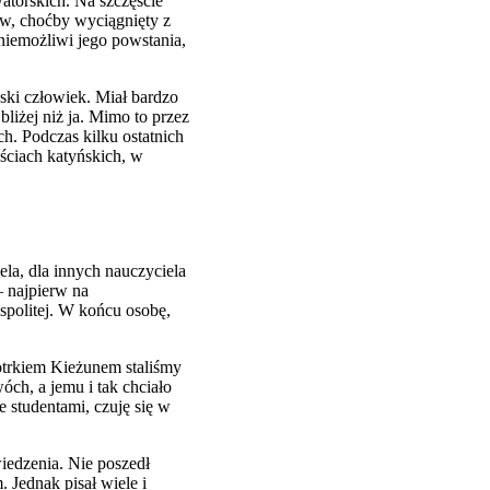
atorskich. Na szczęście
ów, choćby wyciągnięty z
niemożliwi jego powstania,
ski człowiek. Miał bardzo
liżej niż ja. Mimo to przez
h. Podczas kilku ostatnich
ściach katyńskich, w
ela, dla innych nauczyciela
– najpierw na
ospolitej. W końcu osobę,
otrkiem Kieżunem staliśmy
ch, a jemu i tak chciało
e studentami, czuję się w
iedzenia. Nie poszedł
Jednak pisał wiele i