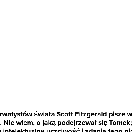
watystów świata Scott Fitzgerald pisze 
. Nie wiem, o jaką podejrzewał się Tomek;
intelektualną uczciwość i zdania tego n