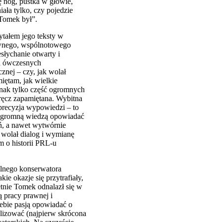
ę nóg, pustka w głowie,
ała tylko, czy pojedzie
 Tomek był”.
tałem jego teksty w
ywnego, wspólnotowego
słychanie otwarty i
ch ówczesnych
znej – czy, jak wolał
iętam, jak wielkie
ednak tylko część ogromnych
wręcz zapamiętana. Wybitna
 precyzja wypowiedzi – to
 i ogromną wiedzą opowiadać
ań, a nawet wytwórnie
 wolał dialog i wymianę
 o historii PRL-u
alnego konserwatora
e okazje się przytrafiały,
etnie Tomek odnalazł się w
 pracy prawnej i
iebie pasją opowiadać o
alizować (najpierw skrócona