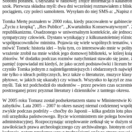
Sobotni poranek. Usłyszana w radiowej Trójce informacja o katastrof
szok. Pierwsza składna myśl: dwa dni wcześniej rozmawiałem z blisk
pociągiem, czy poleci samolotem. Wysyłam do niej SMS-a: „Napisz m
Tomka Mertę poznałem w 2000 roku, kiedy pracowałem w gabinecie m
„Życiu z kropką”, „Res Publice”, „Kwartalniku Konserwatywnym”. 
republikanizmu. Osadzonego w uniwersalnym kontekście, ale jednocześ
sympatyczny człowiek. Dystans wynikający z kilkunastoletniej różn
współpracowników ministra. Pojawia się wiele wspólnych tematów, wi
mówić Tomek: historia idei – była tym, co interesowało mnie w polit
wrażenie zrobił na mnie widok jego domowej biblioteki, w której ksią
zbiorów. W dodatku podczas rozmów natychmiast stawało się jasne, że
pamięć (opowiadał mi kiedyś, że jako uczeń podstawówki i liceum br
czyniło Tomka jednym z najinteligentniejszych i obdarzonych najwięk
nie tylko o ideach politycznych, lecz także o literaturze, muzyce k
płytowe, w jakich się ukazały) czy winach. Wszystko to łączył ze z
myśli. Tak też podchodził do studentów – przez pewien czas uczes
postrzeganej przez pryzmat literatury i dzienników z tamtego okresu.
W 2005 roku Tomasz został podsekretarzem stanu w Ministerstwie Ku
zabytków. Lata 2005 – 2007 to okres naszej niemal codziennej współp
zwykle podczas podróży – choćby do Japonii – kilka godzin lotu plus 
roli urzędnika państwowego. Bycie wiceministrem nie polega bowiem
administracyjnej. Rozpoczynając urzędowanie zetknął się w dużym sto
zawiłościach prawa archeologicznego czy archiwalnego. Istotnym cele