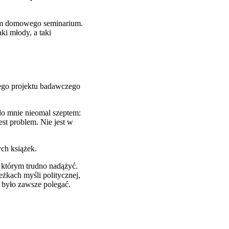
siem domowego seminarium.
ki młody, a taki
ego projektu badawczego
 do mnie nieomal szeptem:
est problem. Nie jest w
ch książek.
 którym trudno nadążyć.
żkach myśli politycznej,
 było zawsze polegać.