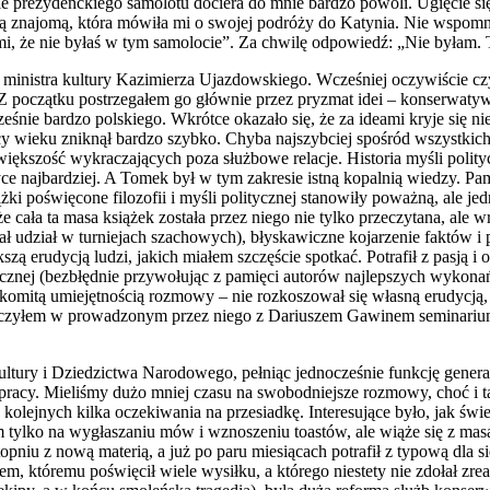
ie prezydenckiego samolotu dociera do mnie bardzo powoli. Ugięcie si
ą znajomą, która mówiła mi o swojej podróży do Katynia. Nie wspomni
i, że nie byłaś w tym samolocie”. Za chwilę odpowiedź: „Nie byłam.
inistra kultury Kazimierza Ujazdowskiego. Wcześniej oczywiście czy
Z początku postrzegałem go głównie przez pryzmat idei – konserwat
nie bardzo polskiego. Wkrótce okazało się, że za ideami kryje się nie
icy wieku zniknął bardzo szybko. Chyba najszybciej spośród wszystki
ększość wykraczających poza służbowe relacje. Historia myśli polityc
yce najbardziej. A Tomek był w tym zakresie istną kopalnią wiedzy. Pam
żki poświęcone filozofii i myśli politycznej stanowiły poważną, ale j
 cała ta masa książek została przez niego nie tylko przeczytana, ale 
ał udział w turniejach szachowych), błyskawiczne kojarzenie faktów i
szą erudycją ludzi, jakich miałem szczęście spotkać. Potrafił z pasją
lasycznej (bezbłędnie przywołując z pamięci autorów najlepszych wykon
nakomitą umiejętnością rozmowy – nie rozkoszował się własną erudycją,
tniczyłem w prowadzonym przez niego z Dariuszem Gawinem seminarium
ltury i Dziedzictwa Narodowego, pełniąc jednocześnie funkcję gener
racy. Mieliśmy dużo mniej czasu na swobodniejsze rozmowy, choć i taki
kolejnych kilka oczekiwania na przesiadkę. Interesujące było, jak świ
 tylko na wygłaszaniu mów i wznoszeniu toastów, ale wiąże się z masą
pniu z nową materią, a już po paru miesiącach potrafił z typową dla s
m, któremu poświęcił wiele wysiłku, a którego niestety nie zdołał zre