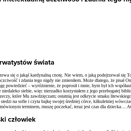
rwatystów świata
zewa się o jakąś kardynalną cnotę. Nie wiem, o jaką podejrzewał się T
zciwość i zdania tego nigdy nie zmieniłem. Może dlatego, że pisał On 
mogę powiedzieć – wyróżnienie, że poprosił i mnie, bym był ich współ
edaleko siebie, więc nierzadko korzystałem z jego przebogatej bibliot
eczy, które Mu zawdzięczam; ostatnią jest odkrycie smaku litewskieg
siedzi na sofie i czyta bajkę swojej średniej córce, kilkuletniej wówczas
 umówionym terminem, muszę poczekać, teraz jest czas dla dziecka…
An
ki człowiek