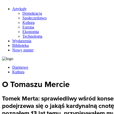
Artykuły
Demokracja
Społeczeństwo
Kultura
Europa
Ekonomia
Technologia
Wydarzenia
Biblioteka
Nowy numer
Darmowe
Kultura
O Tomaszu Mercie
Tomek Merta: sprawiedliwy wśród konser
podejrzewa się o jakąś kardynalną cnotę
poznałem 13 lat temu, przypisywałem mu 