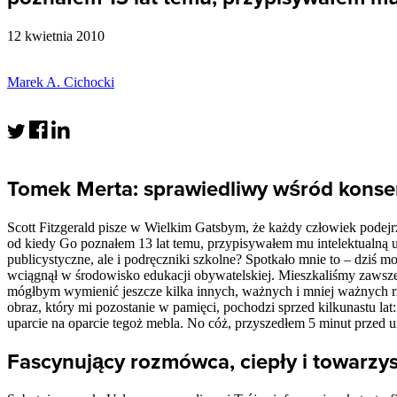
12 kwietnia 2010
Marek A. Cichocki
Tomek Merta: sprawiedliwy wśród konse
Scott Fitzgerald pisze w Wielkim Gatsbym, że każdy człowiek podejr
od kiedy Go poznałem 13 lat temu, przypisywałem mu intelektualną uc
publicystyczne, ale i podręczniki szkolne? Spotkało mnie to – dziś 
wciągnął w środowisko edukacji obywatelskiej. Mieszkaliśmy zawsze ni
mógłbym wymienić jeszcze kilka innych, ważnych i mniej ważnych rz
obraz, który mi pozostanie w pamięci, pochodzi sprzed kilkunastu lat: 
uparcie na oparcie tegoż mebla. No cóż, przyszedłem 5 minut przed
Fascynujący rozmówca, ciepły i towarzys