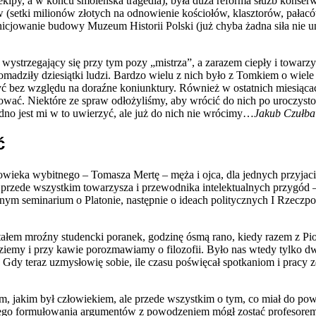
kipy, a w końcu smoleńska tragedia), była duża reforma służb konserw
w (setki milionów złotych na odnowienie kościołów, klasztorów, pałac
icjowanie budowy Muzeum Historii Polski (już chyba żadna siła nie u
wystrzegający się przy tym pozy „mistrza”, a zarazem ciepły i towarzy
adziły dziesiątki ludzi. Bardzo wielu z nich było z Tomkiem o wiele b
zyć bez względu na doraźne koniunktury. Również w ostatnich miesiącac
zować. Niektóre ze spraw odłożyliśmy, aby wrócić do nich po uroczysto
no jest mi w to uwierzyć, ale już do nich nie wrócimy…
Jakub Czułba
ć
łowieka wybitnego – Tomasza Mertę – męża i ojca, dla jednych przyjaci
 przede wszystkim towarzysza i przewodnika intelektualnych przygód 
atnym seminarium o Platonie, następnie o ideach politycznych I Rzeczp
tałem mroźny studencki poranek, godzinę ósmą rano, kiedy razem z Pi
iemy i przy kawie porozmawiamy o filozofii. Było nas wtedy tylko dwó
 Gdy teraz uzmysłowię sobie, ile czasu poświęcał spotkaniom i pracy z
, jakim był człowiekiem, ale przede wszystkim o tym, co miał do pow
nego formułowania argumentów z powodzeniem mógł zostać profesorem. 