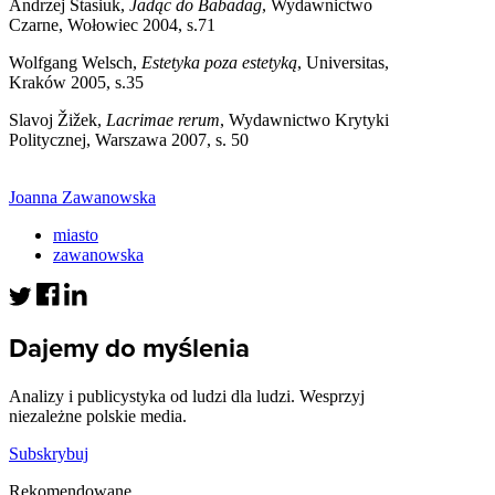
Andrzej Stasiuk,
Jadąc do Babadag
, Wydawnictwo
Czarne, Wołowiec 2004, s.71
Wolfgang Welsch,
Estetyka poza estetyką
, Universitas,
Kraków 2005, s.35
Slavoj Žižek,
Lacrimae rerum
, Wydawnictwo Krytyki
Politycznej, Warszawa 2007, s. 50
Joanna Zawanowska
miasto
zawanowska
Dajemy do myślenia
Analizy i publicystyka od ludzi dla ludzi. Wesprzyj
niezależne polskie media.
Subskrybuj
Rekomendowane