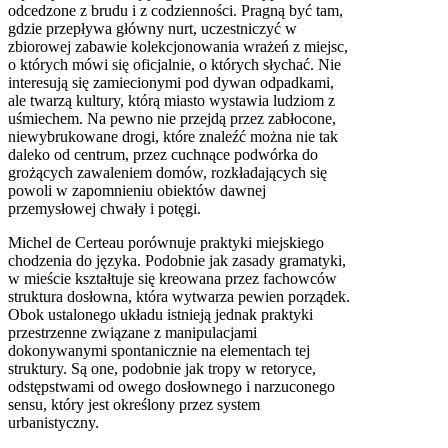
odcedzone z brudu i z codzienności. Pragną być tam,
gdzie przepływa główny nurt, uczestniczyć w
zbiorowej zabawie kolekcjonowania wrażeń z miejsc,
o których mówi się oficjalnie, o których słychać. Nie
interesują się zamiecionymi pod dywan odpadkami,
ale twarzą kultury, którą miasto wystawia ludziom z
uśmiechem. Na pewno nie przejdą przez zabłocone,
niewybrukowane drogi, które znaleźć można nie tak
daleko od centrum, przez cuchnące podwórka do
grożących zawaleniem domów, rozkładających się
powoli w zapomnieniu obiektów dawnej
przemysłowej chwały i potęgi.
Michel de Certeau porównuje praktyki miejskiego
chodzenia do języka. Podobnie jak zasady gramatyki,
w mieście kształtuje się kreowana przez fachowców
struktura dosłowna, która wytwarza pewien porządek.
Obok ustalonego układu istnieją jednak praktyki
przestrzenne związane z manipulacjami
dokonywanymi spontanicznie na elementach tej
struktury. Są one, podobnie jak tropy w retoryce,
odstępstwami od owego dosłownego i narzuconego
sensu, który jest określony przez system
urbanistyczny.