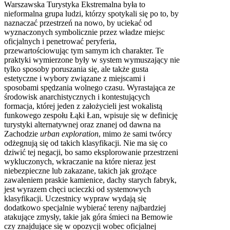
Warszawska Turystyka Ekstremalna była to
nieformalna grupa ludzi, którzy spotykali się po to, by
naznaczać przestrzeń na nowo, by uciekać od
wyznaczonych symbolicznie przez władze miejsc
oficjalnych i penetrować peryferia,
przewartościowując tym samym ich charakter. Te
praktyki wymierzone były w system wymuszający nie
tylko sposoby poruszania się, ale także gusta
estetyczne i wybory związane z miejscami i
sposobami spędzania wolnego czasu. Wyrastająca ze
środowisk anarchistycznych i kontestujących
formacja, której jeden z założycieli jest wokalistą
funkowego zespołu Łąki Łan, wpisuje się w definicję
turystyki alternatywnej oraz znanej od dawna na
Zachodzie
urban exploration
, mimo że sami twórcy
odżegnują się od takich klasyfikacji. Nie ma się co
dziwić tej negacji, bo samo eksplorowanie przestrzeni
wykluczonych, wkraczanie na które nieraz jest
niebezpieczne lub zakazane, takich jak grożące
zawaleniem praskie kamienice, dachy starych fabryk,
jest wyrazem chęci ucieczki od systemowych
klasyfikacji. Uczestnicy wypraw wydają się
dodatkowo specjalnie wybierać tereny najbardziej
atakujące zmysły, takie jak góra śmieci na Bemowie
czy znajdujące się w opozycji wobec oficjalnej