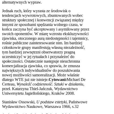
alternatywnych wypraw.
Jednak ruch, który wyrasta ze środowisk o
tendencjach wywrotowych, zbuntowanych wobec
struktury społecznej i konwencji związanej między
innymi ze sposobami spędzania wolnego czasu, w
końcu zaczyna być akceptowany i asymilowany przez
swoich oponentów. W miarę wzrostu ekskluzywności
zjawiska, otoczonego aurą niedostępności i tajemnicy,
rośnie publiczne zainteresowanie nim. Im bardziej
członkowie grupy manifestują własną niezależność,
tym bardziej zewnętrzni obserwatorzy pragną
uczestniczyć w jej rytuałach i przynależeć do
społeczności. Ostatecznie następuje nieuchronna
komercjalizacja zjawiska, co sprawia, że zmusza
największych indywidualistów do poszukiwania
nowej możliwości samorealizacji. Może właśnie
dlatego
WTE
już nie istnieje.
Cytowani:
Michael De
Certeau,
Wynaleźć codzienność. Sztuki w działaniu
,
przeł. Katarzyna Thiel-Jańczuk, Wydawnictwo
Uniwersytetu Jagiellońskiego, Kraków 2008.
Stanisław Ossowski,
U podstaw estetyki
, Państwowe
Wydawnictwo Naukowe, Warszawa 1966, s.32