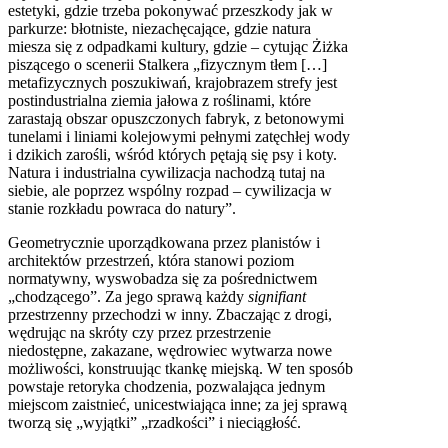
estetyki, gdzie trzeba pokonywać przeszkody jak w
parkurze: błotniste, niezachęcające, gdzie natura
miesza się z odpadkami kultury, gdzie – cytując Żiżka
piszącego o scenerii Stalkera „fizycznym tłem […]
metafizycznych poszukiwań, krajobrazem strefy jest
postindustrialna ziemia jałowa z roślinami, które
zarastają obszar opuszczonych fabryk, z betonowymi
tunelami i liniami kolejowymi pełnymi zatęchłej wody
i dzikich zarośli, wśród których pętają się psy i koty.
Natura i industrialna cywilizacja nachodzą tutaj na
siebie, ale poprzez wspólny rozpad – cywilizacja w
stanie rozkładu powraca do natury”.
Geometrycznie uporządkowana przez planistów i
architektów przestrzeń, która stanowi poziom
normatywny, wyswobadza się za pośrednictwem
„chodzącego”. Za jego sprawą każdy
signifiant
przestrzenny przechodzi w inny. Zbaczając z drogi,
wędrując na skróty czy przez przestrzenie
niedostępne, zakazane, wędrowiec wytwarza nowe
możliwości, konstruując tkankę miejską. W ten sposób
powstaje retoryka chodzenia, pozwalająca jednym
miejscom zaistnieć, unicestwiająca inne; za jej sprawą
tworzą się „wyjątki” „rzadkości” i nieciągłość.