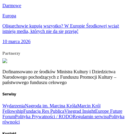
Darmowe
Europa
Oligarchowie kupują wszystko? W Europie Środkowej wciąż
istnieją media, których nie da się przejąć
10 marca 2026
Partnerzy
Dofinansowano ze środków Ministra Kultury i Dziedzictwa
Narodowego pochodzących z Funduszu Promocji Kultury –
państwowego funduszu celowego
Serwisy
Wydarzenia
Nagroda im. Marcina Króla
Marcin Król
Fellowship
Fundacja Res Publica
Visegrad Insight
Europe Future
Forum
Polityka Prywatności / RODO
Regulamin serwisu
Polityka
równości
Kontakt