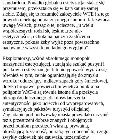
standardem. Ponadto globalna estetyzacja, stając się
przymusem, przekształca się w karykaturę samej
siebie. Zdają się to rozumieć założyciele
WTE
i z tego
powodu uciekają od narzuconego kanonu. Jak zwraca
uwagę Welsch, pisząc o tej ucieczce, „u wielu
współczesnych rodzi się tęsknota za nie-
estetycznością, ochota na pauzy i zakłócenia
estetyczne, pokusa żeby wyjść poza powszechne
nadawanie wszystkiemu ładnego wyglądu”.
Eksploratorzy, wśród absolutnego monopolu
maszynerii estetyzującej, starają się szukać pustyni i
pustkowia estetycznego. Ich nietypowość wyraża się
również w tym, że nie ograniczają się do zmysłu
wzroku: odurzający, mdlący zapach góry śmieciowej,
dotyk chropawej powierzchni wnętrza bunkra na
poligonie WAT-u są równie istotne dla przeżycia
niezapośredniczonego, dla doświadczenia
autentyczności jako ucieczki od wypreparowanych,
symulacyjnych pakietów turystyki oficjalnej.
Zaglądanie pod podszewkę miasta pozwalało uczynić
też z przestrzeni dobrze znanych i obojętnych
przechodniom przestrzeń własną, prywatną,
określającą tożsamość, potrafiących docenić to, czego
zwykły człowiek nie zauważa, uczestników