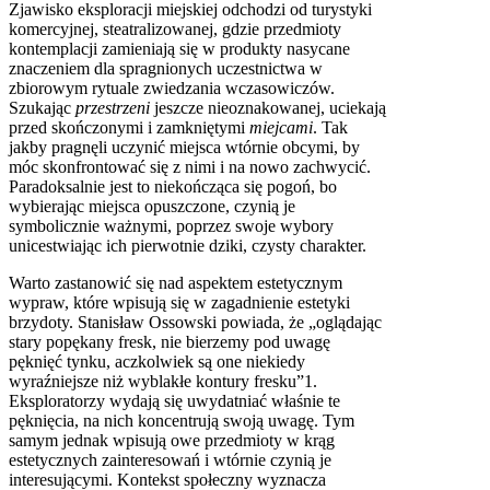
Zjawisko eksploracji miejskiej odchodzi od turystyki
komercyjnej, steatralizowanej, gdzie przedmioty
kontemplacji zamieniają się w produkty nasycane
znaczeniem dla spragnionych uczestnictwa w
zbiorowym rytuale zwiedzania wczasowiczów.
Szukając
przestrzeni
jeszcze nieoznakowanej, uciekają
przed skończonymi i zamkniętymi
miejcami
. Tak
jakby pragnęli uczynić miejsca wtórnie obcymi, by
móc skonfrontować się z nimi i na nowo zachwycić.
Paradoksalnie jest to niekończąca się pogoń, bo
wybierając miejsca opuszczone, czynią je
symbolicznie ważnymi, poprzez swoje wybory
unicestwiając ich pierwotnie dziki, czysty charakter.
Warto zastanowić się nad aspektem estetycznym
wypraw, które wpisują się w zagadnienie estetyki
brzydoty. Stanisław Ossowski powiada, że „oglądając
stary popękany fresk, nie bierzemy pod uwagę
pęknięć tynku, aczkolwiek są one niekiedy
wyraźniejsze niż wyblakłe kontury fresku”1.
Eksploratorzy wydają się uwydatniać właśnie te
pęknięcia, na nich koncentrują swoją uwagę. Tym
samym jednak wpisują owe przedmioty w krąg
estetycznych zainteresowań i wtórnie czynią je
interesującymi. Kontekst społeczny wyznacza