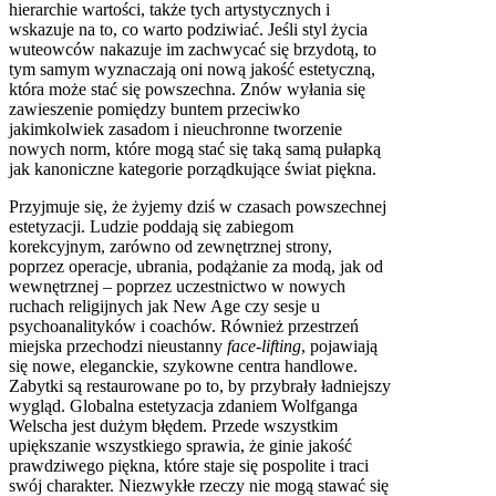
hierarchie wartości, także tych artystycznych i
wskazuje na to, co warto podziwiać. Jeśli styl życia
wuteowców nakazuje im zachwycać się brzydotą, to
tym samym wyznaczają oni nową jakość estetyczną,
która może stać się powszechna. Znów wyłania się
zawieszenie pomiędzy buntem przeciwko
jakimkolwiek zasadom i nieuchronne tworzenie
nowych norm, które mogą stać się taką samą pułapką
jak kanoniczne kategorie porządkujące świat piękna.
Przyjmuje się, że żyjemy dziś w czasach powszechnej
estetyzacji. Ludzie poddają się zabiegom
korekcyjnym, zarówno od zewnętrznej strony,
poprzez operacje, ubrania, podążanie za modą, jak od
wewnętrznej – poprzez uczestnictwo w nowych
ruchach religijnych jak New Age czy sesje u
psychoanalityków i coachów. Również przestrzeń
miejska przechodzi nieustanny
face-lifting
, pojawiają
się nowe, eleganckie, szykowne centra handlowe.
Zabytki są restaurowane po to, by przybrały ładniejszy
wygląd. Globalna estetyzacja zdaniem Wolfganga
Welscha jest dużym błędem. Przede wszystkim
upiększanie wszystkiego sprawia, że ginie jakość
prawdziwego piękna, które staje się pospolite i traci
swój charakter. Niezwykłe rzeczy nie mogą stawać się