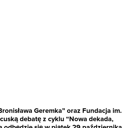
 Bronisława Geremka” oraz Fundacja im.
ncuską debatę z cyklu “Nowa dekada,
 odbędzie się w piątek 29 października