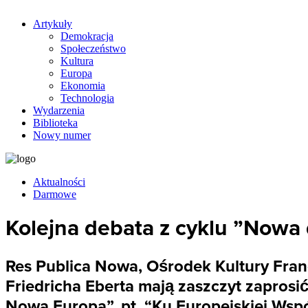
Artykuły
Demokracja
Społeczeństwo
Kultura
Europa
Ekonomia
Technologia
Wydarzenia
Biblioteka
Nowy numer
Aktualności
Darmowe
Kolejna debata z cyklu ”Nowa
Res Publica Nowa, Ośrodek Kultury Fran
Friedricha Eberta mają zaszczyt zapros
Nowa Europa”, pt. “Ku Europejskiej Wspó