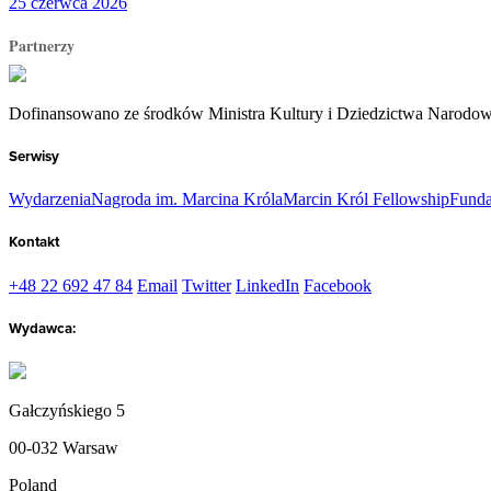
25 czerwca 2026
Partnerzy
Dofinansowano ze środków Ministra Kultury i Dziedzictwa Narodo
Serwisy
Wydarzenia
Nagroda im. Marcina Króla
Marcin Król Fellowship
Funda
Kontakt
+48 22 692 47 84
Email
Twitter
LinkedIn
Facebook
Wydawca:
Gałczyńskiego 5
00-032 Warsaw
Poland