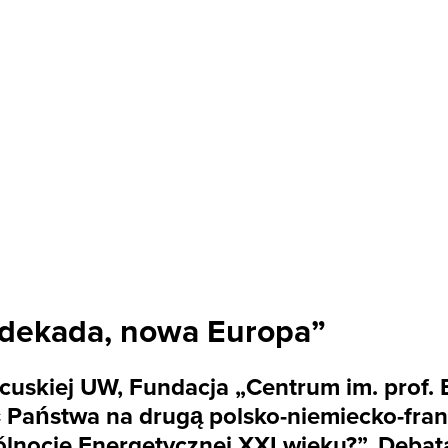
 dekada, nowa Europa”
cuskiej UW, Fundacja „Centrum im. prof.
ić Państwa na drugą polsko-niemiecko-fra
lnocie Energetycznej XXI wieku?”. Debata