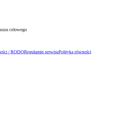
duszu celowego
ności / RODO
Regulamin serwisu
Polityka równości