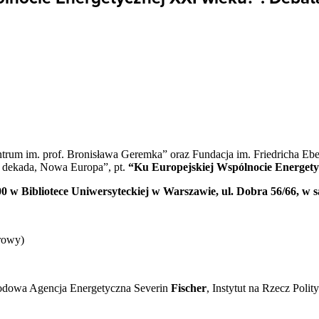
um im. prof. Bronisława Geremka” oraz Fundacja im. Friedricha Eber
a dekada, Nowa Europa”, pt.
“Ku Europejskiej Wspólnocie Energet
00 w Bibliotece Uniwersyteckiej w Warszawie, ul. Dobra 56/66, w sa
rowy)
odowa Agencja Energetyczna Severin
Fischer
, Instytut na Rzecz Polit