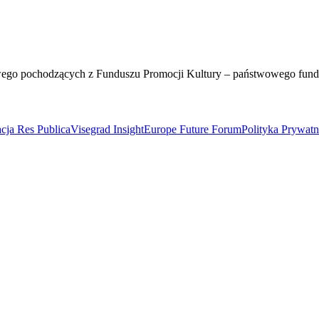
wego pochodzących z Funduszu Promocji Kultury – państwowego fun
cja Res Publica
Visegrad Insight
Europe Future Forum
Polityka Prywat