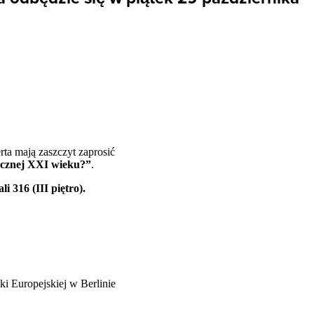
ta mają zaszczyt zaprosić
ycznej
XXI
wieku?”
.
li 316 (
III
piętro).
yki Europejskiej w Berlinie