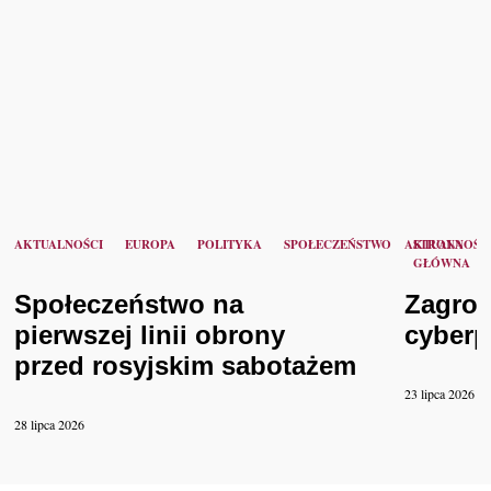
AKTUALNOŚCI
EUROPA
POLITYKA
SPOŁECZEŃSTWO
AKTUALNOŚC
STRONA
GŁÓWNA
Społeczeństwo na
Zagroż
pierwszej linii obrony
cyberp
przed rosyjskim sabotażem
23 lipca 2026
28 lipca 2026