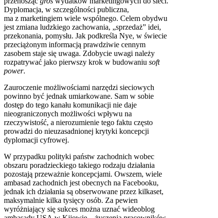
przenosząc
gros
wydatków marketingowych do sieci.
Dyplomacja, w szczególności publiczna,
ma z marketingiem wiele wspólnego. Celem obydwu
jest zmiana ludzkiego zachowania, „sprzedaż” idei,
przekonania, pomysłu. Jak podkreśla Nye, w świecie
przeciążonym informacją prawdziwie cennym
zasobem staje się uwaga. Zdobycie uwagi należy
rozpatrywać jako pierwszy krok w budowaniu
soft
power
.
Zauroczenie możliwościami narzędzi sieciowych
powinno być jednak umiarkowane. Sam w sobie
dostęp do tego kanału komunikacji nie daje
nieograniczonych możliwości wpływu na
rzeczywistość, a nierozumienie tego faktu często
prowadzi do nieuzasadnionej krytyki koncepcji
dyplomacji cyfrowej.
W przypadku polityki państw zachodnich wobec
obszaru poradzieckiego takiego rodzaju działania
pozostają przeważnie koncepcjami. Owszem, wiele
ambasad zachodnich jest obecnych na Facebooku,
jednak ich działania są obserwowane przez kilkaset,
maksymalnie kilka tysięcy osób. Za pewien
wyróżniający się sukces można uznać wideoblog
ambasady USA w Kijowie – życzenia pracowników