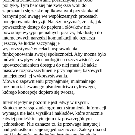
polityką. Tym bardziej nie zwiększa woli do
zapoznania się ze skomplikowanymi przesłankami
branymi pod uwagę we współczesnych procesach
podejmowania decyzji. Należy przyznać, że tak, jak
powszechny dostęp do papieru i ołówków nie
powoduje wysypu genialnych pisarzy, tak dostęp do
internetowych narzędzi komunikacji nie oznacza
jeszcze, że ludzie zaczynają je
wykorzystywać w celach usprawnienia
funkcjonowania swojej społeczności. Aby można było
mówić o wpływie technologii na rzeczywistość, za
upowszechnieniem dostępu do niej musi iść także
masowe rozpowszechnienie przynajmniej bazowych
umiejętności jej wykorzystywania.
Mowa o zapewnieniu przynajmniej minimalnego
poziomu tak zwanego piśmiennictwa cyfrowego,
którego koncepcje dopiero się tworzą.
Internet jedynie pozornie jest łatwy w użyciu.
Skuteczne zarządzanie ogromem strumienia informacji
wymaga nie lada wysiłku i nakładów, które znacznie
łatwiej ponieść instytucjom niż poszczególnym
jednostkom. Nie oznacza to, że przewaga instytucji
nad jednostkami staje się jednoznaczna. Zależy ona od
woli i zdolności podmiotów instytucjonalnych do