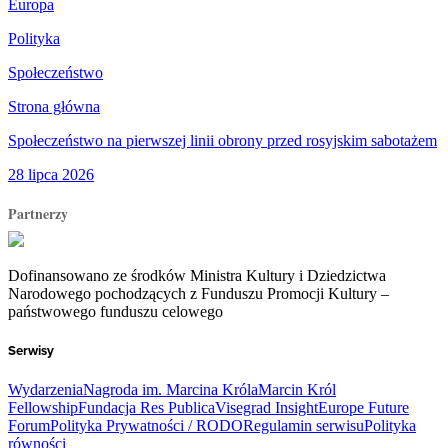
Europa
Polityka
Społeczeństwo
Strona główna
Społeczeństwo na pierwszej linii obrony przed rosyjskim sabotażem
28 lipca 2026
Partnerzy
Dofinansowano ze środków Ministra Kultury i Dziedzictwa
Narodowego pochodzących z Funduszu Promocji Kultury –
państwowego funduszu celowego
Serwisy
Wydarzenia
Nagroda im. Marcina Króla
Marcin Król
Fellowship
Fundacja Res Publica
Visegrad Insight
Europe Future
Forum
Polityka Prywatności / RODO
Regulamin serwisu
Polityka
równości