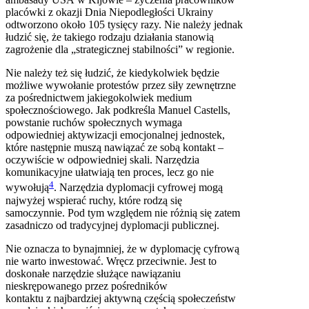
placówki z okazji Dnia Niepodległości Ukrainy
odtworzono około 105 tysięcy razy. Nie należy jednak
łudzić się, że takiego rodzaju działania stanowią
zagrożenie dla „strategicznej stabilności” w regionie.
Nie należy też się łudzić, że kiedykolwiek będzie
możliwe wywołanie protestów przez siły zewnętrzne
za pośrednictwem jakiegokolwiek medium
społecznościowego. Jak podkreśla Manuel Castells,
powstanie ruchów społecznych wymaga
odpowiedniej aktywizacji emocjonalnej jednostek,
które następnie muszą nawiązać ze sobą kontakt –
oczywiście w odpowiedniej skali. Narzędzia
komunikacyjne ułatwiają ten proces, lecz go nie
4
wywołują
. Narzędzia dyplomacji cyfrowej mogą
najwyżej wspierać ruchy, które rodzą się
samoczynnie. Pod tym względem nie różnią się zatem
zasadniczo od tradycyjnej dyplomacji publicznej.
Nie oznacza to bynajmniej, że w dyplomację cyfrową
nie warto inwestować. Wręcz przeciwnie. Jest to
doskonałe narzędzie służące nawiązaniu
nieskrępowanego przez pośredników
kontaktu z najbardziej aktywną częścią społeczeństw