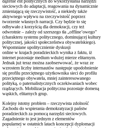
dążenie elit politycznych do wykorzystania narzędzi
sieciowych do adaptacji, reagowania na dynamicznie
zmieniającą się rzeczywistość, a niekiedy także
aktywnego wpływu na rzeczywistość poprzez
tworzenie własnych narracji. Czy będzie to się
odbywało z korzyścią dla demokracji, czy też
odwrotnie – zależy od szerszego tła „offline’owego”
(charakteru systemu politycznego, dominującej kultury
politycznej, jakości społeczeństwa obywatelskiego).
Wspomniane upolitycznienie dyskusji
online w krajach poradzieckich wynika z faktu, iż
internet pozostaje medium wdużej mierze elitarnym.
Jednak już teraz można zaobserwować, że wraz ze
wzrostem liczby internautów następuje upodobnienie
się profilu przeciętnego użytkownika sieci do profilu
przeciętnego obywatela, mniej zainteresowanego
polityką, o paternalistycznych oczekiwaniach wobec
rządzących. Mobilizacja polityczna pozostaje domeną
wąskich, elitarnych grup.
Kolejny istotny problem – rzeczywista zdolność
Zachodu do wspierania demokratyzacji państw
poradzieckich za pomocą narzędzi sieciowych.
Zagadnienie to jest jednym z elementów
popularnej w ostatnich latach koncepcji dyplomacji