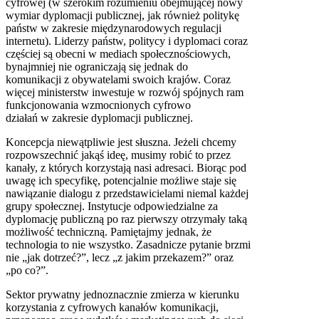
cyfrowej (w szerokim rozumieniu obejmującej nowy
wymiar dyplomacji publicznej, jak również politykę
państw w zakresie międzynarodowych regulacji
internetu). Liderzy państw, politycy i dyplomaci coraz
częściej są obecni w mediach społecznościowych,
bynajmniej nie ograniczają się jednak do
komunikacji z obywatelami swoich krajów. Coraz
więcej ministerstw inwestuje w rozwój spójnych ram
funkcjonowania wzmocnionych cyfrowo
działań w zakresie dyplomacji publicznej.
Koncepcja niewątpliwie jest słuszna. Jeżeli chcemy
rozpowszechnić jakąś ideę, musimy robić to przez
kanały, z których korzystają nasi adresaci. Biorąc pod
uwagę ich specyfikę, potencjalnie możliwe staje się
nawiązanie dialogu z przedstawicielami niemal każdej
grupy społecznej. Instytucje odpowiedzialne za
dyplomację publiczną po raz pierwszy otrzymały taką
możliwość techniczną. Pamiętajmy jednak, że
technologia to nie wszystko. Zasadnicze pytanie brzmi
nie „jak dotrzeć?”, lecz „z jakim przekazem?” oraz
„po co?”.
Sektor prywatny jednoznacznie zmierza w kierunku
korzystania z cyfrowych kanałów komunikacji,