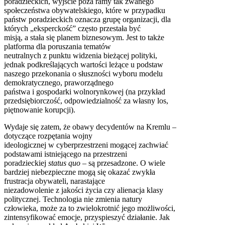
poradzieckich, wyjście poza ramy tak zwanego
społeczeństwa obywatelskiego, które w przypadku
państw poradzieckich oznacza grupę organizacji, dla
których „eksperckość” często przestała być
misją, a stała się planem biznesowym. Jest to także
platforma dla poruszania tematów
neutralnych z punktu widzenia bieżącej polityki,
jednak podkreślających wartości leżące u podstaw
naszego przekonania o słuszności wyboru modelu
demokratycznego, praworządnego
państwa i gospodarki wolnorynkowej (na przykład
przedsiębiorczość, odpowiedzialność za własny los,
piętnowanie korupcji).
Wydaje się zatem, że obawy decydentów na Kremlu –
dotyczące rozpętania wojny
ideologicznej w cyberprzestrzeni mogącej zachwiać
podstawami istniejącego na przestrzeni
poradzieckiej
status quo
– są przesadzone. O wiele
bardziej niebezpieczne mogą się okazać zwykła
frustracja obywateli, narastające
niezadowolenie z jakości życia czy alienacja klasy
politycznej. Technologia nie zmienia natury
człowieka, może za to zwielokrotnić jego możliwości,
zintensyfikować emocje, przyspieszyć działanie. Jak