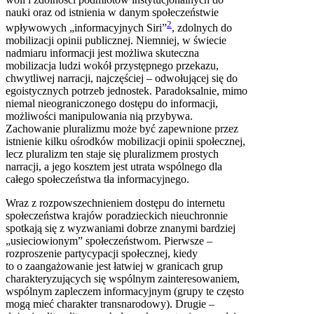
nauki oraz od istnienia w danym społeczeństwie
2
wpływowych „informacyjnych Siri”
, zdolnych do
mobilizacji opinii publicznej. Niemniej, w świecie
nadmiaru informacji jest możliwa skuteczna
mobilizacja ludzi wokół przystępnego przekazu,
chwytliwej narracji, najczęściej – odwołującej się do
egoistycznych potrzeb jednostek. Paradoksalnie, mimo
niemal nieograniczonego dostępu do informacji,
możliwości manipulowania nią przybywa.
Zachowanie pluralizmu może być zapewnione przez
istnienie kilku ośrodków mobilizacji opinii społecznej,
lecz pluralizm ten staje się pluralizmem prostych
narracji, a jego kosztem jest utrata wspólnego dla
całego społeczeństwa tła informacyjnego.
Wraz z rozpowszechnieniem dostępu do internetu
społeczeństwa krajów poradzieckich nieuchronnie
spotkają się z wyzwaniami dobrze znanymi bardziej
„usieciowionym” społeczeństwom. Pierwsze –
rozproszenie partycypacji społecznej, kiedy
to o zaangażowanie jest łatwiej w granicach grup
charakteryzujących się wspólnym zainteresowaniem,
wspólnym zapleczem informacyjnym (grupy te często
mogą mieć charakter transnarodowy). Drugie –