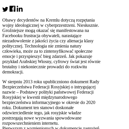
Obawy decydentów na Kremlu dotyczą rozpętania
wojny ideologicznej w cyberprzestrzeni. Niesłusznie.
Groźniejsze mogą okazać się manifestowana na
Facebooku frustracja obywateli, narastające
niezadowolenie z jakości życia czy alienacja klasy
politycznej. Technologia nie zmienia natury
człowieka, może za to zintensyfikować społeczne
emocje i przyspieszyć bieg zdarzeń. Jak pokazuje
przykład Arabskiej Wiosny, cyfrowy świat jest równie
brutalny i niekoniecznie prowadzi do rozkwitu
demokracji.
W sierpniu 2013 roku upubliczniono dokument Rady
Bezpieczeństwa Federacji Rosyjskiej o intrygującej
nazwie – Podstawy polityki państwowej Federacji
Rosyjskiej w kwestii międzynarodowego
bezpieczeństwa informacyjnego w okresie do 2020
roku. Dokument ten stanowi doskonałe
odzwierciedlenie tego, jak rosyjskie władze
postrzegają nowe wyzwania spowodowane
rozpowszechnieniem internetu.
Pierwszym z wymienionych w dokumencie zagrożeń