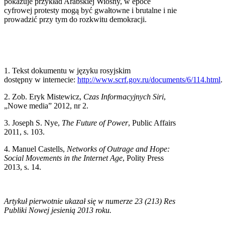
pokazuje przykład Arabskiej Wiosny, w epoce
cyfrowej protesty mogą być gwałtowne i brutalne i nie
prowadzić przy tym do rozkwitu demokracji.
1. Tekst dokumentu w języku rosyjskim
dostępny w internecie:
http://www.scrf.gov.ru/documents/6/114.html
.
2. Zob. Eryk Mistewicz,
Czas Informacyjnych Siri
,
„Nowe media” 2012, nr 2.
3. Joseph S. Nye,
The Future of Power
, Public Affairs
2011, s. 103.
4. Manuel Castells,
Networks of Outrage and Hope:
Social Movements in the Internet Age
, Polity Press
2013, s. 14.
Artykuł pierwotnie ukazał się w numerze 23 (213) Res
Publiki Nowej jesienią 2013 roku.