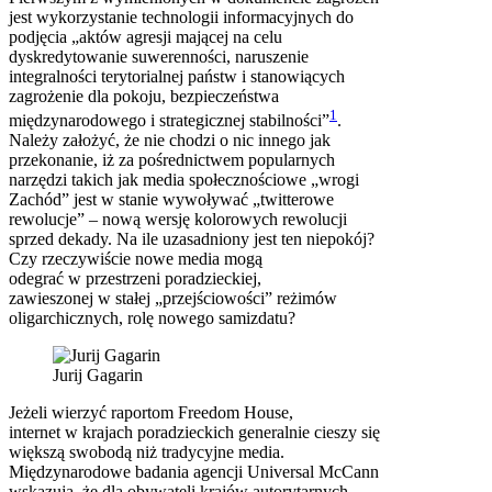
jest wykorzystanie technologii informacyjnych do
podjęcia „aktów agresji mającej na celu
dyskredytowanie suwerenności, naruszenie
integralności terytorialnej państw i stanowiących
zagrożenie dla pokoju, bezpieczeństwa
1
międzynarodowego i strategicznej stabilności”
.
Należy założyć, że nie chodzi o nic innego jak
przekonanie, iż za pośrednictwem popularnych
narzędzi takich jak media społecznościowe „wrogi
Zachód” jest w stanie wywoływać „twitterowe
rewolucje” – nową wersję kolorowych rewolucji
sprzed dekady. Na ile uzasadniony jest ten niepokój?
Czy rzeczywiście nowe media mogą
odegrać w przestrzeni poradzieckiej,
zawieszonej w stałej „przejściowości” reżimów
oligarchicznych, rolę nowego samizdatu?
Jurij Gagarin
Jeżeli wierzyć raportom Freedom House,
internet w krajach poradzieckich generalnie cieszy się
większą swobodą niż tradycyjne media.
Międzynarodowe badania agencji Universal McCann
wskazują, że dla obywateli krajów autorytarnych