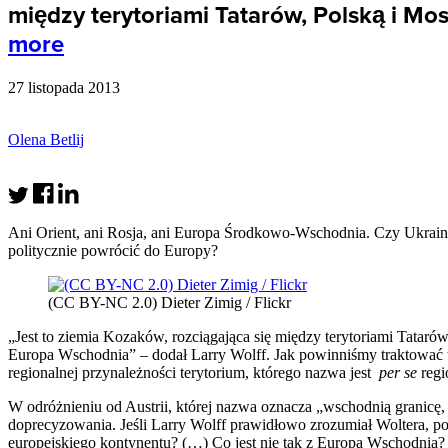
między terytoriami Tatarów, Polską i Mos
more
27 listopada 2013
Olena Betlij
Ani Orient, ani Rosja, ani Europa Środkowo-Wschodnia. Czy Ukrain
politycznie powrócić do Europy?
(CC BY-NC 2.0) Dieter Zimig / Flickr
„Jest to ziemia Kozaków, rozciągająca się między terytoriami Tataró
Europa Wschodnia” – dodał Larry Wolff. Jak powinniśmy traktować tak
regionalnej przynależności terytorium, którego nazwa jest
per se
reg
W odróżnieniu od Austrii, której nazwa oznacza „wschodnią granicę,
doprecyzowania. Jeśli Larry Wolff prawidłowo zrozumiał Woltera, po
europejskiego kontynentu? (…) Co jest nie tak z Europą Wschodnią?