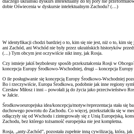
dlaczego ukraiński dyskurs intelektualny do tej pory nie przeformuł
dobie Oświecenia w dyskursie intelektualnym Zachodu? (…)
W identyfikacji chodzi bardziej o to, kim się nie jest, niż o to, kim 
ani Zachód, ani Wschód nie były przez ukraińskich historyków przed
(…) Tym obcym jest oczywiście nikt inny, jak Rosja.
Czy istnieje jakiś bezbolesny sposób przekształcenia Rosji w Obcego
koncepcja Europy Środkowo-Wschodniej, drugi – koncepcja Europy
O ile posługiwanie się koncepcją Europy Środkowo-Wschodniej pozost
Bo i rzeczywiście, Europa Środkowa, podobnie jak inne regiony symb
Czesław Miłosz i inni – powołali ją do życia jako przeciwieństwo Ro
w Jałcie.
Środkowoeuropejska idea/koncepcja/motyw/reprezentacja stała się bard
duchowego powrotu do Zachodu. Co więcej, przekształciła się w mec
odłączyły się od Wschodu i zintegrowały się z Unią Europejską, kon
Zachodu, bez którego tożsamość europejska nie jest kompletna.
Rosja, „anty-Zachód”, pozostała zupełnie inną cywilizacją, która, jak