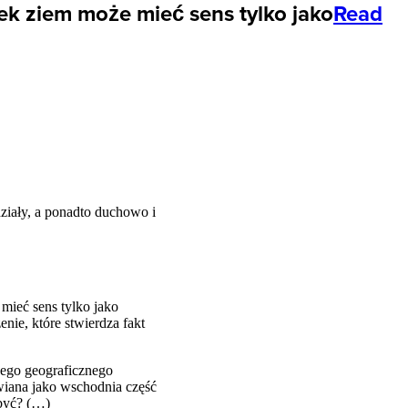
tek ziem może mieć sens tylko jako
Read
ziały, a ponadto duchowo i
 mieć sens tylko jako
nie, które stwierdza fakt
nego geograficznego
wiana jako wschodnia część
 być? (…)