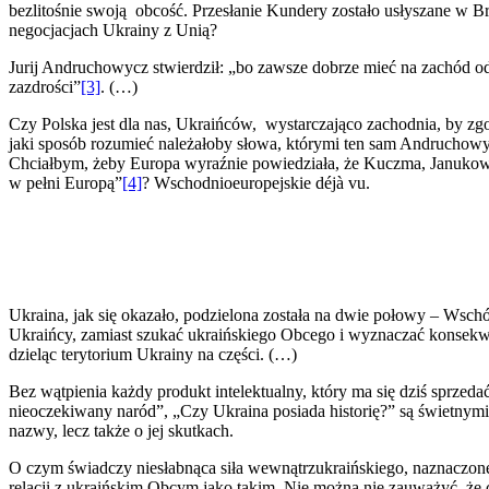
bezlitośnie swoją obcość. Przesłanie Kundery zostało usłyszane w 
negocjacjach Ukrainy z Unią?
Jurij Andruchowycz stwierdził: „bo zawsze dobrze mieć na zachód od 
zazdrości”
[3]
. (…)
Czy Polska jest dla nas, Ukraińców, wystarczająco zachodnia, by zg
jaki sposób rozumieć należałoby słowa, którymi ten sam Andruchowy
Chciałbym, żeby Europa wyraźnie powiedziała, że Kuczma, Janukowycz
w pełni Europą”
[4]
? Wschodnioeuropejskie déjà vu.
Ukraina, jak się okazało, podzielona została na dwie połowy – Wschód 
Ukraińcy, zamiast szukać ukraińskiego Obcego i wyznaczać konsekwe
dzieląc terytorium Ukrainy na części. (…)
Bez wątpienia każdy produkt intelektualny, który ma się dziś sprzed
nieoczekiwany naród”, „Czy Ukraina posiada historię?” są świetnymi 
nazwy, lecz także o jej skutkach.
O czym świadczy niesłabnąca siła wewnątrzukraińskiego, naznacz
relacji z ukraińskim Obcym jako takim. Nie można nie zauważyć, ż