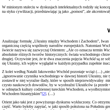
W minionym stuleciu w dyskusjach intelektualnych rodziły się koncepc
na styku cywilizacji, przedstawiając ją jako „pomost”, ale akcentował
Analizując formułę „Ukrainy między Wschodem i Zachodem”, Iwan Łys
organiczną częścią wspólnoty narodów europejskich. Natomiast Wschó
świecie nazywa się zazwyczaj Orientem: „Ale co oznacza termin
Wsc
absolutnie różnych tworów historycznych: świata wschodniego chrześci
drugiej. Oczywiste jest, że te dwa znaczenia pojęcia
Wschód
są ze so
się Ukrainy, ich wpływ wyglądał w każdym przypadku zupełnie inac
Z kolei według Natalii Jakowenko Wschód pozostaje wciąż (…) „niez
„ignorowanie czynnika wschodniego w dawnej historii Ukrainy, nie ty
zostawił w niej wyraźne ślady, które w sposób nieprzewidywalny mie
czysto naukowych dowodów, by w wyobraźni Ukraińców (a przede w
w odmętach kultury codziennej tureckim Wschodem, a wyolbrzymionym
Wschodem bizantyjskim”
[2]
. (…)
Orient jako taki jest z powyższego dyskursu wykluczony. Co otrzymu
część. Warto byłoby zapytać, w jaki sposób położona na Południu g