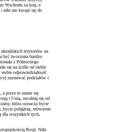
ze Wschodu za kraj, z
 nikt nie kwapi się do
ukraińskich terytoriów na
na być tworzona bardzo
 została z Północnego
a się na ściśle od siebie
 siebie odpowiedzialność
ęcej zaznawać podziałów i
a przez to stanie się
sją i Unią, uwolnią się od
rainy, która oznacza bycie
, bycie poliglotą, mówienie
ą dla wszystkich tych,
uropejskością Rosji. Nikt