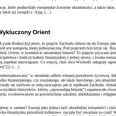
je, które podkreślały europejskie korzenie ukraińskości, a także takie
y także jej związki z Azją. (…)
Wykluczony Orient
iak-Rudnyckyj pisze, że pojęcie Zachodu odnosi się do Europy jako t
d jest kategorią mniej jednoznaczną. Pod pojęciem tym kryje się Biza
hód
,
Orient
, w kontekście ukraińskiej historii? To pojęcie używane je
jaństwa i tradycji kultury bizantyjskiej z jednej strony, i świata eur
bą zupełnie niezwiązane. Co więcej, choć dwa Wschody odegrały ogro
zej”
[1]
. (…)
internalizowany” w ukraiński odbiór własnej przestrzeni życiowej. J
lko bizantyjskiego, czy rosyjskiego, ale także tureckiego, jest absu
szały się zarówno ze sobą nawzajem, jak iż replikami Zachodu. Jednak
szystkim historyków, którzy „opowiadają historię”) zapanowała ró
, wysforowanym na powierzchnię szkolnej, intelektualnej i religijne
jemy w zamian? Europę jako jedną część ukraińskiej tożsamości i znó
recko-bizantyjska przestrzeń kulturowa zaczęła być uważana za część