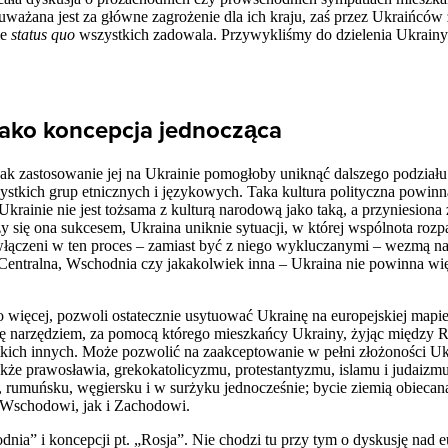
ważana jest za główne zagrożenie dla ich kraju, zaś przez Ukraińców 
ie
status quo
wszystkich zadowala. Przywykliśmy do dzielenia Ukrainy i
ako koncepcja jednocząca
k zastosowanie jej na Ukrainie pomogłoby uniknąć dalszego podziału 
zystkich grup etnicznych i językowych. Taka kultura polityczna powin
Ukrainie nie jest tożsama z kulturą narodową jako taką, a przyniesiona
 się ona sukcesem, Ukraina uniknie sytuacji, w której wspólnota rozpad
 włączeni w ten proces – zamiast być z niego wykluczanymi – wezmą na
Centralna, Wschodnia czy jakakolwiek inna – Ukraina nie powinna wi
więcej, pozwoli ostatecznie usytuować Ukrainę na europejskiej mapie, 
ę narzędziem, za pomocą którego mieszkańcy Ukrainy, żyjąc między Ro
stkich innych. Może pozwolić na zaakceptowanie w pełni złożoności Uk
kże prawosławia, grekokatolicyzmu, protestantyzmu, islamu i judaizmu
ku, rumuńsku, węgiersku i w surżyku jednocześnie; bycie ziemią obiecan
o Wschodowi, jak i Zachodowi.
dnia” i koncepcji pt. „Rosja”. Nie chodzi tu przy tym o dyskusję nad e