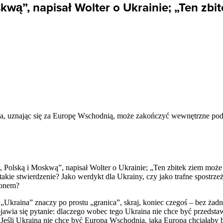
kwą”, napisał Wolter o Ukrainie; „Ten zbi
a, uznając się za Europę Wschodnią, może zakończyć wewnętrzne pod
w, Polską i Moskwą”, napisał Wolter o Ukrainie; „Ten zbitek ziem może
ie stwierdzenie? Jako werdykt dla Ukrainy, czy jako trafne spostrzeże
ionem?
 „Ukraina” znaczy po prostu „granica”, skraj, koniec czegoś – bez żad
jawia się pytanie: dlaczego wobec tego Ukraina nie chce być przedsta
 Jeśli Ukraina nie chce być Europą Wschodnią, jaką Europą chciałaby