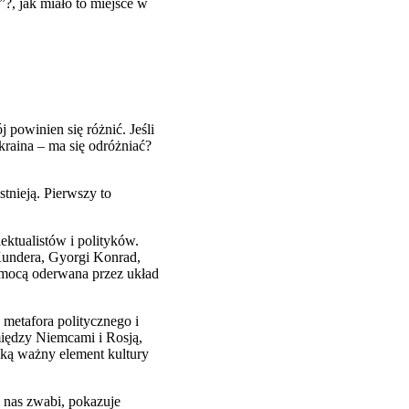
?, jak miało to miejsce w
j powinien się różnić. Jeśli
kraina – ma się odróżniać?
tnieją. Pierwszy to
ektualistów i polityków.
 Kundera, Gyorgi Konrad,
zemocą oderwana przez układ
 metafora politycznego i
między Niemcami i Rosją,
aką ważny element kultury
ż nas zwabi, pokazuje