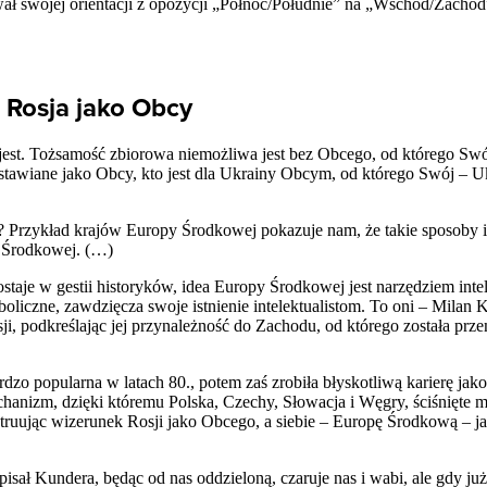
ował swojej orientacji z opozycji „Północ/Południe” na „Wschód/Zachód”
Rosja jako Obcy
się jest. Tożsamość zbiorowa niemożliwa jest bez Obcego, od którego Swó
stawiane jako Obcy, kto jest dla Ukrainy Obcym, od którego Swój – U
? Przykład krajów Europy Środkowej pokazuje nam, że takie sposoby is
 Środkowej. (…)
aje w gestii historyków, idea Europy Środkowej jest narzędziem intel
oliczne, zawdzięcza swoje istnienie intelektualistom. To oni – Milan
sji, podkreślając jej przynależność do Zachodu, od którego została pr
zo popularna w latach 80., potem zaś zrobiła błyskotliwą karierę jako
hanizm, dzięki któremu Polska, Czechy, Słowacja i Węgry, ściśnięte 
struując wizerunek Rosji jako Obcego, a siebie – Europę Środkową – j
 pisał Kundera, będąc od nas oddzieloną, czaruje nas i wabi, ale gdy ju