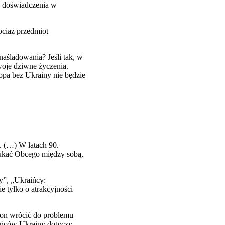
o doświadczenia w
ociaż przedmiot
naśladowania? Jeśli tak, w
woje dziwne życzenia.
opa bez Ukrainy nie będzie
i. (…) W latach 90.
zukać Obcego między sobą,
y”, „Ukraińcy:
e tylko o atrakcyjności
on wrócić do problemu
kańców Ukrainy dotyczy