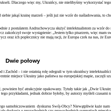
Brukseli. Dlaczego więc my, Ukraińcy, nie mielibyśmy wykorzystać teg
siebie jakąś krainę marzeń – jeśli już nie wzór do naśladowania, to ch
odnie z postulatem Andruchowycza służyć intelektualistom za wzór do 
cz zakończył swoje wystąpienie: „Jestem tylko pisarzem, więc mam s
 oraz ich poplecznicy nie mają racji, że Europa czek na nas, że Eur
Dwie połowy
i Zachód – i nie ostatnią rolę odegrali w tym ukraińscy intelektualiśc
ntnie miejsce Ukrainy jako państwa na europejskiej mapie, zaczęli s
ać, powinien być atrakcyjnie opakowany. Tytuły takie jak „Dwie Ukrain
tego przykładami, jednak dobrze byłoby, by autorzy myśleli czasami ni
onego samobiczowaniem dyskursu Swój-Obcy? Niewątpliwie każe nam 
e cała dyskusja o prozachodnich czy prowschodnich sympatiach miesz