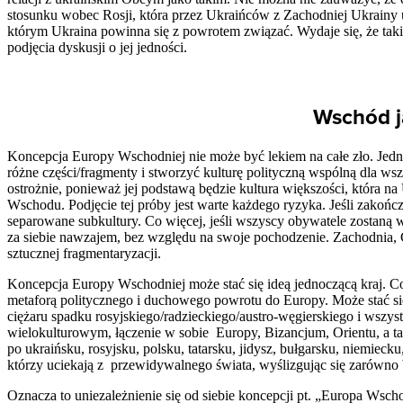
stosunku wobec Rosji, która przez Ukraińców z Zachodniej Ukrainy u
którym Ukraina powinna się z powrotem związać. Wydaje się, że tak
podjęcia dyskusji o jej jedności.
Wschód j
Koncepcja Europy Wschodniej nie może być lekiem na całe zło. Jedna
różne części/fragmenty i stworzyć kulturę polityczną wspólną dla ws
ostrożnie, ponieważ jej podstawą będzie kultura większości, która na 
Wschodu. Podjęcie tej próby jest warte każdego ryzyka. Jeśli zakończy
separowane subkultury. Co więcej, jeśli wszyscy obywatele zostaną
za siebie nawzajem, bez względu na swoje pochodzenie. Zachodnia, 
sztucznej fragmentaryzacji.
Koncepcja Europy Wschodniej może stać się ideą jednoczącą kraj. Co 
metaforą politycznego i duchowego powrotu do Europy. Może stać si
ciężaru spadku rosyjskiego/radzieckiego/austro-węgierskiego i wszy
wielokulturowym, łączenie w sobie Europy, Bizancjum, Orientu, a ta
po ukraińsku, rosyjsku, polsku, tatarsku, jidysz, bułgarsku, niemiec
którzy uciekają z przewidywalnego świata, wyślizgując się zarówn
Oznacza to uniezależnienie się od siebie koncepcji pt. „Europa Wscho