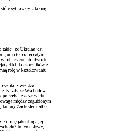
, które sytuowały Ukrainę
akiej, że Ukraina jest
ncjum i to, co na całym
st w odniesieniu do dwóch
oazjatyckich koczowników z
mną rolę w kształtowaniu
akowenko stwierdza:
rdalne. Każdy ze Wschodów
 potrzeba jeszcze wielu
wnowaga między zagubionym
j kultury Zachodem, albo
w Europę jako drugą jej
 Wschodu? Innymi słowy,