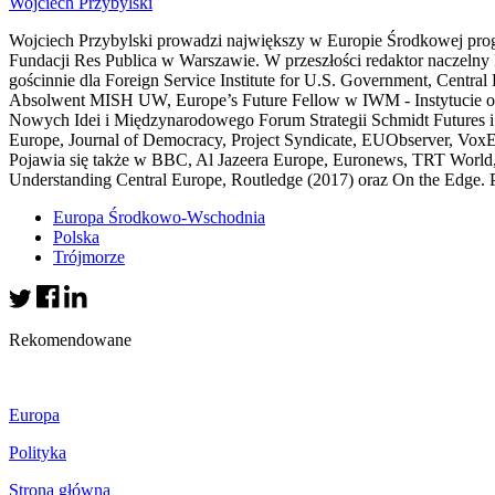
Wojciech Przybylski
Wojciech Przybylski prowadzi największy w Europie Środkowej progra
Fundacji Res Publica w Warszawie. W przeszłości redaktor naczeln
gościnnie dla Foreign Service Institute for U.S. Government, Centr
Absolwent MISH UW, Europe’s Future Fellow w IWM - Instytucie 
Nowych Idei i Międzynarodowego Forum Strategii Schmidt Futures i 
Europe, Journal of Democracy, Project Syndicate, EUObserver, VoxE
Pojawia się także w BBC, Al Jazeera Europe, Euronews, TRT World
Understanding Central Europe, Routledge (2017) oraz On the Edge. P
Europa Środkowo-Wschodnia
Polska
Trójmorze
Rekomendowane
Europa
Polityka
Strona główna