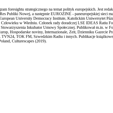
m foresightu strategicznego na temat polityk europejskich. Jest reda
y Res Publiki Nowej, a następnie EUROZINE - paneuropejskiej sieci 
al European University Democracy Institute, Katolickim Uniwersytet P
o Człowieku w Wiedniu. Członek rady doradczej LSE IDEAS Ratiu Fo
Stowarzyszenia Inkubator Umowy Społecznej. Publikował m.in. w Fore
urop, Hospodarske noviny, Internazionale, Zeit, Dzienniku Gazecie P
, TVN24, TOK FM, Szwedzkim Radiu i innych. Publikacje książkowe 
oland, Culturescapes (2019).