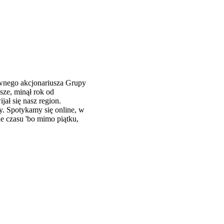
łównego akcjonariusza Grupy
sze, minął rok od
ał się nasz region.
y. Spotykamy się online, w
e czasu 'bo mimo piątku,