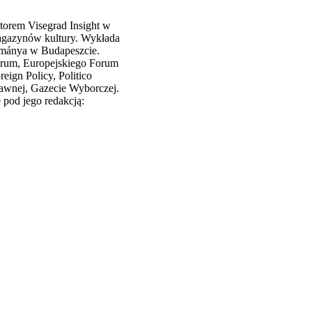
ktorem Visegrad Insight w
magazynów kultury. Wykłada
ázmánya w Budapeszcie.
rum, Europejskiego Forum
ign Policy, Politico
rawnej, Gazecie Wyborczej.
pod jego redakcją: