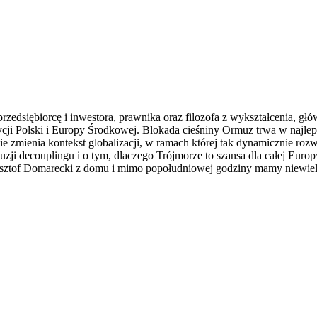
rzedsiębiorcę i inwestora, prawnika oraz filozofa z wykształcenia, g
cji Polski i Europy Środkowej. Blokada cieśniny Ormuz trwa w najlep
 zmienia kontekst globalizacji, w ramach której tak dynamicznie rozwij
ji decouplingu i o tym, dlaczego Trójmorze to szansa dla całej Europ
rzysztof Domarecki z domu i mimo popołudniowej godziny mamy niewiel