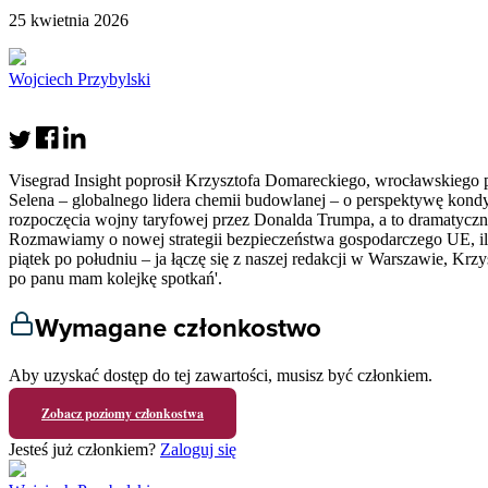
25 kwietnia 2026
Wojciech Przybylski
Visegrad Insight poprosił Krzysztofa Domareckiego, wrocławskiego p
Selena – globalnego lidera chemii budowlanej – o perspektywę kondy
rozpoczęcia wojny taryfowej przez Donalda Trumpa, a to dramatycznie
Rozmawiamy o nowej strategii bezpieczeństwa gospodarczego UE, iluz
piątek po południu – ja łączę się z naszej redakcji w Warszawie, K
po panu mam kolejkę spotkań'.
Wymagane członkostwo
Aby uzyskać dostęp do tej zawartości, musisz być członkiem.
Zobacz poziomy członkostwa
Jesteś już członkiem?
Zaloguj się