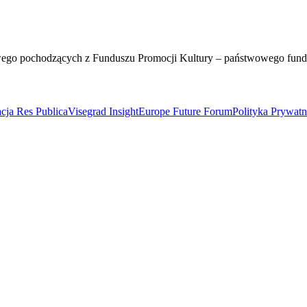
wego pochodzących z Funduszu Promocji Kultury – państwowego fun
cja Res Publica
Visegrad Insight
Europe Future Forum
Polityka Prywat