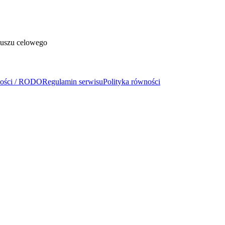
duszu celowego
ności / RODO
Regulamin serwisu
Polityka równości