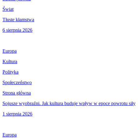
Świat
Tłuste kłamstwa
6 sierpnia 2026
Europa
Kultura
Polityka
Społeczeństwo
Strona główna
Sojusze wyobraźni. Jak kultura buduje wpływ w epoce powrotu siły
1 sierpnia 2026
Europa