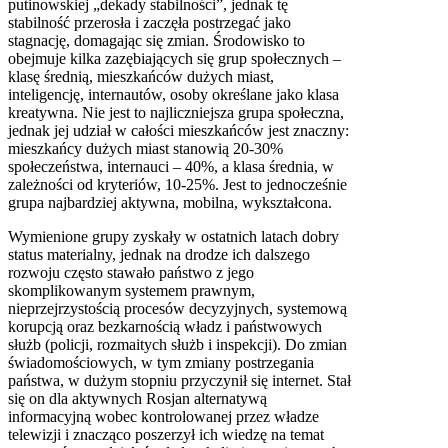
putinowskiej „dekady stabilności”, jednak tę
stabilność przerosła i zaczęła postrzegać jako
stagnację, domagając się zmian. Środowisko to
obejmuje kilka zazębiających się grup społecznych –
klasę średnią, mieszkańców dużych miast,
inteligencję, internautów, osoby określane jako klasa
kreatywna. Nie jest to najliczniejsza grupa społeczna,
jednak jej udział w całości mieszkańców jest znaczny:
mieszkańcy dużych miast stanowią 20-30%
społeczeństwa, internauci – 40%, a klasa średnia, w
zależności od kryteriów, 10-25%. Jest to jednocześnie
grupa najbardziej aktywna, mobilna, wykształcona.
Wymienione grupy zyskały w ostatnich latach dobry
status materialny, jednak na drodze ich dalszego
rozwoju często stawało państwo z jego
skomplikowanym systemem prawnym,
nieprzejrzystością procesów decyzyjnych, systemową
korupcją oraz bezkarnością władz i państwowych
służb (policji, rozmaitych służb i inspekcji). Do zmian
świadomościowych, w tym zmiany postrzegania
państwa, w dużym stopniu przyczynił się internet. Stał
się on dla aktywnych Rosjan alternatywą
informacyjną wobec kontrolowanej przez władze
telewizji i znacząco poszerzył ich wiedzę na temat