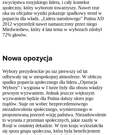
zwycięstwa rosyjskiego lidera, i cały kontekst
społeczny, który wyborom towarzyszy. Nawet rzut
oka na oficjalne wyniki pokazuje spadkowy trend w
poparciu dla władz. „Lidera narodowego” Putina AD
2012 wyprzedził nawet namaszczony przez niego
Miedwiediew, który 4 lata temu w wyborach zdobył
72% głosów.
Nowa opozycja
Wybory prezydenckie po raz pierwszy od lat
odbywały się w niespokojnej atmosferze. W obliczu
spadku poparcia społecznego dla lidera „Operacja
Wybory” i wygrana w I turze były dla obozu władzy
pewnym wyzwaniem. Jednak jeszcze większym
wyzwaniem będzie dla Putina dalszy okres jego
rządów. Staje on wobec bezprecedensowego
niezadowolenia społecznego, wymierzonego w
proponowaną przezeń wizję państwa. Niezadowolenie
to wyrasta z przemian społecznych, jakie zaszły w
Rosji w ostatniej dekadzie. W tym kraju wykształciła
się spora grupa społeczna, która była beneficjentem