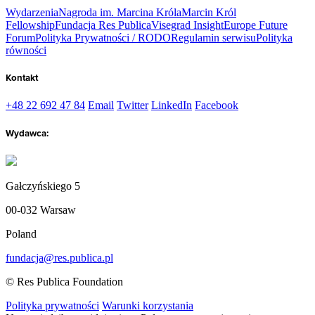
Wydarzenia
Nagroda im. Marcina Króla
Marcin Król
Fellowship
Fundacja Res Publica
Visegrad Insight
Europe Future
Forum
Polityka Prywatności / RODO
Regulamin serwisu
Polityka
równości
Kontakt
+48 22 692 47 84
Email
Twitter
LinkedIn
Facebook
Wydawca:
Gałczyńskiego 5
00-032 Warsaw
Poland
fundacja@res.publica.pl
© Res Publica Foundation
Polityka prywatności
Warunki korzystania