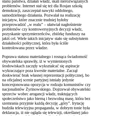
stanu państwa, działań władz, skali nierozwiązanych
problemów. Internet stał się też dla Rosjan szkołą
demokracji, zaszczepiał nawyki oddolnego,
samodzielnego działania. Pozwalał na realizację
inicjatyw, które znacznie trudniej byłoby
przeprowadzić „w realu” – ułatwiał nagłośnienie
problemów czy kontrowersyjnych decyzji władz,
pozyskanie sprzymierzeńców, zbiórkę funduszy na
jakiś cel. Wiele takich inicjatyw stało się substytutem
działalności politycznej, która była ściśle
kontrolowana przez władze.
Poprawa statusu materialnego i rosnąca świadomość
obywatelska sprawiły, iż w wymienionych
środowiskach zaczęły wykształcać się aspiracje
wykraczające poza kwestie materialne. Zaczął
doskwierać brak własnej reprezentacji politycznej, bo
na oficjalnej scenie partyjnej istniały jedynie
koncesjonowana opozycja w rodzaju komunistów czy
nacjonalistów Żyrinowskiego. Dojrzewał obywatelski
sprzeciw wobec arogancji władz, traktujących
społeczeństwo jako bierną i bezwolną masę, która bez
szemrania przyjmie każdą decyzję „góry”. Irytację
budziła telewizyjna propaganda, w dobrym tonie była
deklaracja, iż nie ogląda się telewizji, określanej jako