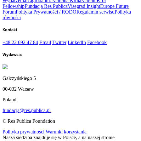
Wydarzenia
Nagroda im. Marcina Króla
Marcin Król
Fellowship
Fundacja Res Publica
Visegrad Insight
Europe Future
Forum
Polityka Prywatności / RODO
Regulamin serwisu
Polityka
równości
Kontakt
+48 22 692 47 84
Email
Twitter
LinkedIn
Facebook
Wydawca:
Gałczyńskiego 5
00-032 Warsaw
Poland
fundacja@res.publica.pl
© Res Publica Foundation
Polityka prywatności
Warunki korzystania
Nasza siedziba znajduje się w Polsce, a na naszej stronie