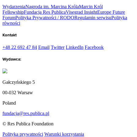
Wydarzenia
Nagroda im. Marcina Króla
Marcin Król
Fellowship
Fundacja Res Publica
Visegrad Insight
Europe Future
Forum
Polityka Prywatności / RODO
Regulamin serwisu
Polityka
równości
Kontakt
+48 22 692 47 84
Email
Twitter
LinkedIn
Facebook
Wydawca:
Gałczyńskiego 5
00-032 Warsaw
Poland
fundacja@res.publica.pl
© Res Publica Foundation
Polityka prywatności
Warunki korzystania