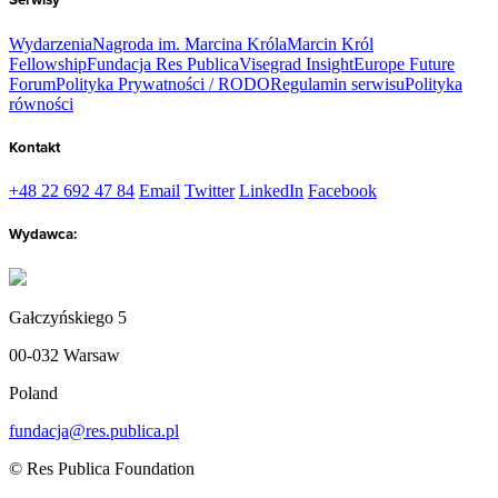
Serwisy
Wydarzenia
Nagroda im. Marcina Króla
Marcin Król
Fellowship
Fundacja Res Publica
Visegrad Insight
Europe Future
Forum
Polityka Prywatności / RODO
Regulamin serwisu
Polityka
równości
Kontakt
+48 22 692 47 84
Email
Twitter
LinkedIn
Facebook
Wydawca:
Gałczyńskiego 5
00-032 Warsaw
Poland
fundacja@res.publica.pl
© Res Publica Foundation