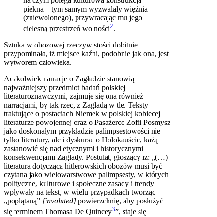
na czym polega kulturowa konstrukcja
piękna – tym samym wyzwalały więźnia
(zniewolonego), przywracając mu jego
2
cielesną przestrzeń wolności
.
Sztuka w obozowej rzeczywistości dobitnie
przypominała, iż miejsce kaźni, podobnie jak ona, jest
wytworem człowieka.
Aczkolwiek narracje o Zagładzie stanowią
najważniejszy przedmiot badań polskiej
literaturoznawczymi, zajmuje się ona również
narracjami, by tak rzec, z Zagładą w tle. Teksty
traktujące o postaciach Niemek w polskiej kobiecej
literaturze powojennej oraz o Pasażerce Zofii Posmysz
jako doskonałym przykładzie palimpsestowości nie
tylko literatury, ale i dyskursu o Holokauście, każą
zastanowić się nad etycznymi i historycznymi
konsekwencjami Zagłady. Postulat, głoszący iż: „(…)
literatura dotycząca hitlerowskich obozów musi być
czytana jako wielowarstwowe palimpsesty, w których
polityczne, kulturowe i społeczne zasady i trendy
wpływały na tekst, w wielu przypadkach tworząc
„poplątaną”
[involuted]
powierzchnię, aby posłużyć
3
się terminem Thomasa De Quincey
”, staje się