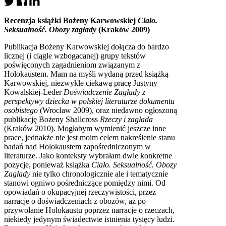
Recenzja książki Bożeny Karwowskiej
Ciało.
Seksualność. Obozy zagłady
(Kraków 2009)
Publikacja Bożeny Karwowskiej dołącza do bardzo
licznej (i ciągle wzbogacanej) grupy tekstów
poświęconych zagadnieniom związanym z
Holokaustem. Mam na myśli wydaną przed książką
Karwowskiej, niezwykle ciekawą pracę Justyny
Kowalskiej-Leder
Doświadczenie Zagłady z
perspektywy dziecka w polskiej literaturze dokumentu
osobistego
(Wrocław 2009), oraz niedawno ogłoszoną
publikację Bożeny Shallcross
Rzeczy i zagłada
(Kraków 2010). Mogłabym wymienić jeszcze inne
prace, jednakże nie jest moim celem nakreślenie stanu
badań nad Holokaustem zapośredniczonym w
literaturze. Jako konteksty wybrałam dwie konkretne
pozycje, ponieważ książka
Ciało. Seksualność. Obozy
Zagłady
nie tylko chronologicznie ale i tematycznie
stanowi ogniwo pośredniczące pomiędzy nimi. Od
opowiadań o okupacyjnej rzeczywistości, przez
narracje o doświadczeniach z obozów, aż po
przywołanie Holokaustu poprzez narracje o rzeczach,
niekiedy jedynym świadectwie istnienia tysięcy ludzi.