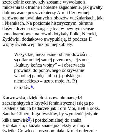
szczególnie cenny, gdy zostanie wywołane z
milczenia tak trudne i bolesne zagadnienie, jak gwałty
dokonywane przez żołnierzy Armii Czerwonej
zarówno na uwalnianych z obozów więźniarkach, jak
i Niemkach. Na poziomie historycznym, okrutne
doświadczenia okazują się być w pewnym sensie
ponadnarodowe, na równi dotykały Polki, Niemki,
Żydówki; dodatkowo uwypuklają, iż podczas II
wojny światowej i tuż po niej kobiety:
Wszystkie, niezależnie od narodowości –
są ofiarami tej samej przemocy, tej samej
„kultury końca wojny” – i obserwacja
prowadzi do ponownego odkrywanie
wspólnej pamięci obu (tj. polskiego i
niemieckiego – uzup. moje, A. P.)
4
narodów
.
Karwowska, dzięki dostosowaniu narzędzi
zaczerpniętych z krytyki feministycznej (sięga po
ustalenia takich badaczek jak Toril Moi, Bell Hooks,
Sandra Gilbert, Inga Iwasiów, by wymienić jedynie
5
kilka nazwisk
) i postkolonialnej do analiz
Holokaustu, ukazała znane już teksty w innym
świetle. Co więcej, przypomniała, iż niekoniecznie