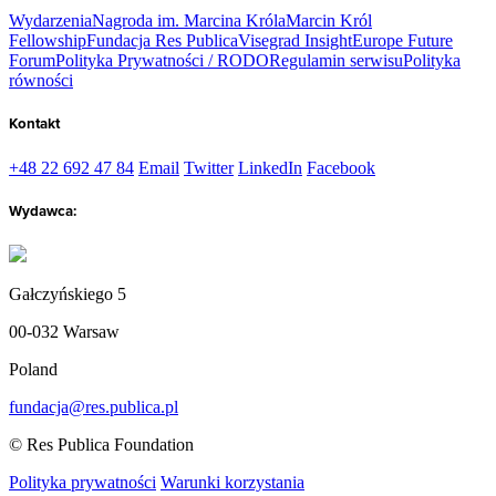
Wydarzenia
Nagroda im. Marcina Króla
Marcin Król
Fellowship
Fundacja Res Publica
Visegrad Insight
Europe Future
Forum
Polityka Prywatności / RODO
Regulamin serwisu
Polityka
równości
Kontakt
+48 22 692 47 84
Email
Twitter
LinkedIn
Facebook
Wydawca:
Gałczyńskiego 5
00-032 Warsaw
Poland
fundacja@res.publica.pl
© Res Publica Foundation
Polityka prywatności
Warunki korzystania