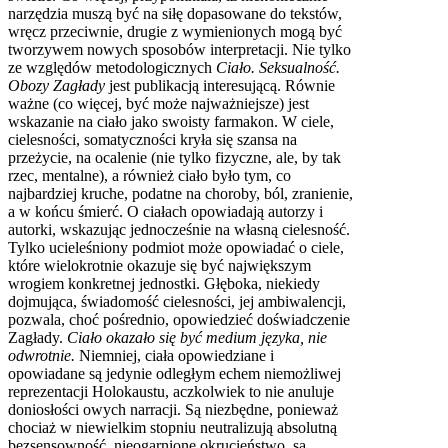
narzędzia muszą być na siłę dopasowane do tekstów,
wręcz przeciwnie, drugie z wymienionych mogą być
tworzywem nowych sposobów interpretacji. Nie tylko
ze względów metodologicznych
Ciało. Seksualność.
Obozy Zagłady
jest publikacją interesującą. Równie
ważne (co więcej, być może najważniejsze) jest
wskazanie na ciało jako swoisty farmakon. W ciele,
cielesności, somatyczności kryła się szansa na
przeżycie, na ocalenie (nie tylko fizyczne, ale, by tak
rzec, mentalne), a również ciało było tym, co
najbardziej kruche, podatne na choroby, ból, zranienie,
a w końcu śmierć. O ciałach opowiadają autorzy i
autorki, wskazując jednocześnie na własną cielesność.
Tylko ucieleśniony podmiot może opowiadać o ciele,
które wielokrotnie okazuje się być największym
wrogiem konkretnej jednostki. Głęboka, niekiedy
dojmująca, świadomość cielesności, jej ambiwalencji,
pozwala, choć pośrednio, opowiedzieć doświadczenie
Zagłady.
Ciało okazało się być medium języka, nie
odwrotnie.
Niemniej, ciała opowiedziane i
opowiadane są jedynie odległym echem niemożliwej
reprezentacji Holokaustu, aczkolwiek to nie anuluje
doniosłości owych narracji. Są niezbędne, ponieważ
chociaż w niewielkim stopniu neutralizują absolutną
bezsensowność, nieogarnione okrucieństwo, są