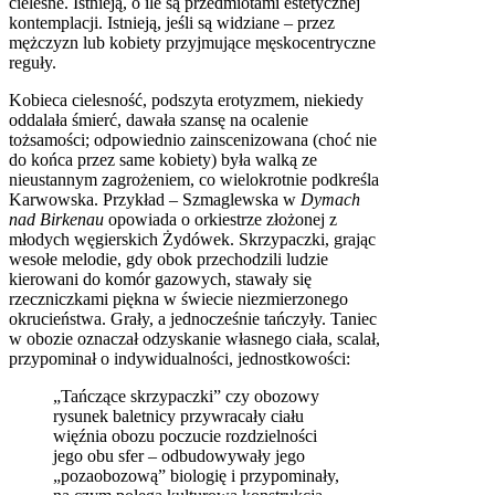
cielesne. Istnieją, o ile są przedmiotami estetycznej
kontemplacji. Istnieją, jeśli są widziane – przez
mężczyzn lub kobiety przyjmujące męskocentryczne
reguły.
Kobieca cielesność, podszyta erotyzmem, niekiedy
oddalała śmierć, dawała szansę na ocalenie
tożsamości; odpowiednio zainscenizowana (choć nie
do końca przez same kobiety) była walką ze
nieustannym zagrożeniem, co wielokrotnie podkreśla
Karwowska. Przykład – Szmaglewska w
Dymach
nad Birkenau
opowiada o orkiestrze złożonej z
młodych węgierskich Żydówek. Skrzypaczki, grając
wesołe melodie, gdy obok przechodzili ludzie
kierowani do komór gazowych, stawały się
rzeczniczkami piękna w świecie niezmierzonego
okrucieństwa. Grały, a jednocześnie tańczyły. Taniec
w obozie oznaczał odzyskanie własnego ciała, scalał,
przypominał o indywidualności, jednostkowości:
„Tańczące skrzypaczki” czy obozowy
rysunek baletnicy przywracały ciału
więźnia obozu poczucie rozdzielności
jego obu sfer – odbudowywały jego
„pozaobozową” biologię i przypominały,