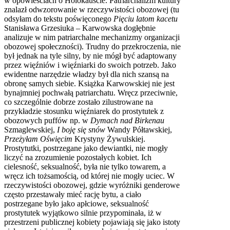
w opowieściach o Holokauście. Patriarchalizm kultury
znalazł odwzorowanie w rzeczywistości obozowej (tu
odsyłam do tekstu poświęconego
Pięciu latom kacetu
Stanisława Grzesiuka – Karwowska dogłębnie
analizuje w nim patriarchalne mechanizmy organizacji
obozowej społeczności). Trudny do przekroczenia, nie
był jednak na tyle silny, by nie mógł być adaptowany
przez więźniów i więźniarki do swoich potrzeb. Jako
ewidentne narzędzie władzy był dla nich szansą na
obronę samych siebie. Książka Karwowskiej nie jest
bynajmniej pochwałą patriarchatu. Wręcz przeciwnie,
co szczególnie dobrze zostało zilustrowane na
przykładzie stosunku więźniarek do prostytutek z
obozowych puffów np. w
Dymach nad Birkenau
Szmaglewskiej,
I boję się snów
Wandy Półtawskiej,
Przeżyłam Oświęcim
Krystyny Żywulskiej.
Prostytutki, postrzegane jako dewiantki, nie mogły
liczyć na zrozumienie pozostałych kobiet. Ich
cielesność, seksualność, była nie tylko towarem, a
wręcz ich tożsamością, od której nie mogły uciec. W
rzeczywistości obozowej, gdzie wyróżniki genderowe
często przestawały mieć rację bytu, a ciało
postrzegane było jako apłciowe, seksualność
prostytutek wyjątkowo silnie przypominała, iż w
przestrzeni publicznej kobiety pojawiają się jako istoty