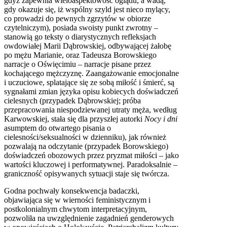
gdyż zapewnia wieloaspektowość oglądu, a wadą,
gdy okazuje się, iż wspólny szyld jest nieco mylący,
co prowadzi do pewnych zgrzytów w obiorze
czytelniczym), posiada swoisty punkt zwrotny –
stanowią go teksty o diarystycznych refleksjach
owdowiałej Marii Dąbrowskiej, odbywającej żałobę
po mężu Marianie, oraz Tadeusza Borowskiego
narracje o Oświęcimiu – narracje pisane przez
kochającego mężczyznę. Zaangażowanie emocjonalne
i uczuciowe, splatające się ze sobą miłość i śmierć, są
sygnałami zmian języka opisu kobiecych doświadczeń
cielesnych (przypadek Dąbrowskiej; próba
przepracowania niespodziewanej utraty męża, według
Karwowskiej, stała się dla przyszłej autorki
Nocy i dni
asumptem do otwartego pisania o
cielesności/seksualności w dzienniku), jak również
pozwalają na odczytanie (przypadek Borowskiego)
doświadczeń obozowych przez pryzmat miłości – jako
wartości kluczowej i performatywnej. Paradoksalnie –
graniczność opisywanych sytuacji staje się twórcza.
Godna pochwały konsekwencja badaczki,
objawiająca się w wierności feministycznym i
postkolonialnym chwytom interpretacyjnym,
pozwoliła na uwzględnienie zagadnień genderowych