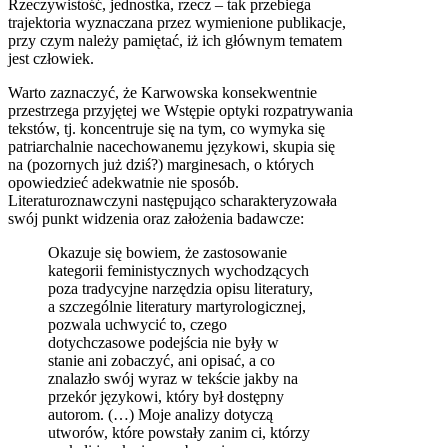
Rzeczywistość, jednostka, rzecz – tak przebiega
trajektoria wyznaczana przez wymienione publikacje,
przy czym należy pamiętać, iż ich głównym tematem
jest człowiek.
Warto zaznaczyć, że Karwowska konsekwentnie
przestrzega przyjętej we Wstępie optyki rozpatrywania
tekstów, tj. koncentruje się na tym, co wymyka się
patriarchalnie nacechowanemu językowi, skupia się
na (pozornych już dziś?) marginesach, o których
opowiedzieć adekwatnie nie sposób.
Literaturoznawczyni następująco scharakteryzowała
swój punkt widzenia oraz założenia badawcze:
Okazuje się bowiem, że zastosowanie
kategorii feministycznych wychodzących
poza tradycyjne narzędzia opisu literatury,
a szczególnie literatury martyrologicznej,
pozwala uchwycić to, czego
dotychczasowe podejścia nie były w
stanie ani zobaczyć, ani opisać, a co
znalazło swój wyraz w tekście jakby na
przekór językowi, który był dostępny
autorom. (…) Moje analizy dotyczą
utworów, które powstały zanim ci, którzy