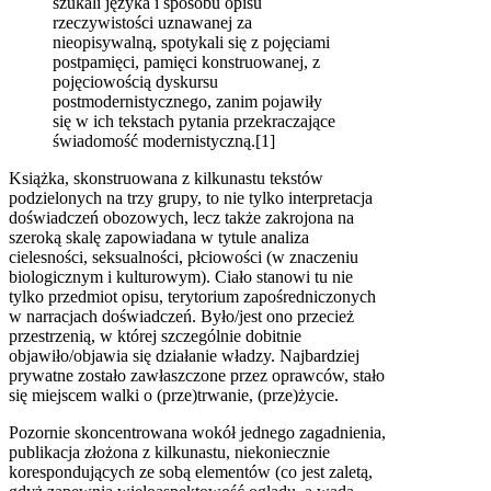
szukali języka i sposobu opisu
rzeczywistości uznawanej za
nieopisywalną, spotykali się z pojęciami
postpamięci, pamięci konstruowanej, z
pojęciowością dyskursu
postmodernistycznego, zanim pojawiły
się w ich tekstach pytania przekraczające
świadomość modernistyczną.[1]
Książka, skonstruowana z kilkunastu tekstów
podzielonych na trzy grupy, to nie tylko interpretacja
doświadczeń obozowych, lecz także zakrojona na
szeroką skalę zapowiadana w tytule analiza
cielesności, seksualności, płciowości (w znaczeniu
biologicznym i kulturowym). Ciało stanowi tu nie
tylko przedmiot opisu, terytorium zapośredniczonych
w narracjach doświadczeń. Było/jest ono przecież
przestrzenią, w której szczególnie dobitnie
objawiło/objawia się działanie władzy. Najbardziej
prywatne zostało zawłaszczone przez oprawców, stało
się miejscem walki o (prze)trwanie, (prze)życie.
Pozornie skoncentrowana wokół jednego zagadnienia,
publikacja złożona z kilkunastu, niekoniecznie
korespondujących ze sobą elementów (co jest zaletą,