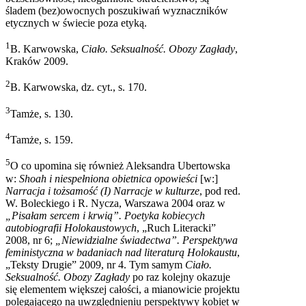
śladem (bez)owocnych poszukiwań wyznaczników
etycznych w świecie poza etyką.
1
B. Karwowska,
Ciało. Seksualność. Obozy Zagłady
,
Kraków 2009.
2
B. Karwowska, dz. cyt., s. 170.
3
Tamże, s. 130.
4
Tamże, s. 159.
5
O co upomina się również Aleksandra Ubertowska
w:
Shoah i niespełniona obietnica opowieści
[w:]
Narracja i tożsamość (I) Narracje w kulturze
, pod red.
W. Boleckiego i R. Nycza, Warszawa 2004 oraz w
„Pisałam sercem i krwią”. Poetyka kobiecych
autobiografii Holokaustowych
, „Ruch Literacki”
2008, nr 6;
„Niewidzialne świadectwa”. Perspektywa
feministyczna w badaniach nad literaturą Holokaustu
,
„Teksty Drugie” 2009, nr 4. Tym samym
Ciało.
Seksualność. Obozy Zagłady
po raz kolejny okazuje
się elementem większej całości, a mianowicie projektu
polegającego na uwzględnieniu perspektywy kobiet w