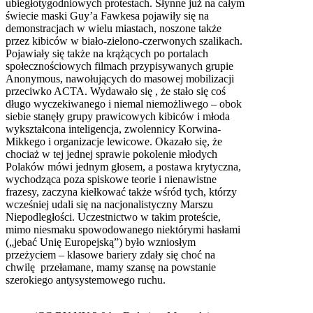
ubiegłotygodniowych protestach. Słynne już na całym
świecie maski Guy’a Fawkesa pojawiły się na
demonstracjach w wielu miastach, noszone także
przez kibiców w biało-zielono-czerwonych szalikach.
Pojawiały się także na krążących po portalach
społecznościowych filmach przypisywanych grupie
Anonymous, nawołujących do masowej mobilizacji
przeciwko ACTA. Wydawało się , że stało się coś
długo wyczekiwanego i niemal niemożliwego – obok
siebie stanęły grupy prawicowych kibiców i młoda
wykształcona inteligencja, zwolennicy Korwina-
Mikkego i organizacje lewicowe. Okazało się, że
chociaż w tej jednej sprawie pokolenie młodych
Polaków mówi jednym głosem, a postawa krytyczna,
wychodząca poza spiskowe teorie i nienawistne
frazesy, zaczyna kiełkować także wśród tych, którzy
wcześniej udali się na nacjonalistyczny Marszu
Niepodległości. Uczestnictwo w takim proteście,
mimo niesmaku spowodowanego niektórymi hasłami
(„jebać Unię Europejską”) było wzniosłym
przeżyciem – klasowe bariery zdały się choć na
chwilę przełamane, mamy szansę na powstanie
szerokiego antysystemowego ruchu.