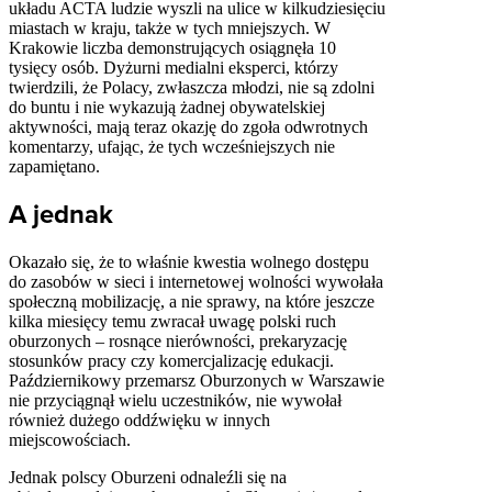
układu ACTA ludzie wyszli na ulice w kilkudziesięciu
miastach w kraju, także w tych mniejszych. W
Krakowie liczba demonstrujących osiągnęła 10
tysięcy osób. Dyżurni medialni eksperci, którzy
twierdzili, że Polacy, zwłaszcza młodzi, nie są zdolni
do buntu i nie wykazują żadnej obywatelskiej
aktywności, mają teraz okazję do zgoła odwrotnych
komentarzy, ufając, że tych wcześniejszych nie
zapamiętano.
A jednak
Okazało się, że to właśnie kwestia wolnego dostępu
do zasobów w sieci i internetowej wolności wywołała
społeczną mobilizację, a nie sprawy, na które jeszcze
kilka miesięcy temu zwracał uwagę polski ruch
oburzonych – rosnące nierówności, prekaryzację
stosunków pracy czy komercjalizację edukacji.
Październikowy przemarsz Oburzonych w Warszawie
nie przyciągnął wielu uczestników, nie wywołał
również dużego oddźwięku w innych
miejscowościach.
Jednak polscy Oburzeni odnaleźli się na