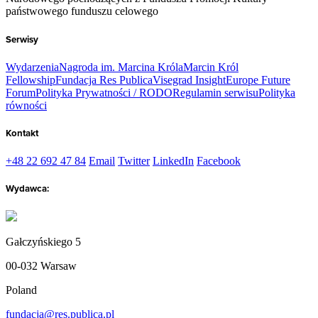
państwowego funduszu celowego
Serwisy
Wydarzenia
Nagroda im. Marcina Króla
Marcin Król
Fellowship
Fundacja Res Publica
Visegrad Insight
Europe Future
Forum
Polityka Prywatności / RODO
Regulamin serwisu
Polityka
równości
Kontakt
+48 22 692 47 84
Email
Twitter
LinkedIn
Facebook
Wydawca:
Gałczyńskiego 5
00-032 Warsaw
Poland
fundacja@res.publica.pl