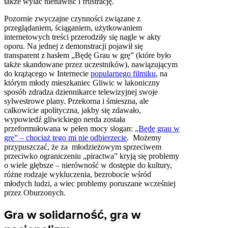
także wylać nienawiść i frustrację.
Pozornie zwyczajne czynności związane z
przeglądaniem, ściąganiem, użytkowaniem
internetowych treści przerodziły się nagle w akty
oporu. Na jednej z demonstracji pojawił się
transparent z hasłem „Będę Grau w grę” (które było
także skandowane przez uczestników), nawiązującym
do krążącego w Internecie
popularnego filmiku
, na
którym młody mieszkaniec Gliwic w lakoniczny
sposób zdradza dziennikarce telewizyjnej swoje
sylwestrowe plany. Przekorna i śmieszna, ale
całkowicie apolityczna, jakby się zdawało,
wypowiedź gliwickiego nerda została
przeformułowana w pełen mocy slogan:
„Będę grau w
gre” – chociaż tego mi nie odbierzecie
. Możemy
przypuszczać, że za młodzieżowym sprzeciwem
przeciwko ograniczeniu „piractwa” kryją się problemy
o wiele głębsze – nierówność w dostępie do kultury,
różne rodzaje wykluczenia, bezrobocie wśród
młodych ludzi, a wiec problemy poruszane wcześniej
przez Oburzonych.
Gra w solidarność, gra w