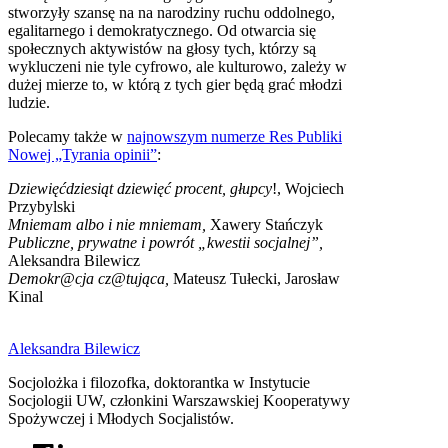
stworzyły szansę na na narodziny ruchu oddolnego,
egalitarnego i demokratycznego. Od otwarcia się
społecznych aktywistów na głosy tych, którzy są
wykluczeni nie tyle cyfrowo, ale kulturowo, zależy w
dużej mierze to, w którą z tych gier będą grać młodzi
ludzie.
Polecamy także w
najnowszym numerze Res Publiki
Nowej „Tyrania opinii”
:
Dziewięćdziesiąt dziewięć procent, głupcy
!, Wojciech
Przybylski
Mniemam albo i nie mniemam,
Xawery Stańczyk
Publiczne, prywatne i powrót „kwestii socjalnej”,
Aleksandra Bilewicz
Demokr@cja cz@tująca,
Mateusz Tułecki, Jarosław
Kinal
Aleksandra Bilewicz
Socjolożka i filozofka, doktorantka w Instytucie
Socjologii UW, członkini Warszawskiej Kooperatywy
Spożywczej i Młodych Socjalistów.