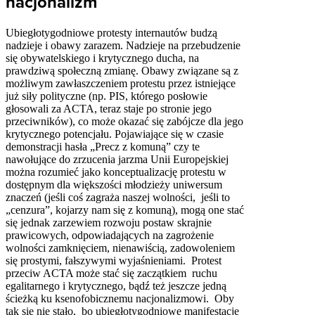
nacjonalizm
Ubiegłotygodniowe protesty internautów budzą
nadzieje i obawy zarazem. Nadzieje na przebudzenie
się obywatelskiego i krytycznego ducha, na
prawdziwą społeczną zmianę. Obawy związane są z
możliwym zawłaszczeniem protestu przez istniejące
już siły polityczne (np. PIS, którego posłowie
głosowali za ACTA, teraz staje po stronie jego
przeciwników), co może okazać się zabójcze dla jego
krytycznego potencjału. Pojawiające się w czasie
demonstracji hasła „Precz z komuną” czy te
nawołujące do zrzucenia jarzma Unii Europejskiej
można rozumieć jako konceptualizację protestu w
dostępnym dla większości młodzieży uniwersum
znaczeń (jeśli coś zagraża naszej wolności, jeśli to
„cenzura”, kojarzy nam się z komuną), mogą one stać
się jednak zarzewiem rozwoju postaw skrajnie
prawicowych, odpowiadających na zagrożenie
wolności zamknięciem, nienawiścią, zadowoleniem
się prostymi, fałszywymi wyjaśnieniami. Protest
przeciw ACTA może stać się zaczątkiem ruchu
egalitarnego i krytycznego, bądź też jeszcze jedną
ścieżką ku ksenofobicznemu nacjonalizmowi. Oby
tak się nie stało, bo ubiegłotygodniowe manifestacje