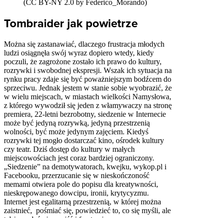
(CC BY-NY 2.0 by Federico_Morando)
Tombraider jak powietrze
Można się zastanawiać, dlaczego frustracja młodych
ludzi osiągnęła swój wyraz dopiero wtedy, kiedy
poczuli, że zagrożone zostało ich prawo do kultury,
rozrywki i swobodnej ekspresji. Wszak ich sytuacja na
rynku pracy zdaje się być poważniejszym bodźcem do
sprzeciwu. Jednak jestem w stanie sobie wyobrazić, że
w wielu miejscach, w miastach wielkości Namysłowa,
z którego wywodził się jeden z włamywaczy na stronę
premiera, 22-letni bezrobotny, siedzenie w Internecie
może być jedyną rozrywką, jedyną przestrzenią
wolności, być może jedynym zajęciem. Kiedyś
rozrywki tej mogło dostarczać kino, ośrodek kultury
czy teatr. Dziś dostęp do kultury w małych
miejscowościach jest coraz bardziej ograniczony.
„Siedzenie” na demotywatorach, kwejku, wykop.pl i
Facebooku, przerzucanie się w nieskończoność
memami otwiera pole do popisu dla kreatywności,
nieskrępowanego dowcipu, ironii, krytycyzmu.
Internet jest egalitarną przestrzenią, w której można
zaistnieć, pośmiać się, powiedzieć to, co się myśli, ale