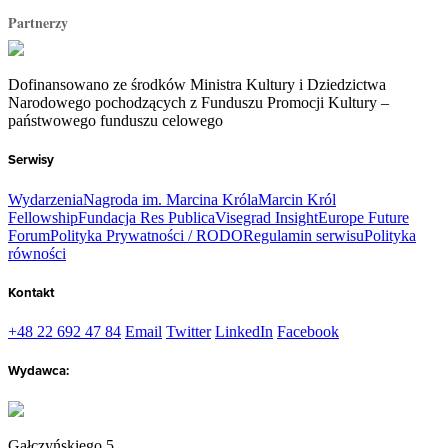
Partnerzy
Dofinansowano ze środków Ministra Kultury i Dziedzictwa
Narodowego pochodzących z Funduszu Promocji Kultury –
państwowego funduszu celowego
Serwisy
Wydarzenia
Nagroda im. Marcina Króla
Marcin Król
Fellowship
Fundacja Res Publica
Visegrad Insight
Europe Future
Forum
Polityka Prywatności / RODO
Regulamin serwisu
Polityka
równości
Kontakt
+48 22 692 47 84
Email
Twitter
LinkedIn
Facebook
Wydawca:
Gałczyńskiego 5