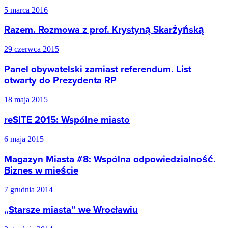
5 marca 2016
Razem. Rozmowa z prof. Krystyną Skarżyńską
29 czerwca 2015
Panel obywatelski zamiast referendum. List
otwarty do Prezydenta RP
18 maja 2015
reSITE 2015: Wspólne miasto
6 maja 2015
Magazyn Miasta #8: Wspólna odpowiedzialność.
Biznes w mieście
7 grudnia 2014
„Starsze miasta” we Wrocławiu