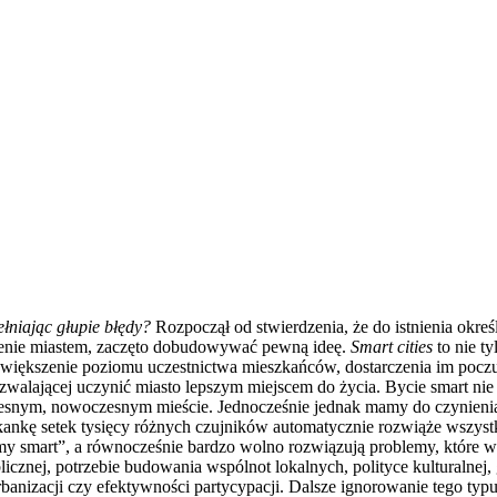
ełniając głupie błędy?
Rozpoczął od stwierdzenia, że do istnienia okreś
zenie miastem, zaczęto dobudowywać pewną ideę.
Smart cities
to nie t
a zwiększenie poziomu uczestnictwa mieszkańców, dostarczenia im poc
alającej uczynić miasto lepszym miejscem do życia. Bycie smart nie j
łczesnym, nowoczesnym mieście. Jednocześnie jednak mamy do czynienia
kankę setek tysięcy różnych czujników automatycznie rozwiąże wszystk
y smart”, a równocześnie bardzo wolno rozwiązują problemy, które w t
blicznej, potrzebie budowania wspólnot lokalnych, polityce kulturalnej
rbanizacji czy efektywności partycypacji. Dalsze ignorowanie tego typu