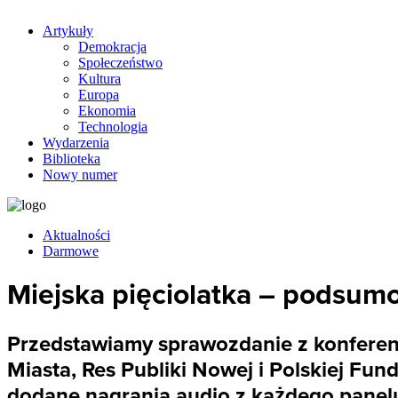
Artykuły
Demokracja
Społeczeństwo
Kultura
Europa
Ekonomia
Technologia
Wydarzenia
Biblioteka
Nowy numer
Aktualności
Darmowe
Miejska pięciolatka – podsum
Przedstawiamy sprawozdanie z konferencj
Miasta, Res Publiki Nowej i Polskiej F
dodane nagrania audio z każdego panelu