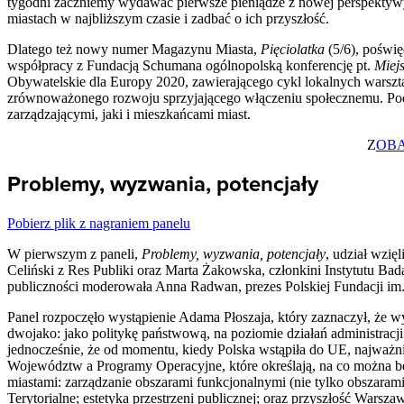
tygodni zaczniemy wydawać pierwsze pieniądze z nowej perspektywy 
miastach w najbliższym czasie i zadbać o ich przyszłość.
Dlatego też nowy numer Magazynu Miasta,
Pięciolatka
(5/6), poświę
współpracy z Fundacją Schumana ogólnopolską konferencję pt.
Miejs
Obywatelskie dla Europy 2020, zawierającego cykl lokalnych warsztat
zrównoważonego rozwoju sprzyjającego włączeniu społecznemu. Podc
zarządzającymi, jaki i mieszkańcami miast.
Z
OBA
Problemy, wyzwania, potencjały
Pobierz plik z nagraniem panelu
W pierwszym z paneli,
Problemy, wyzwania, potencjały
, udział wzi
Celiński z Res Publiki oraz Marta Żakowska, członkini Instytutu Bad
publiczności moderowała Anna Radwan, prezes Polskiej Fundacji im
Panel rozpoczęło wystąpienie Adama Płoszaja, który zaznaczył, że w
dwojako: jako politykę państwową, na poziomie działań administracji 
jednocześnie, że od momentu, kiedy Polska wstąpiła do UE, najważn
Województw a Programy Operacyjne, które określają, na co można bę
miastami: zarządzanie obszarami funkcjonalnymi (nie tylko obszarami
Terytorialne; estetyka przestrzeni publicznej; oraz przyszłość Wars