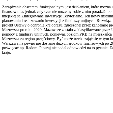
Zarządzanie obszarami funkcjonalnymi jest działaniem, które moż
finansowania, jednak cały czas nie możemy sobie z nim poradzić, bo
miejskiej są Zintegrowane Inwestycje Terytorialne. Ten nowy inst
planowaniu i realizowaniu inwestycji z funduszy unijnych. Rozwiąz
projekt Ustawy o ochronie krajobrazu, zgłoszonej przez kancelarię pr
Mazowsza po roku 2020. Mazowsze zostało zaklasyfikowane przez UE ja
pomocy z funduszy unijnych, ponieważ poziom PKB na mieszkańca prz
Mazowsza za region przejściowy. Być może trzeba zająć się w tym k
Warszawa na pewno nie dostanie dużych środków finansowych po 202
poświęcać np. Radom. Płoszaj nie podał odpowiedzi na to pytanie. 
kraju.