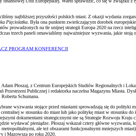
finansowej Unii Europejskiej. Warto sprawdzić, co się w związku z 
ciliśmy najbliższej przyszłości polskich miast. Z okazji wydania zorg
ka Pięciolatka
. Była ona punktem zwieńczającym dorobek europejskie
ów prowadzonych na tle unijnej strategii Europa 2020 na rzecz inteli
zas trzech paneli omawialiśmy najważniejsze wyzwania, jakie stoją 
CZ PROGRAM KONFERENCJI
ęli Adam Płoszaj, z Centrum Europejskich Studiów Regionalnych i L
ań Przestrzeni Publicznej i redaktorka naczelna Magazynu Miasta. Dys
. Roberta Schumana.
ybrane wyzwania stojące przed miastami sprowadzają się do polityki m
centralnej w stosunku do miast lub jako politykę miast w stosunku do i
iejszymi dokumentami strategicznymi nie są Strategie Rozwoju Kraju 
dzie wydawać pieniądze. Płoszaj wskazał cztery główne wyzwania, któ
 metropolitalnymi, ale też obszarami funkcjonalnymi mniejszych miast
zawy i Mazowsza po roku 2020.