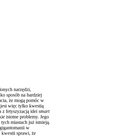
lonych narzędzi,
ylko sposób na bardziej
zucia, że mogą pomóc w
est więc tylko kwestią
 z fetyszyzacją idei
smart
ie istotne problemy. Jego
ych miastach już istnieją.
, gigantomanii w
 kwestii sprawi, że