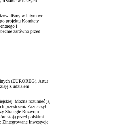
tym stanie w naszych
anizowaliśmy w lutym we
go projektu Komitety
gentnego i
obecnie zarówno przed
okalnych (EUROREG), Artur
kusję z udziałem
iejskiej. Można rozumieć ją
ch przestrzeni. Zaznaczył
czy Strategie Rozwoju
re stoją przed polskimi
); Zintegrowane Inwestycje