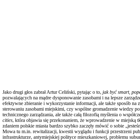
Jako drugi głos zabrał Artur Celiński, pytając o to,
jak być smart, pop
pozwalających na mądre dysponowanie zasobami i na lepsze zarząd
efektywne zbieranie i wykorzystanie informacji, ale także sposób n
sterowaniu zasobami miejskimi, czy wspólne gromadzenie wiedzy pozw
technicznego zarządzania, ale także całą filozofią myślenia o wspó
cities
, która objawia się przekonaniem, że wprowadzenie w miejską t
zdaniem polskie miasta bardzo szybko zaczęły mówić o sobie „jesteśm
Mowa tu m.in. rewitalizacji, kwestii wyglądu i funkcji przestrzeni pu
infrastrukturze, antymiejskiej polityce mieszkaniowej, problemu subu