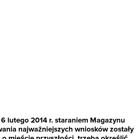
ę 6 lutego 2014 r. staraniem Magazynu
wania najważniejszych wniosków zostały
mieście przyszłości, trzeba określić,