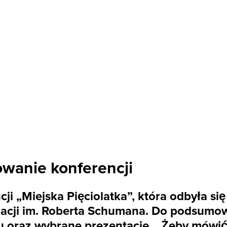
owanie konferencji
i „Miejska Pięciolatka”, która odbyła si
undacji im. Roberta Schumana. Do podsumo
 oraz wybrane prezentacje. Żeby mówić o 