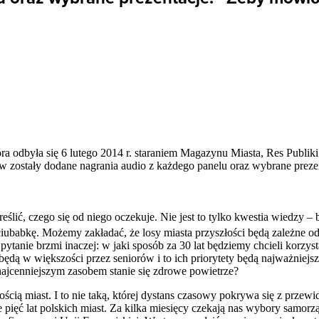
ra odbyła się 6 lutego 2014 r. staraniem Magazynu Miasta, Res Publiki
ostały dodane nagrania audio z każdego panelu oraz wybrane prezen
eślić, czego się od niego oczekuje. Nie jest to tylko kwestia wiedzy –
uciubabkę. Możemy zakładać, że losy miasta przyszłości będą zależne od
ytanie brzmi inaczej: w jaki sposób za 30 lat będziemy chcieli korzyst
dą w większości przez seniorów i to ich priorytety będą najważniejsz
najcenniejszym zasobem stanie się zdrowe powietrze?
ścią miast. I to nie taką, której dystans czasowy pokrywa się z przew
e pięć lat polskich miast. Za kilka miesięcy czekają nas wybory samorz