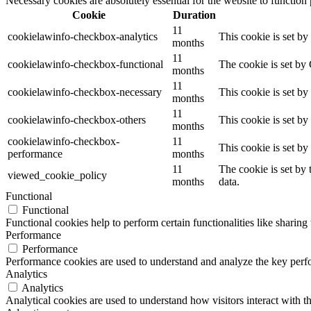
Necessary cookies are absolutely essential for the website to function
Cookie
Duration
11
cookielawinfo-checkbox-analytics
This cookie is set b
months
11
cookielawinfo-checkbox-functional
The cookie is set by
months
11
cookielawinfo-checkbox-necessary
This cookie is set b
months
11
cookielawinfo-checkbox-others
This cookie is set b
months
cookielawinfo-checkbox-
11
This cookie is set b
performance
months
11
The cookie is set by
viewed_cookie_policy
months
data.
Functional
Functional
Functional cookies help to perform certain functionalities like sharing 
Performance
Performance
Performance cookies are used to understand and analyze the key perfor
Analytics
Analytics
Analytical cookies are used to understand how visitors interact with th