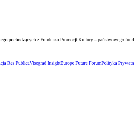
wego pochodzących z Funduszu Promocji Kultury – państwowego fun
cja Res Publica
Visegrad Insight
Europe Future Forum
Polityka Prywat