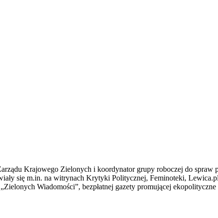
rządu Krajowego Zielonych i koordynator grupy roboczej do spraw poli
iały się m.in. na witrynach Krytyki Politycznej, Feminoteki, Lewica.pl
„Zielonych Wiadomości”, bezpłatnej gazety promującej ekopolityczne s