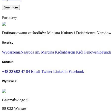
See more
Partnerzy
Dofinansowano ze środków Ministra Kultury i Dziedzictwa Narodo
Serwisy
Wydarzenia
Nagroda im. Marcina Króla
Marcin Król Fellowship
Funda
Kontakt
+48 22 692 47 84
Email
Twitter
LinkedIn
Facebook
Wydawca:
Gałczyńskiego 5
00-032 Warsaw