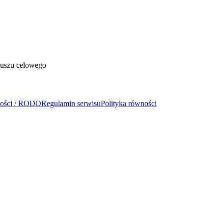
duszu celowego
ności / RODO
Regulamin serwisu
Polityka równości