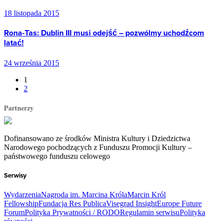
18 listopada 2015
Rona-Tas: Dublin III musi odejść – pozwólmy uchodźcom
latać!
24 września 2015
1
2
Partnerzy
Dofinansowano ze środków Ministra Kultury i Dziedzictwa
Narodowego pochodzących z Funduszu Promocji Kultury –
państwowego funduszu celowego
Serwisy
Wydarzenia
Nagroda im. Marcina Króla
Marcin Król
Fellowship
Fundacja Res Publica
Visegrad Insight
Europe Future
Forum
Polityka Prywatności / RODO
Regulamin serwisu
Polityka