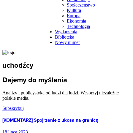
Społeczeństwo
Kultura
Europa
Ekonomia
Technologia
Wydarzenia
Biblioteka
Nowy numer
uchodźcy
Dajemy do myślenia
Analizy i publicystyka od ludzi dla ludzi. Wesprzyj niezależne
polskie media.
Subskrybuj
[KOMENTARZ] Spojrzenie z ukosa na granicę
18 lipca 2023