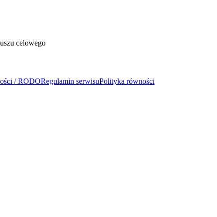
duszu celowego
ności / RODO
Regulamin serwisu
Polityka równości