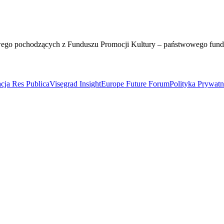
wego pochodzących z Funduszu Promocji Kultury – państwowego fun
cja Res Publica
Visegrad Insight
Europe Future Forum
Polityka Prywat