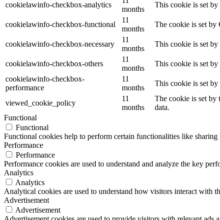
11
cookielawinfo-checkbox-analytics
This cookie is set b
months
11
cookielawinfo-checkbox-functional
The cookie is set by
months
11
cookielawinfo-checkbox-necessary
This cookie is set b
months
11
cookielawinfo-checkbox-others
This cookie is set b
months
cookielawinfo-checkbox-
11
This cookie is set b
performance
months
11
The cookie is set by
viewed_cookie_policy
months
data.
Functional
Functional
Functional cookies help to perform certain functionalities like sharing 
Performance
Performance
Performance cookies are used to understand and analyze the key perfor
Analytics
Analytics
Analytical cookies are used to understand how visitors interact with th
Advertisement
Advertisement
Advertisement cookies are used to provide visitors with relevant ads 