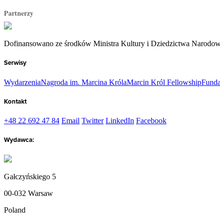
Partnerzy
Dofinansowano ze środków Ministra Kultury i Dziedzictwa Narodo
Serwisy
Wydarzenia
Nagroda im. Marcina Króla
Marcin Król Fellowship
Funda
Kontakt
+48 22 692 47 84
Email
Twitter
LinkedIn
Facebook
Wydawca:
Gałczyńskiego 5
00-032 Warsaw
Poland