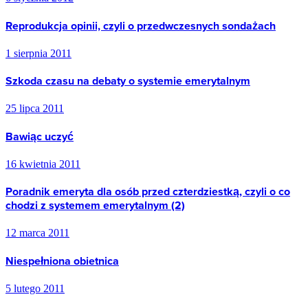
Reprodukcja opinii, czyli o przedwczesnych sondażach
1 sierpnia 2011
Szkoda czasu na debaty o systemie emerytalnym
25 lipca 2011
Bawiąc uczyć
16 kwietnia 2011
Poradnik emeryta dla osób przed czterdziestką, czyli o co
chodzi z systemem emerytalnym (2)
12 marca 2011
Niespełniona obietnica
5 lutego 2011