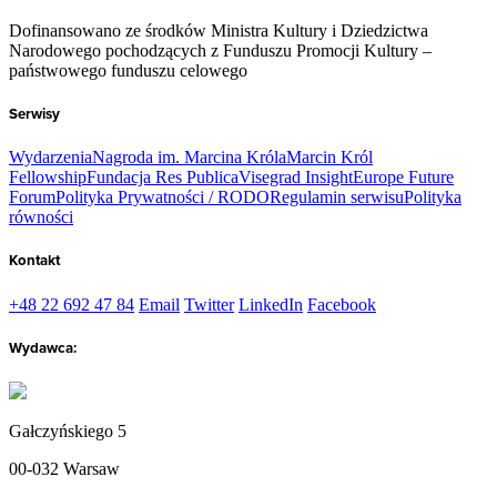
Dofinansowano ze środków Ministra Kultury i Dziedzictwa
Narodowego pochodzących z Funduszu Promocji Kultury –
państwowego funduszu celowego
Serwisy
Wydarzenia
Nagroda im. Marcina Króla
Marcin Król
Fellowship
Fundacja Res Publica
Visegrad Insight
Europe Future
Forum
Polityka Prywatności / RODO
Regulamin serwisu
Polityka
równości
Kontakt
+48 22 692 47 84
Email
Twitter
LinkedIn
Facebook
Wydawca:
Gałczyńskiego 5
00-032 Warsaw