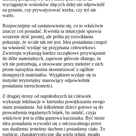
wyciągnięcie wniosków idących dalej niż odpowiedź
na pytanie, czy prywatyzować trzeba, czy też nie
warto.
Rozpocznijmy od zastanowienia się, co to właściwie
znaczy coś posiadać. Kwestia ta intuicyjnie sprawia
wrażenie dość prostej, ale próba jej rozwikłania
pokazuje, że wcale tak nie jest. Idea posiadania czegoś
na własność wydaje się przypisana człowiekowi.
Zwierzęta wykazują bardzo szczątkowe przywiązanie
do dóbr materialnych, zapewne głównie dlatego, że
ich nie potrzebują, a stosowane przez niektóre z nich
proste narzędzia można skonstruować z ogólnie
dostępnych materiałów. Wyjątkiem wydaje się tu
instynkt terytorialny stanowiący odpowiednik
posiadania nieruchomości.
Z drugiej strony od najmłodszych lat człowiek
wykazuje inklinacje w kierunku powiększania swego
stanu posiadania. Już kilkuletnie dzieci gotowe są do
prowadzenia regularnych bójek, by ustalić, czyja
właściwie jest ta żółta gumowa kaczuszka. Być może
idea posiadania wywodzi się z odczuwalnego przez
nas dualizmu: jesteśmy duchem i posiadamy ciało. To
rozbicie, charakterystyczne dla wielu religii, mogło