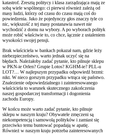
katastrof. Zresztą politycy i klasa zarządzająca mają ze
sobą wiele wspólnego: ci pierwsi również zależą od
masy ludzi, którzy od czasu do czasu mają coś do
powiedzenia. Jako że pojedynczy głos znaczy tyle co
nic, większość z tej masy postanawia nawet nie
wychodzić z domu na wybory. A po wyborach polityk
może robić właściwie to, co chce, łącznie z ustaleniem
wysokości swojej pensji.
Brak właściciela w bankach pokazał nam, gdzie leży
niebezpieczeństwo, warto jednak uczyć się na
błędach. Należałoby zadać pytanie, kto pilnuje sklepu
w PKN-ie Orlen? Grupie Lotos? KGHM-ie? PLL-u
LOT?… W najlepszym przypadku odpowiedź brzmi:
nikt. W nieco gorszym przypadku wtrąca się państwo.
Znalezienie odpowiedzialnego i zainteresowanego
właściciela to warunek skutecznego zakończenia
naszej gospodarczej transformacji i dogonienia
zachodu Europy.
W końcu może warto zadać pytanie, kto pilnuje
sklepu w naszym kraju? Obywatele zmęczeni są
niekompetencją i samowolą polityków i zamiast się
przeciwko temu buntować popadają w apatię.
Również w naszym kraju potrzeba zainteresowanych