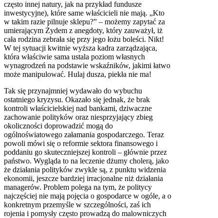
często innej natury, jak na przykład fundusze
inwestycyjne), które same właścicieli nie mają. „Kto
w takim razie pilnuje sklepu?” – możemy zapytać za
umierającym Żydem z anegdoty, który zauważył, iż
cała rodzina zebrała się przy jego łożu boleści. Nikt!
W tej sytuacji kwitnie wyższa kadra zarządzająca,
która właściwie sama ustala poziom własnych
wynagrodzeń na podstawie wskaźników, jakimi łatwo
może manipulować. Hulaj dusza, piekła nie ma!
Tak się przynajmniej wydawało do wybuchu
ostatniego kryzysu. Okazało się jednak, że brak
kontroli właścicielskiej nad bankami, dziwaczne
zachowanie polityków oraz niesprzyjający zbieg
okoliczności doprowadzić mogą do
ogólnoświatowego załamania gospodarczego. Teraz
powoli mówi się o reformie sektora finansowego i
poddaniu go skuteczniejszej kontroli – głównie przez
państwo. Wygląda to na leczenie dżumy cholerą, jako
że działania polityków zwykle są, z punktu widzenia
ekonomii, jeszcze bardziej irracjonalne niż działania
managerów. Problem polega na tym, że politycy
najczęściej nie mają pojęcia o gospodarce w ogóle, a o
konkretnym przemyśle w szczególności, zaś ich
rojenia i pomysły często prowadzą do malowniczych