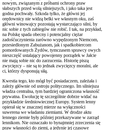
nowym, związanym z próbami ochrony praw
słabszych przed wolą silniejszych, i jako taka jest
godna pochwały. Szkoda tylko, że główni jej
orędownicy nie widzą belki we własnym oku, zaś
główni winowajcy pozostają wystarczająco silni, by
nic sobie z tych zabiegów nie robić. I tak, na przykład,
na Polskę spada obecny i potencjalny ciężar
zadośćuczynienia zarówno wypędzonym Niemcom,
przesiedlonym Zabużanom, jak i spadkobiercom
pomordowanych Żydów, tymczasem sprawcy owych
nieszczęść ustalający powojenny porządek w Jałcie
nie mają sobie nic do zarzucenia. Historię piszą
zwycięzcy – nie są to jednak zwycięzcy moralni, ale
ci, którzy dysponują siłą.
Kwestia tego, kto mógł być posiadaczem, zależała i
zależy głównie od ustroju politycznego. Im silniejsza
władza centralna, tym bardziej ograniczona własność
prywatna. Ewolucję tę szczególnie dobrze widać na
przykładzie średniowiecznej Europy. System lenny
opierał się w znacznej mierze na wyłączności
suwerena we władaniu ziemiami. W drodze aktu
lennego ziemie były później przekazywane w zarząd
lennikom. Nie oznaczało to bynajmniej zrzeczenia się
praw własności do ziemi, a jedynie jej czasowe