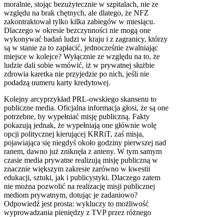
moralnie, stojąc bezużytecznie w szpitalach, nie ze
względu na brak chętnych, ale dlatego, że
NFZ
zakontraktował tylko kilka zabiegów w miesiącu.
Dlaczego w okresie bezczynności nie mogą one
wykonywać badań ludzi w kraju i z zagranicy, którzy
są w stanie za to zapłacić, jednocześnie zwalniając
miejsce w kolejce? Wyłącznie ze względu na to, że
ludzie dali sobie wmówić, iż w prywatnej służbie
zdrowia karetka nie przyjedzie po nich, jeśli nie
podadzą numeru karty kredytowej.
Kolejny arcyprzykład PRL-owskiego skansenu to
publiczne media. Oficjalna informacja głosi, że są one
potrzebne, by wypełniać misję publiczną. Fakty
pokazują jednak, że wypełniają one głównie wolę
opcji politycznej kierującej KRRiT, zaś misja,
pojawiająca się niegdyś około godziny pierwszej nad
ranem, dawno już zniknęła z anteny. W tym samym
czasie media prywatne realizują misję publiczną w
znacznie większym zakresie zarówno w kwestii
edukacji, sztuki, jak i publicystyki. Dlaczego zatem
nie można pozwolić na realizację misji publicznej
mediom prywatnym, dotując je zadaniowo?
Odpowiedź jest prosta: wykluczy to możliwość
wyprowadzania pieniędzy z
TVP
przez różnego