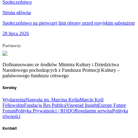
Społeczeństwo
Strona główna
Społeczeństwo na pierwszej linii obrony przed rosyjskim sabotażem
28 lipca 2026
Partnerzy
Dofinansowano ze środków Ministra Kultury i Dziedzictwa
Narodowego pochodzących z Funduszu Promocji Kultury –
państwowego funduszu celowego
Serwisy
Wydarzenia
Nagroda im. Marcina Króla
Marcin Król
Fellowship
Fundacja Res Publica
Visegrad Insight
Europe Future
Forum
Polityka Prywatności / RODO
Regulamin serwisu
Polityka
równości
Kontakt