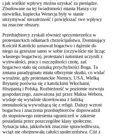
i jak wielkie wpływy można uzyskać za pieniądze.
Zbudowane na tej świadomości miasta Hanzy czy
niewielka, kupiecka Wenecja były w stanie
utrzymywać niezależność i powiększać swe wpływy
na znaczne obszary.
Przedsiębiorcy zyskali również sprzymierzeńca w
protestanckich odłamach chrześcijaństwa. Dominujący
Kościół Katolicki uznawał bogactwo i dążenie do
niego za grzeszne samo w sobie (oczywiście nie licząc
własnego bogactwa), protestanci natomiast uczynili z
wytrwałości, pracy i oszczędności cnotę, zaś
bogactwo stało się oznaką przychylności Boga. Ta
zmiana paradygmatu miała olbrzymie skutki, co widać
wyraźnie, gdy protestanckie Niemcy,
USA
, Wielką
Brytanię porówna się z katolickimi Włochami,
Hiszpanią i Polską. Rozbieżność w poziomie rozwoju
gospodarczego, zauważona już przez Maksa Webera,
wydaje się wyraźnie skorelowana z ludzką
mentalnością wywodzącą się z religii. Dalszy wzrost
bogactwa i znaczenia przedsiębiorców doprowadził
do stopniowego zniesienia ograniczeń w zakresie
posiadania przez poszczególne klasy społeczne.
Sytuacja taka, jakkolwiek znacznie sprawiedliwsza,
wciąż nie obejmowała całości społeczeństwa. Cóż z