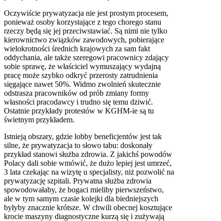
Oczywiście prywatyzacja nie jest prostym procesem,
ponieważ osoby korzystające z tego chorego stanu
rzeczy będą się jej przeciwstawiać. Są nimi nie tylko
kierownictwo związków zawodowych, pobierające
wielokrotności średnich krajowych za sam fakt
oddychania, ale także szeregowi pracownicy zdający
sobie sprawę, że właściciel wymuszający wydajną
pracę może szybko odkryć przerosty zatrudnienia
sięgające nawet 50%. Widmo zwolnień skutecznie
odstrasza pracowników od prób zmiany formy
własności pracodawcy i trudno się temu dziwić.
Ostatnie przykłady protestów w KGHM-ie są tu
świetnym przykładem.
Istnieją obszary, gdzie lobby beneficjentów jest tak
silne, że prywatyzacja to słowo tabu: doskonały
przykład stanowi służba zdrowia. Z jakichś powodów
Polacy dali sobie wmówić, że dużo lepiej jest umrzeć,
3 lata czekając na wizytę u specjalisty, niż pozwolić na
prywatyzację szpitali. Prywatna służba zdrowia
spowodowałaby, że bogaci mieliby pierwszeństwo,
ale w tym samym czasie kolejki dla biedniejszych
byłyby znacznie krótsze. W chwili obecnej kosztujące
krocie maszyny diagnostyczne kurzą się i zużywają