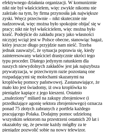
efektywnego działania organizacji. W komunizmie
nikt nie był właścicielem, więc zwykle nikomu nie
zależało na tym, by firma przynosiła jak największe
zyski. Wręcz przeciwnie – nikt skutecznie nie
nadzorował, więc można było spokojnie obijać się w
pracy; nikt nie był właścicielem, więc można było
kraść. Podejście do zakładu pracy jako własności
niczyjej wciąż jest w Polsce obecne, stanowiąc bagaż,
który jeszcze długo przyjdzie nam nieść. Trzeba
jednak zauważyć, że sytuacja poprawia się, kiedy
zainteresowany właściciel drastycznie ukróci tego
typu proceder. Dlatego jedynym ratunkiem dla
naszych niewydolnych zakładów jest jak najszybsza
prywatyzacja, w przeciwnym razie pozostaną one
rozpadającymi się molochami skazanymi na
kroplówkę pomocy państwowej. Zastanawiające, że
mało kto jest świadomy, iż owa kroplówka to
pieniądze kapiące z jego kieszeni. Ostatnio
„znaleziony” miliard na zakupy zbrojeniowe (i
przedłużające agonię sektora zbrojeniowego) oznacza
ponad 75 złotych zabranych z portfela każdego
pracującego Polaka. Dodajmy pomoc udzieloną
wszystkim sektorom na przestrzeni ostatnich 20 lat i
okazałoby się, że pewnie każdy mógłby za te
pieniądze pozwolić sobie na nowy telewizor.