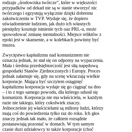
rodzaju „środowiska twórcze”, które w większości
przypadków od dekad nie są w stanie stworzyć nic
twórczego i egzystują wyłącznie dzięki dobremu
zakotwiczeniu w
TVP
. Wydaje się, że dopiero
uświadomienie ludziom, jak dużo ich własnych
pieniędzy kosztuje istnienie tych oaz PRL-u, może
spowodować zmianę mentalności. Miejsce reliktów z
epoki jest w skansenie, a w kolebkach powinny być
muzea.
Zwycięstwo kapitalizmu nad komunizmem nie
oznacza jednak, że stał się on odporny na wypaczenia.
Mała i średnia przedsiębiorczość jest siłą napędową
gospodarki Stanów Zjednoczonych i Europy. Proces
jednak załamuje się, gdy na scenę wkraczają wielkie
korporacje. Mająca być szczytem osiągnięć
kapitalizmu korporacja wydaje się go ciągnąć na dno
– i to z tego samego powodu, dla którego udusił się
komunizm. Korporacja nie ma właściciela, w każdym
razie nie takiego, który cokolwiek znaczy.
Jednocześnie jej właścicielami są miliony ludzi, którzy
mają coś do powiedzenia tylko raz do roku. Ich głos
znaczy jednak tak mało, że całkiem rozsądnie
postanawiają pozostać w domach. W tym samym
czasie duzi udziałowcy to także korporacje (choć