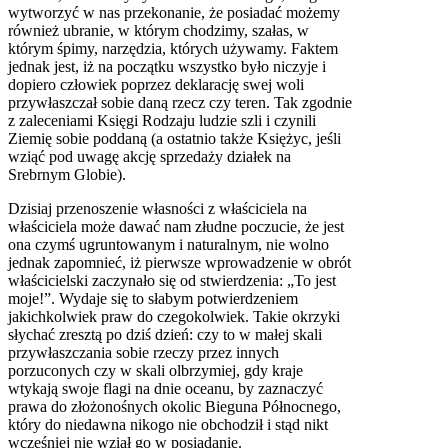
wytworzyć w nas przekonanie, że posiadać możemy
również ubranie, w którym chodzimy, szałas, w
którym śpimy, narzędzia, których używamy. Faktem
jednak jest, iż na początku wszystko było niczyje i
dopiero człowiek poprzez deklarację swej woli
przywłaszczał sobie daną rzecz czy teren. Tak zgodnie
z zaleceniami Księgi Rodzaju ludzie szli i czynili
Ziemię sobie poddaną (a ostatnio także Księżyc, jeśli
wziąć pod uwagę akcję sprzedaży działek na
Srebrnym Globie).
Dzisiaj przenoszenie własności z właściciela na
właściciela może dawać nam złudne poczucie, że jest
ona czymś ugruntowanym i naturalnym, nie wolno
jednak zapomnieć, iż pierwsze wprowadzenie w obrót
właścicielski zaczynało się od stwierdzenia: „To jest
moje!”. Wydaje się to słabym potwierdzeniem
jakichkolwiek praw do czegokolwiek. Takie okrzyki
słychać zresztą po dziś dzień: czy to w małej skali
przywłaszczania sobie rzeczy przez innych
porzuconych czy w skali olbrzymiej, gdy kraje
wtykają swoje flagi na dnie oceanu, by zaznaczyć
prawa do złożonośnych okolic Bieguna Północnego,
który do niedawna nikogo nie obchodził i stąd nikt
wcześniej nie wziął go w posiadanie.