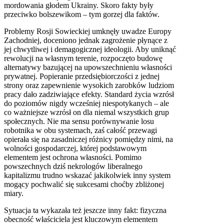
mordowania głodem Ukrainy. Skoro fakty były
przeciwko bolszewikom – tym gorzej dla faktów.
Problemy Rosji Sowieckiej umknęły uwadze Europy
Zachodniej, doceniono jednak zagrożenie płynące z
jej chwytliwej i demagogicznej ideologii. Aby uniknąć
rewolucji na własnym terenie, rozpoczęto budowę
alternatywy bazującej na upowszechnieniu własności
prywatnej. Popieranie przedsiębiorczości z jednej
strony oraz zapewnienie wysokich zarobków ludziom
pracy dało zadziwiające efekty. Standard życia wzrósł
do poziomów nigdy wcześniej niespotykanych – ale
co ważniejsze wzrósł on dla niemal wszystkich grup
społecznych. Nie ma sensu porównywanie losu
robotnika w obu systemach, zaś całość przewagi
opierała się na zasadniczej różnicy pomiędzy nimi, na
wolności gospodarczej, której podstawowym
elementem jest ochrona własności. Pomimo
powszechnych dziś nekrologów liberalnego
kapitalizmu trudno wskazać jakikolwiek inny system
mogący pochwalić się sukcesami choćby zbliżonej
miary.
Sytuacja ta wykazała też jeszcze inny fakt: fizyczna
obecność właściciela jest kluczowym elementem