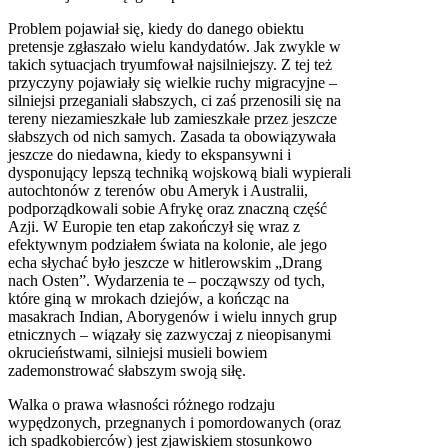
Problem pojawiał się, kiedy do danego obiektu
pretensje zgłaszało wielu kandydatów. Jak zwykle w
takich sytuacjach tryumfował najsilniejszy. Z tej też
przyczyny pojawiały się wielkie ruchy migracyjne –
silniejsi przeganiali słabszych, ci zaś przenosili się na
tereny niezamieszkałe lub zamieszkałe przez jeszcze
słabszych od nich samych. Zasada ta obowiązywała
jeszcze do niedawna, kiedy to ekspansywni i
dysponujący lepszą techniką wojskową biali wypierali
autochtonów z terenów obu Ameryk i Australii,
podporządkowali sobie Afrykę oraz znaczną część
Azji. W Europie ten etap zakończył się wraz z
efektywnym podziałem świata na kolonie, ale jego
echa słychać było jeszcze w hitlerowskim „Drang
nach Osten”. Wydarzenia te – począwszy od tych,
które giną w mrokach dziejów, a kończąc na
masakrach Indian, Aborygenów i wielu innych grup
etnicznych – wiązały się zazwyczaj z nieopisanymi
okrucieństwami, silniejsi musieli bowiem
zademonstrować słabszym swoją siłę.
Walka o prawa własności różnego rodzaju
wypędzonych, przegnanych i pomordowanych (oraz
ich spadkobierców) jest zjawiskiem stosunkowo