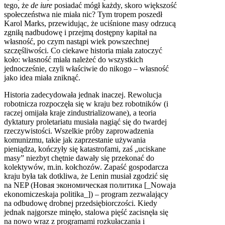
tego, że
de iure
posiadać mógł każdy, skoro większość
społeczeństwa nie miała nic? Tym tropem poszedł
Karol Marks, przewidując, że uciśnione masy odrzucą
zgniłą nadbudowę i przejmą dostępny kapitał na
własność, po czym nastąpi wiek powszechnej
szczęśliwości. Co ciekawe historia miała zatoczyć
koło: własność miała należeć do wszystkich
jednocześnie, czyli właściwie do nikogo – własność
jako idea miała zniknąć.
Historia zadecydowała jednak inaczej. Rewolucja
robotnicza rozpoczęła się w kraju bez robotników (i
raczej omijała kraje zindustrializowane), a teoria
dyktatury proletariatu musiała nagiąć się do twardej
rzeczywistości. Wszelkie próby zaprowadzenia
komunizmu, takie jak zaprzestanie używania
pieniądza, kończyły się katastrofami, zaś „uciskane
masy” niezbyt chętnie dawały się przekonać do
kolektywów, m.in. kołchozów. Zapaść gospodarcza
kraju była tak dotkliwa, że Lenin musiał zgodzić się
na
NEP
(Новая экономическая политика [_Nowaja
ekonomiczeskaja politika_]) – program zezwalający
na odbudowę drobnej przedsiębiorczości. Kiedy
jednak najgorsze minęło, stalowa pięść zacisnęła się
na nowo wraz z programami rozkułaczania i