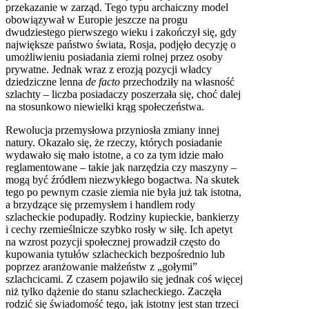
przekazanie w zarząd. Tego typu archaiczny model
obowiązywał w Europie jeszcze na progu
dwudziestego pierwszego wieku i zakończył się, gdy
największe państwo świata, Rosja, podjęło decyzję o
umożliwieniu posiadania ziemi rolnej przez osoby
prywatne. Jednak wraz z erozją pozycji władcy
dziedziczne lenna
de facto
przechodziły na własność
szlachty – liczba posiadaczy poszerzała się, choć dalej
na stosunkowo niewielki krąg społeczeństwa.
Rewolucja przemysłowa przyniosła zmiany innej
natury. Okazało się, że rzeczy, których posiadanie
wydawało się mało istotne, a co za tym idzie mało
reglamentowane – takie jak narzędzia czy maszyny –
mogą być źródłem niezwykłego bogactwa. Na skutek
tego po pewnym czasie ziemia nie była już tak istotna,
a brzydzące się przemysłem i handlem rody
szlacheckie podupadły. Rodziny kupieckie, bankierzy
i cechy rzemieślnicze szybko rosły w siłę. Ich apetyt
na wzrost pozycji społecznej prowadził często do
kupowania tytułów szlacheckich bezpośrednio lub
poprzez aranżowanie małżeństw z „gołymi”
szlachcicami. Z czasem pojawiło się jednak coś więcej
niż tylko dążenie do stanu szlacheckiego. Zaczęła
rodzić się świadomość tego, jak istotny jest stan trzeci