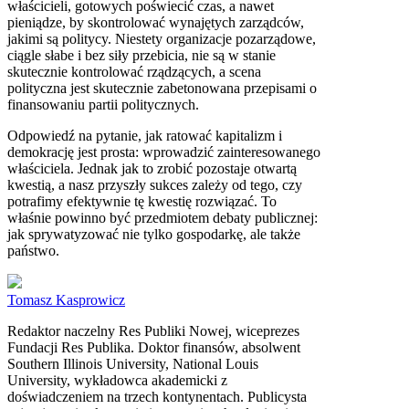
właścicieli, gotowych poświecić czas, a nawet
pieniądze, by skontrolować wynajętych zarządców,
jakimi są politycy. Niestety organizacje pozarządowe,
ciągle słabe i bez siły przebicia, nie są w stanie
skutecznie kontrolować rządzących, a scena
polityczna jest skutecznie zabetonowana przepisami o
finansowaniu partii politycznych.
Odpowiedź na pytanie, jak ratować kapitalizm i
demokrację jest prosta: wprowadzić zainteresowanego
właściciela. Jednak jak to zrobić pozostaje otwartą
kwestią, a nasz przyszły sukces zależy od tego, czy
potrafimy efektywnie tę kwestię rozwiązać. To
właśnie powinno być przedmiotem debaty publicznej:
jak sprywatyzować nie tylko gospodarkę, ale także
państwo.
Tomasz Kasprowicz
Redaktor naczelny Res Publiki Nowej, wiceprezes
Fundacji Res Publika. Doktor finansów, absolwent
Southern Illinois University, National Louis
University, wykładowca akademicki z
doświadczeniem na trzech kontynentach. Publicysta