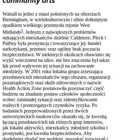
community arts
Walsall to jedno z miast położonych na obrzeżach
Birmingham, w wielokulturowym i silnie dotkniętym
upadkiem wielkiego przemysłu rejonie West
1
Midlands
. Jednym z największych problemów
nękających mieszkańców dzielnic Caldmore, Pleck i
Palfrey była prostytucja i towarzyszące jej: handel
narkotykami, przemoc oraz ogólny brak poczucia
bezpieczeństwa. W niektórych okolicach obawiano się
wyjść wieczorem na ulice, nie bez znaczenia był także
lęk przed wpływem tej sytuacji na zachowanie
młodzieży. W 2001 roku lokalna grupa zrzeszająca
przedstawicieli mieszkańców tego obszaru, organizacji
pozarządowych oraz służb zdrowotnych o nazwie
Health Action Zone postanowiła przeznaczyć część
budżetu na zbadanie postaw członków społeczności
wobec zaistniałej sytuacji oraz zidentyfikowanie
realnych i postrzeganych czynników ryzyka. Po
badaniach przeprowadzonych przez dwóch
uniwersyteckich naukowców okazało się, że kwestią
łączącą przedstawicieli tak różnych grup interesów,
jak lokalni aktywiści, mieszkańcy, młodzież szkolna i
prostytutki, jest kwestia bezpieczeństwa. Aby
dogłębniej zbadać ten problem, poszukać rozwiązań i