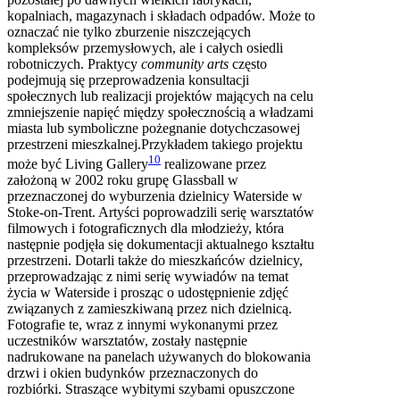
kopalniach, magazynach i składach odpadów. Może to
oznaczać nie tylko zburzenie niszczejących
kompleksów przemysłowych, ale i całych osiedli
robotniczych. Praktycy
community arts
często
podejmują się przeprowadzenia konsultacji
społecznych lub realizacji projektów mających na celu
zmniejszenie napięć między społecznością a władzami
miasta lub symboliczne pożegnanie dotychczasowej
przestrzeni mieszkalnej.Przykładem takiego projektu
10
może być Living Gallery
realizowane przez
założoną w 2002 roku grupę Glassball w
przeznaczonej do wyburzenia dzielnicy Waterside w
Stoke-on-Trent. Artyści poprowadzili serię warsztatów
filmowych i fotograficznych dla młodzieży, która
następnie podjęła się dokumentacji aktualnego kształtu
przestrzeni. Dotarli także do mieszkańców dzielnicy,
przeprowadzając z nimi serię wywiadów na temat
życia w Waterside i prosząc o udostępnienie zdjęć
związanych z zamieszkiwaną przez nich dzielnicą.
Fotografie te, wraz z innymi wykonanymi przez
uczestników warsztatów, zostały następnie
nadrukowane na panelach używanych do blokowania
drzwi i okien budynków przeznaczonych do
rozbiórki. Straszące wybitymi szybami opuszczone