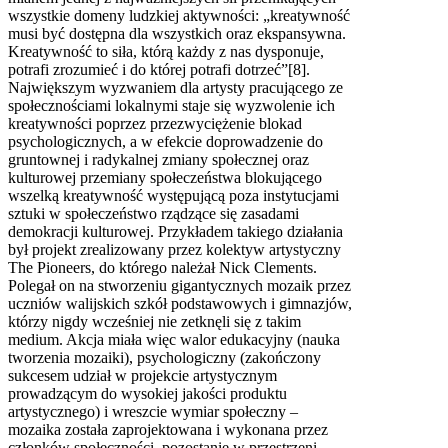
wszystkie domeny ludzkiej aktywności: „kreatywność
musi być dostępna dla wszystkich oraz ekspansywna.
Kreatywność to siła, którą każdy z nas dysponuje,
potrafi zrozumieć i do której potrafi dotrzeć”[8].
Największym wyzwaniem dla artysty pracującego ze
społecznościami lokalnymi staje się wyzwolenie ich
kreatywności poprzez przezwyciężenie blokad
psychologicznych, a w efekcie doprowadzenie do
gruntownej i radykalnej zmiany społecznej oraz
kulturowej przemiany społeczeństwa blokującego
wszelką kreatywność występującą poza instytucjami
sztuki w społeczeństwo rządzące się zasadami
demokracji kulturowej. Przykładem takiego działania
był projekt zrealizowany przez kolektyw artystyczny
The Pioneers, do którego należał Nick Clements.
Polegał on na stworzeniu gigantycznych mozaik przez
uczniów walijskich szkół podstawowych i gimnazjów,
którzy nigdy wcześniej nie zetknęli się z takim
medium. Akcja miała więc walor edukacyjny (nauka
tworzenia mozaiki), psychologiczny (zakończony
sukcesem udział w projekcie artystycznym
prowadzącym do wysokiej jakości produktu
artystycznego) i wreszcie wymiar społeczny –
mozaika została zaprojektowana i wykonana przez
członków społeczności, pozostanie w przestrzeni