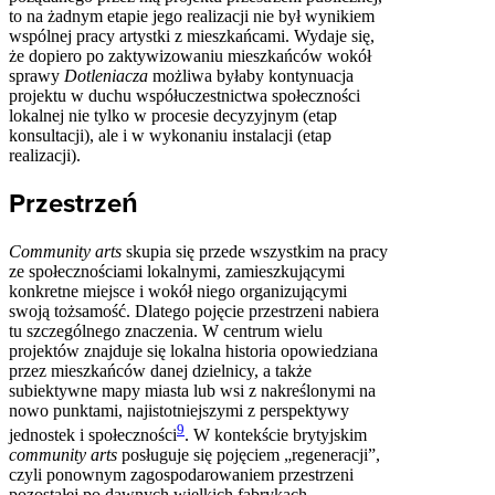
to na żadnym etapie jego realizacji nie był wynikiem
wspólnej pracy artystki z mieszkańcami. Wydaje się,
że dopiero po zaktywizowaniu mieszkańców wokół
sprawy
Dotleniacza
możliwa byłaby kontynuacja
projektu w duchu współuczestnictwa społeczności
lokalnej nie tylko w procesie decyzyjnym (etap
konsultacji), ale i w wykonaniu instalacji (etap
realizacji).
Przestrzeń
Community arts
skupia się przede wszystkim na pracy
ze społecznościami lokalnymi, zamieszkującymi
konkretne miejsce i wokół niego organizującymi
swoją tożsamość. Dlatego pojęcie przestrzeni nabiera
tu szczególnego znaczenia. W centrum wielu
projektów znajduje się lokalna historia opowiedziana
przez mieszkańców danej dzielnicy, a także
subiektywne mapy miasta lub wsi z nakreślonymi na
nowo punktami, najistotniejszymi z perspektywy
9
jednostek i społeczności
. W kontekście brytyjskim
community arts
posługuje się pojęciem „regeneracji”,
czyli ponownym zagospodarowaniem przestrzeni
pozostałej po dawnych wielkich fabrykach,