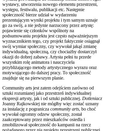
wystawy, utworzenia nowego elementu przestrzeni,
występu, festiwalu, publikacji etc. Następnie
społeczność bierze udział w wydarzeniu
prezentującym wyniki projektu i tym samym uznaje
go za swój, a nie jedynie narzucony przez artystę:
pojawienie się członków wspólnoty na
podsumowaniu projektu jest często najważniejszym
wyznacznikiem tego, czy projekt faktycznie osiągnął
swój wymiar społeczny, czy wywołał jakąś zmianę
indywidualną, społeczną, czy chociażby dostarczył
okazji do dobrej zabawy. Artysta pełni tu przede
wszystkim rolę animatora i nauczyciela
przybliżającego metody artystycznego wyrazu oraz
motywującego do dalszej pracy. To społeczność
znajduje się na pierwszym planie.
Community arts jest zatem odejściem zarówno od
sztuki rozumianej jako przestrzeń indywidualnej
ekspresji artysty, jak i od sztuki publicznej.
Dotleniacz
Joanny Rajkowskiej nie mógłby więc zostać uznany
za instalację z pogranicza
community arts
, bo choć
wywołał ogromny odzew społeczny, został
zaakceptowany przez mieszkańców osiedla i
zmobilizował społeczność do kampanii na rzecz
pożądanego przez nią projektu przestrzeni publicznej,