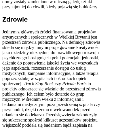
domy zostały zamienione w uliczną galerię sztuki –
przynajmniej do chwili, kiedy pojawią się buldożery.
Zdrowie
Jednym z głównych źródeł finansowania projektów
artystycznych i społecznych w Wielkiej Brytanii jest
przestrzeń zdrowia publicznego. Na definicję zdrowia
składa się między innymi propagowanie kreatywności
jako dziedziny niezbędnej do prawidłowego rozwoju
psychicznego i osiągnięcia pełni potencjału jednostki,
dążenie do poprawienia jakości życia we wszystkich
jego aspektach, rozszerzanie dostępu do usług
medycznych, kampanie informacyjne, a także terapia
poprzez sztukę w szpitalach i ośrodkach opieki
społecznej.
Truck Stop Rock
czy
Private Parts
to
projekty odnoszące się właśnie do przestrzeni zdrowia
publicznego. Ich celem było dotarcie do grup
mężczyzn w średnim wieku z informacjami i
badaniami medycznymi poza przestrzenią szpitala czy
przychodni, dzięki czemu niwelowano lęk przed
udaniem się do lekarza. Przedsięwzięcia zakończyły
się sukcesem: spośród kilkuset uczestników projektu
większość poddała się badaniom bądź zapisała na