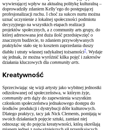
wywierającej wpływ na aktualną politykę kulturalną –
doprowadziły zdaniem Kelly’ego do postępującej
profesjonalizacji ruchu. I choć za sukces nurtu można
uznać uczynienie z lokalnej społeczności podmiotu
decyzyjnego na wszystkich etapach realizacji
projektów społecznych, a z community arts grupy, do
której adresowana jest duża ilość przedsięwzięć o
znacznym budżecie, to zdaniem przywoływanych
praktyków stało się to kosztem zaprzedania duszy
7
diabłu i utraty własnej radykalnej tożsamości
. Wydaje
się jednak, że można wyróżnić kilka pojęć i zakresów
działania kluczowych dla
community arts
.
Kreatywność
Sprzeciwiając się wizji artysty jako wybitnej jednostki
odizolowanej od społeczeństwa, w którym żyje,
community arts
dąży do zapewnienia wszystkim
członkom społeczeństwa jednakowego dostępu do
środków produkcji i dystrybucji dóbr kulturowych.
Dlatego praktycy, tacy jak Nick Clements, pomijają w
swoich działaniach pojęcie sztuki, zamiast niej
odnosząc się do pojęcia kreatywności, którą określają
mianem jednej z najważniejszych sił przenikających