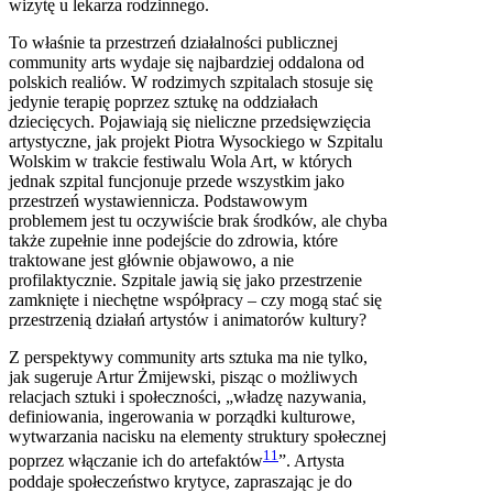
wizytę u lekarza rodzinnego.
To właśnie ta przestrzeń działalności publicznej
community arts wydaje się najbardziej oddalona od
polskich realiów. W rodzimych szpitalach stosuje się
jedynie terapię poprzez sztukę na oddziałach
dziecięcych. Pojawiają się nieliczne przedsięwzięcia
artystyczne, jak projekt Piotra Wysockiego w Szpitalu
Wolskim w trakcie festiwalu Wola Art, w których
jednak szpital funcjonuje przede wszystkim jako
przestrzeń wystawiennicza. Podstawowym
problemem jest tu oczywiście brak środków, ale chyba
także zupełnie inne podejście do zdrowia, które
traktowane jest głównie objawowo, a nie
profilaktycznie. Szpitale jawią się jako przestrzenie
zamknięte i niechętne współpracy – czy mogą stać się
przestrzenią działań artystów i animatorów kultury?
Z perspektywy community arts sztuka ma nie tylko,
jak sugeruje Artur Żmijewski, pisząc o możliwych
relacjach sztuki i społeczności, „władzę nazywania,
definiowania, ingerowania w porządki kulturowe,
wytwarzania nacisku na elementy struktury społecznej
11
poprzez włączanie ich do artefaktów
”. Artysta
poddaje społeczeństwo krytyce, zapraszając je do