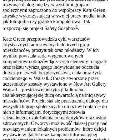
rozwinąć dialog między wszystkimi grupami
społecznymi zaproszono do współpracy Kate Green,
artystkę wykorzystującą w swojej pracy media, takie
jak fotografia czy grafika komputerowa. Tak
2
rozpoczął się projekt Safety Soapbox
.
Kate Green przeprowadziła cykl warsztatów
artystycznych adresowanych do trzech grup:
mieszkańców, prostytutek oraz młodzieży. W ich
wyniku powstała seria wygenerowanych
komputerowo obrazów łączących elementy fotografii
oraz tekstu wyrażającego indywidualne odczucia
dotyczące kwestii bezpieczeństwa, ciała oraz życia
codziennego w Walsall. Obrazy stworzone przez
uczestników zostały wystawione w New Art Gallery
Walsall – prestiżowej instytucji kulturalnej
charakteryzującej się dużą otwartością na inicjatywy
mieszkańców. Projekt stał się przestrzenią dialogu dla
wszystkich grup społecznych i umożliwił dotarcie do
nich z informacjami dotyczącymi zdrowia
seksualnego, uzależnienia od narkotyków oraz usług
zdrowotnych. Otworzył możliwość dalszej pracy nad
rozwiązywaniem lokalnych problemów, które dzięki
wystawie w galerii oraz kampanii informacyjnej