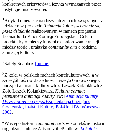
konkretnych priorytetów i języka wymaganych przez
instytucje finansowania.
1
Artykuł opiera się na doświadczeniach związanych z
udziałem w projekcie
Animacja kultury – uczenie się
przez działanie
realizowanym w ramach programu
Leonardo da Vinci Komisji Europejskiej. Celem
projektu było między innymi ekspolorowanie relacji
między teorią i praktyką
community arts
a rodzimą
animacją kultury.
2
Safety Soapbox
[online]
3
Z kolei w polskich ruchach kontrkulturowych, a w
szczególności w działalności Jerzego Grotowskiego,
początki animacji kultury widzi Leszek Kolankiewicz.
Zob. Leszek Kolankiewicz,
Kultura czynna:
prahistoria animacji kultury
, [w:]
Animacja kultury.
Doświadczenie i przyszłość
, redakcja Grzegorz
Godlewski, Instytut Kultury Polskiej UW, Warszawa
2002
.
4
Więcej o historii
community arts
w kontekście historii
organizacji Jubilee Arts oraz thePublic w:
Lokalnie: