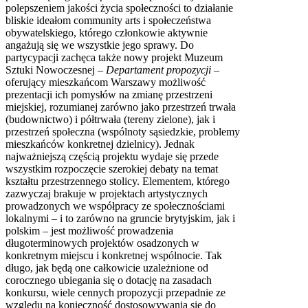
polepszeniem jakości życia społeczności to działanie
bliskie ideałom community arts i społeczeństwa
obywatelskiego, którego członkowie aktywnie
angażują się we wszystkie jego sprawy. Do
partycypacji zachęca także nowy projekt Muzeum
Sztuki Nowoczesnej –
Departament propozycji
–
oferujący mieszkańcom Warszawy możliwość
prezentacji ich pomysłów na zmianę przestrzeni
miejskiej, rozumianej zarówno jako przestrzeń trwała
(budownictwo) i półtrwała (tereny zielone), jak i
przestrzeń społeczna (wspólnoty sąsiedzkie, problemy
mieszkańców konkretnej dzielnicy). Jednak
najważniejszą częścią projektu wydaje się przede
wszystkim rozpoczęcie szerokiej debaty na temat
kształtu przestrzennego stolicy. Elementem, którego
zazwyczaj brakuje w projektach artystycznych
prowadzonych we współpracy ze społecznościami
lokalnymi – i to zarówno na gruncie brytyjskim, jak i
polskim – jest możliwość prowadzenia
długoterminowych projektów osadzonych w
konkretnym miejscu i konkretnej wspólnocie. Tak
długo, jak będą one całkowicie uzależnione od
corocznego ubiegania się o dotację na zasadach
konkursu, wiele cennych propozycji przepadnie ze
względu na konieczność dostosowywania się do