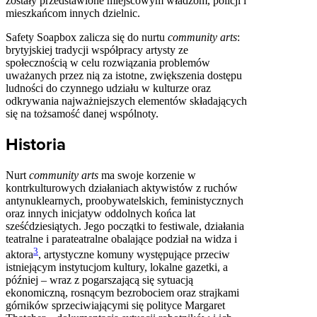
zostały przedstawione miejscowym władzom, policji i
mieszkańcom innych dzielnic.
Safety Soapbox zalicza się do nurtu
community arts
:
brytyjskiej tradycji współpracy artysty ze
społecznością w celu rozwiązania problemów
uważanych przez nią za istotne, zwiększenia dostępu
ludności do czynnego udziału w kulturze oraz
odkrywania najważniejszych elementów składających
się na tożsamość danej wspólnoty.
Historia
Nurt
community arts
ma swoje korzenie w
kontrkulturowych działaniach aktywistów z ruchów
antynuklearnych, proobywatelskich, feministycznych
oraz innych inicjatyw oddolnych końca lat
sześćdziesiątych. Jego początki to festiwale, działania
teatralne i parateatralne obalające podział na widza i
3
aktora
, artystyczne komuny występujące przeciw
istniejącym instytucjom kultury, lokalne gazetki, a
później – wraz z pogarszającą się sytuacją
ekonomiczną, rosnącym bezrobociem oraz strajkami
górników sprzeciwiającymi się polityce Margaret