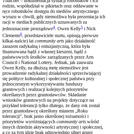
Thatcher – dokumentacja sytuacji robotników i ich
rodzin, współudział w pikietach oraz oddawanie w
ręce robotników dostępu do mediów artystycznego
wyrazu w chwili, gdy niemożliwa była prezentacja ich
racji w mediach publicznych uznawanych za
4
5
jednoznacznie prorządowe
. Owen Kelly
i Nick
6
Clements
, przedstawiciele nurtu, opisują pierwsze
kilka(-naście) lat
community arts
jako działalność
zarazem radykalną i entuzjastyczną, która była
finansowana bądź z własnej kieszeni, bądź z
państwowych środków zarządzanych przez Arts
Council i National Lottery. Jednak, jak zauważa
Owen Kelly, na dłuższą metę niemożliwe jest
prowadzenie radykalnej działalności sprzeciwiającej
się polityce kulturalnej i społecznej państwa przy
jednoczesnym wykorzystywaniu funduszy
grantowych i realizacji kolejnych priorytetów
określanych przez grantodawców. Składanie
wniosków grantowych na projekty dotyczące na
przykład tolerancji tylko dlatego, że dany rok został
przez grantodawcę określony mianem „Roku
tolerancji”, brak jasno określonej tożsamości i
priorytetów wyróżniających
community arts
wśród
innych dziedzin aktywności artystycznej i społecznej,
a co za tym idzie brak odpowiednio silnej grupy