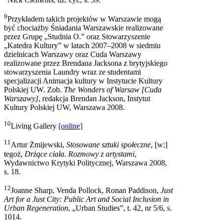
Nick Clements, dz. cyt., s. 39.
9
Przykładem takich projektów w Warszawie mogą
być chociażby Śniadania Warszawskie realizowane
przez Grupę „Studnia O.” oraz Stowarzyszenie
„Katedra Kultury” w latach 2007–2008 w siedmiu
dzielnicach Warszawy oraz Cuda Warszawy
realizowane przez Brendana Jacksona z brytyjskiego
stowarzyszenia Laundry wraz ze studentami
specjalizacji Animacja kultury w Instytucie Kultury
Polskiej UW. Zob.
The Wonders of Warsaw [Cuda
Warszawy]
, redakcja Brendan Jackson, Instytut
Kultury Polskiej UW, Warszawa 2008.
10
Living Gallery
[online]
11
Artur Żmijewski,
Stosowane sztuki społeczne
, [w:]
tegoż,
Drżące ciała. Rozmowy z artystami
,
Wydawnictwo Krytyki Politycznej, Warszawa 2008,
s. 18.
12
Joanne Sharp, Venda Pollock, Ronan Paddison,
Just
Art for a Just City: Public Art and Social Inclusion in
Urban Regeneration
, „Urban Studies”, t. 42, nr 5/6, s.
1014.