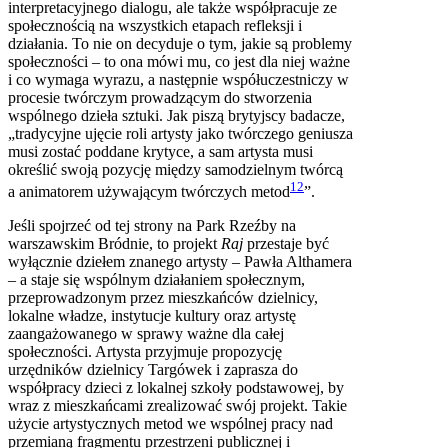
interpretacyjnego dialogu, ale także współpracuje ze
społecznością na wszystkich etapach refleksji i
działania. To nie on decyduje o tym, jakie są problemy
społeczności – to ona mówi mu, co jest dla niej ważne
i co wymaga wyrazu, a następnie współuczestniczy w
procesie twórczym prowadzącym do stworzenia
wspólnego dzieła sztuki. Jak piszą brytyjscy badacze,
„tradycyjne ujęcie roli artysty jako twórczego geniusza
musi zostać poddane krytyce, a sam artysta musi
określić swoją pozycję między samodzielnym twórcą
12
a animatorem używającym twórczych metod
”.
Jeśli spojrzeć od tej strony na Park Rzeźby na
warszawskim Bródnie, to projekt
Raj
przestaje być
wyłącznie dziełem znanego artysty – Pawła Althamera
– a staje się wspólnym działaniem społecznym,
przeprowadzonym przez mieszkańców dzielnicy,
lokalne władze, instytucje kultury oraz artystę
zaangażowanego w sprawy ważne dla całej
społeczności. Artysta przyjmuje propozycję
urzędników dzielnicy Targówek i zaprasza do
współpracy dzieci z lokalnej szkoły podstawowej, by
wraz z mieszkańcami zrealizować swój projekt. Takie
użycie artystycznych metod we wspólnej pracy nad
przemianą fragmentu przestrzeni publicznej i