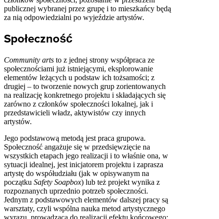
publicznej wybranej przez grupę i to mieszkańcy będą
za nią odpowiedzialni po wyjeździe artystów.
Społeczność
Community arts
to z jednej strony współpraca ze
społecznościami już istniejącymi, eksplorowanie
elementów leżących u podstaw ich tożsamości; z
drugiej – to tworzenie nowych grup zorientowanych
na realizację konkretnego projektu i składających się
zarówno z członków społeczności lokalnej, jak i
przedstawicieli władz, aktywistów czy innych
artystów.
Jego podstawową metodą jest praca grupowa.
Społeczność angażuje się w przedsięwzięcie na
wszystkich etapach jego realizacji i to właśnie ona, w
sytuacji idealnej, jest inicjatorem projektu i zaprasza
artystę do współudziału (jak w opisywanym na
początku
Safety Soapbox
) lub też projekt wynika z
rozpoznanych uprzednio potrzeb społeczności.
Jednym z podstawowych elementów dalszej pracy są
warsztaty, czyli wspólna nauka metod artystycznego
wyrazu, prowadząca do realizacji efektu końcowego: