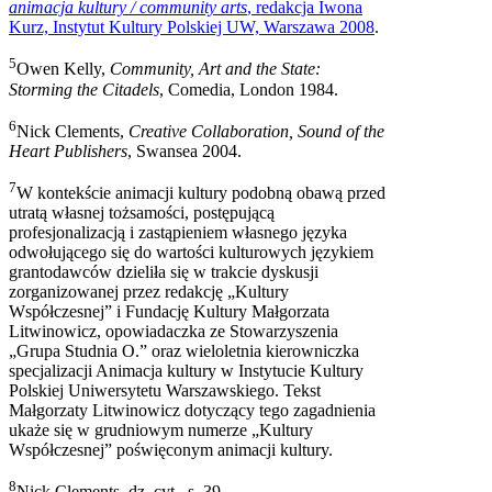
animacja kultury / community arts
, redakcja Iwona
Kurz, Instytut Kultury Polskiej UW, Warszawa 2008
.
5
Owen Kelly,
Community, Art and the State:
Storming the Citadels
, Comedia, London 1984.
6
Nick Clements,
Creative Collaboration, Sound of the
Heart Publishers
, Swansea 2004.
7
W kontekście animacji kultury podobną obawą przed
utratą własnej tożsamości, postępującą
profesjonalizacją i zastąpieniem własnego języka
odwołującego się do wartości kulturowych językiem
grantodawców dzieliła się w trakcie dyskusji
zorganizowanej przez redakcję „Kultury
Współczesnej” i Fundację Kultury Małgorzata
Litwinowicz, opowiadaczka ze Stowarzyszenia
„Grupa Studnia O.” oraz wieloletnia kierowniczka
specjalizacji Animacja kultury w Instytucie Kultury
Polskiej Uniwersytetu Warszawskiego. Tekst
Małgorzaty Litwinowicz dotyczący tego zagadnienia
ukaże się w grudniowym numerze „Kultury
Współczesnej” poświęconym animacji kultury.
8