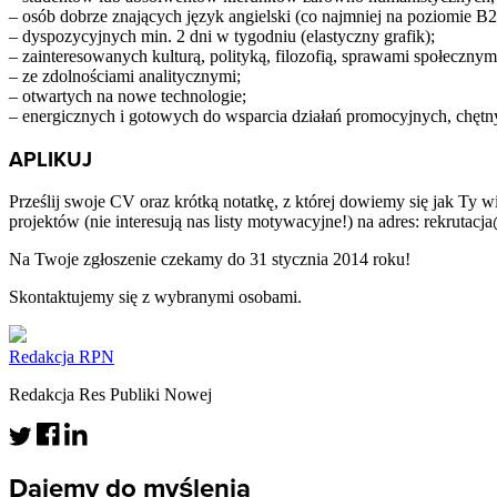
– osób dobrze znających język angielski (co najmniej na poziomie B2
– dyspozycyjnych min. 2 dni w tygodniu (elastyczny grafik);
– zainteresowanych kulturą, polityką, filozofią, sprawami społeczn
– ze zdolnościami analitycznymi;
– otwartych na nowe technologie;
– energicznych i gotowych do wsparcia działań promocyjnych, chętn
APLIKUJ
Prześlij swoje CV oraz krótką notatkę, z której dowiemy się jak Ty 
projektów (nie interesują nas listy motywacyjne!) na adres: rekrutacj
Na Twoje zgłoszenie czekamy do 31 stycznia 2014 roku!
Skontaktujemy się z wybranymi osobami.
Redakcja RPN
Redakcja Res Publiki Nowej
Dajemy do myślenia