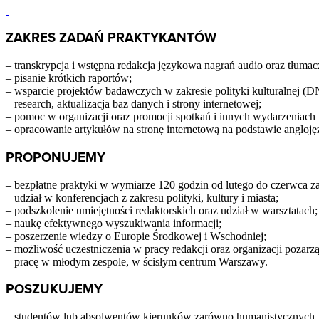
ZAKRES ZADAŃ PRAKTYKANTÓW
– transkrypcja i wstępna redakcja językowa nagrań audio oraz tłumac
– pisanie krótkich raportów;
– wsparcie projektów badawczych w zakresie polityki kulturalnej (D
– research, aktualizacja baz danych i strony internetowej;
– pomoc w organizacji oraz promocji spotkań i innych wydarzeniach 
– opracowanie artykułów na stronę internetową na podstawie angloję
PROPONUJEMY
– bezpłatne praktyki w wymiarze 120 godzin od lutego do czerwca z
– udział w konferencjach z zakresu polityki, kultury i miasta;
– podszkolenie umiejętności redaktorskich oraz udział w warsztatach;
– naukę efektywnego wyszukiwania informacji;
– poszerzenie wiedzy o Europie Środkowej i Wschodniej;
– możliwość uczestniczenia w pracy redakcji oraz organizacji pozarz
– pracę w młodym zespole, w ścisłym centrum Warszawy.
POSZUKUJEMY
– studentów lub absolwentów kierunków zarówno humanistycznych, ja