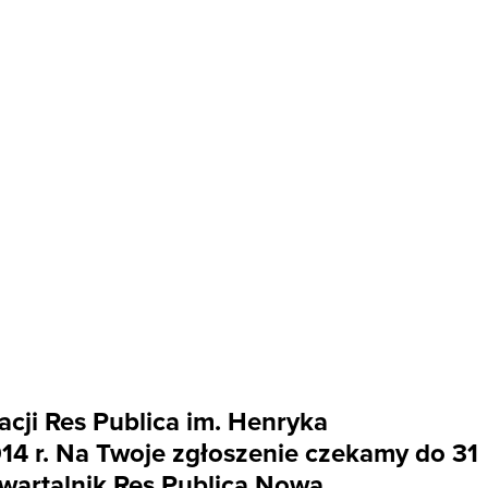
cji Res Publica im. Henryka
4 r. Na Twoje zgłoszenie czekamy do 31
wartalnik Res Publica Nowa,