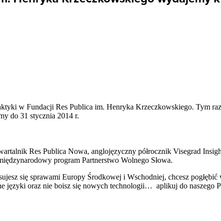
raktyki w Fundacji Res Publica im. Henryka Krzeczkowskiego. Tym r
y do 31 stycznia 2014 r.
talnik Res Publica Nowa, anglojęzyczny półrocznik Visegrad Insigh
z międzynarodowy program Partnerstwo Wolnego Słowa.
eresujesz się sprawami Europy Środkowej i Wschodniej, chcesz pogłębić 
inne języki oraz nie boisz się nowych technologii… aplikuj do naszego