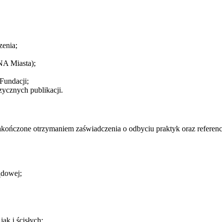
zenia;
NA Miasta);
Fundacji;
zycznych publikacji.
akończone otrzymaniem zaświadczenia o odbyciu praktyk oraz referencj
ądowej;
k i ścisłych;