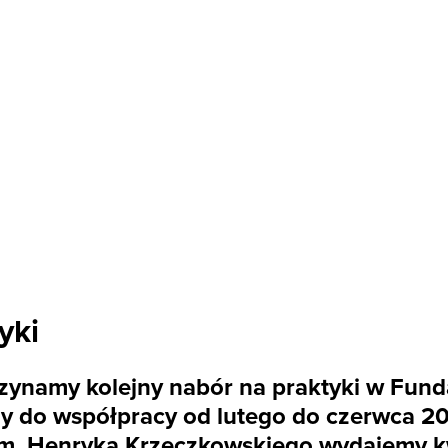
yki
zynamy kolejny nabór na praktyki w Funda
 do współpracy od lutego do czerwca 201
a im. Henryka Krzeczkowskiego wydajemy k