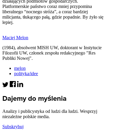
działających podmiotów gospodarczych.
Platformerskie państwo coraz mniej przypomina
liberalnego “nocnego stróża”, a coraz bardziej
milicjanta, tłukącego pałą, gdzie popadnie. By żyło się
lepiej.
Maciej Melon
(1984), absolwent MISH UW, doktorant w Instytucie
Filozofii UW, członek zespołu redakcyjnego "Res
Publiki Nowej".
melon
polityka/idee
Dajemy do myślenia
Analizy i publicystyka od ludzi dla ludzi. Wesprzyj
niezależne polskie media.
Subskrybuj