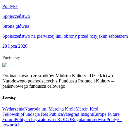
Polityka
Społeczeństwo
Strona główna
Społeczeństwo na pierwszej linii obrony przed rosyjskim sabotażem
28 lipca 2026
Partnerzy
Dofinansowano ze środków Ministra Kultury i Dziedzictwa
Narodowego pochodzących z Funduszu Promocji Kultury –
państwowego funduszu celowego
Serwisy
Wydarzenia
Nagroda im. Marcina Króla
Marcin Król
Fellowship
Fundacja Res Publica
Visegrad Insight
Europe Future
Forum
Polityka Prywatności / RODO
Regulamin serwisu
Polityka
równości