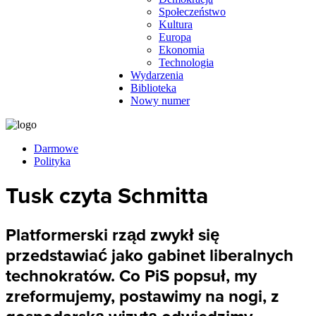
Społeczeństwo
Kultura
Europa
Ekonomia
Technologia
Wydarzenia
Biblioteka
Nowy numer
Darmowe
Polityka
Tusk czyta Schmitta
Platformerski rząd zwykł się
przedstawiać jako gabinet liberalnych
technokratów. Co PiS popsuł, my
zreformujemy, postawimy na nogi, z