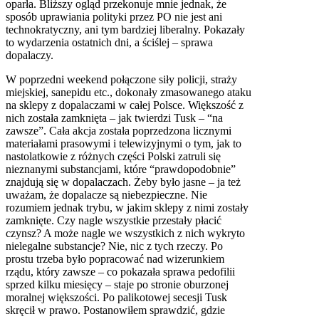
oparła. Bliższy ogląd przekonuje mnie jednak, że
sposób uprawiania polityki przez PO nie jest ani
technokratyczny, ani tym bardziej liberalny. Pokazały
to wydarzenia ostatnich dni, a ściślej – sprawa
dopalaczy.
W poprzedni weekend połączone siły policji, straży
miejskiej, sanepidu etc., dokonały zmasowanego ataku
na sklepy z dopalaczami w całej Polsce. Większość z
nich została zamknięta – jak twierdzi Tusk – “na
zawsze”. Cała akcja została poprzedzona licznymi
materiałami prasowymi i telewizyjnymi o tym, jak to
nastolatkowie z różnych części Polski zatruli się
nieznanymi substancjami, które “prawdopodobnie”
znajdują się w dopalaczach. Żeby było jasne – ja też
uważam, że dopalacze są niebezpieczne. Nie
rozumiem jednak trybu, w jakim sklepy z nimi zostały
zamknięte. Czy nagle wszystkie przestały płacić
czynsz? A może nagle we wszystkich z nich wykryto
nielegalne substancje? Nie, nic z tych rzeczy. Po
prostu trzeba było popracować nad wizerunkiem
rządu, który zawsze – co pokazała sprawa pedofilii
sprzed kilku miesięcy – staje po stronie oburzonej
moralnej większości. Po palikotowej secesji Tusk
skręcił w prawo. Postanowiłem sprawdzić, gdzie