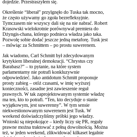
dojedzie. Przestraszyłem się.
Określenie “liberał” przylgnęło do Tuska tak mocno,
że często używamy go zgoła bezrefleksyjnie.
Tymczasem nie wszyscy dali się na nie nabrać. Robert
Krasowski wielokrotnie porównywał premiera do
Dżyngis-chana, którego podnieca władza jako taka.
Pozwolę sobie dodać jeszcze jedną metaforę. Tusk jest
– mówiąc za Schmittem – po prostu suwerenem.
Jak wiadomo, Carl Schmitt był zdecydowanym
krytykiem liberalnej demokracji. “Chrystus czy
Barabasz?” – to pytanie, na które system
parlamentarny nie potrafi konkluzywnie
odpowiedzieć. Jako antidotum Schmitt proponuje
prosty zabieg – otóż czasami, w imię wyższej
konieczności, zasadne jest zawieszenie reguł
prawnych. W tak zaprojektowanym systemie władzę
ma ten, kto to potrafi. “Ten, kto decyduje o stanie
wyjątkowym, jest suwerenny”. W tym sensie
niekwestionowanym suwerenem jest Tusk. W
weekend doświadczyliśmy próbki jego władzy.
Wnioski są niepokojące – kiedy liczy się PR, reguły
prawne można traktować z pełną dowolnością. Można
też, w jeden weekend, zlikwidować kilkaset legalnie