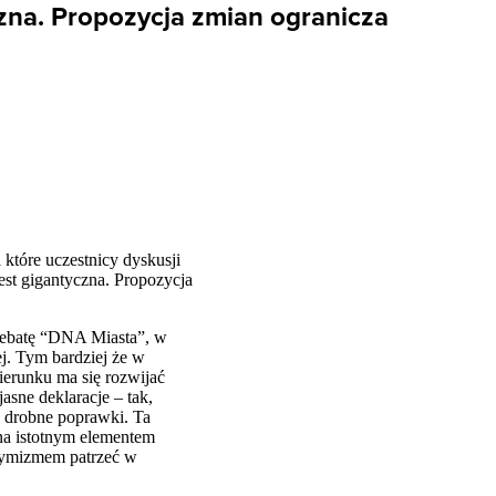
czna. Propozycja zmian ogranicza
 które uczestnicy dyskusji
jest gigantyczna. Propozycja
ebatę “
DNA
Miasta”, w
ej. Tym bardziej że w
ierunku ma się rozwijać
sne deklaracje – tak,
 drobne poprawki. Ta
ona istotnym elementem
optymizmem patrzeć w