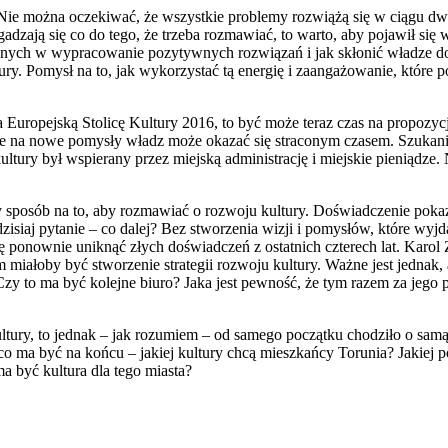
. Nie można oczekiwać, że wszystkie problemy rozwiążą się w ciągu 
adzają się co do tego, że trzeba rozmawiać, to warto, aby pojawił się 
innych w wypracowanie pozytywnych rozwiązań i jak skłonić władze d
ury. Pomysł na to, jak wykorzystać tą energię i zaangażowanie, które p
u na Europejską Stolicę Kultury 2016, to być może teraz czas na propoz
ie na nowe pomysły władz może okazać się straconym czasem. Szukani
tury był wspierany przez miejską administrację i miejskie pieniądze. 
sposób na to, aby rozmawiać o rozwoju kultury. Doświadczenie pokazu
dzisiaj pytanie – co dalej? Bez stworzenia wizji i pomysłów, które wy
się ponownie uniknąć złych doświadczeń z ostatnich czterech lat. Karo
miałoby być stworzenie strategii rozwoju kultury. Ważne jest jednak,
 to ma być kolejne biuro? Jaka jest pewność, że tym razem za jego 
ltury, to jednak – jak rozumiem – od samego początku chodziło o samą
, co ma być na końcu – jakiej kultury chcą mieszkańcy Torunia? Jakiej
 być kultura dla tego miasta?