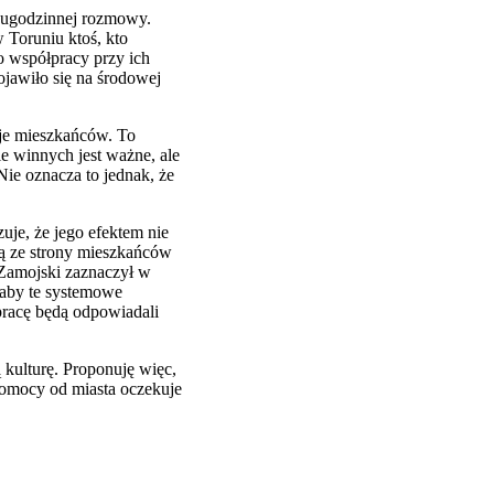
dwugodzinnej rozmowy.
w Toruniu ktoś, kto
o współpracy przy ich
ojawiło się na środowej
ycje mieszkańców. To
e winnych jest ważne, ale
Nie oznacza to jednak, że
je, że jego efektem nie
jdą ze strony mieszkańców
l Zamojski zaznaczył w
 aby te systemowe
pracę będą odpowiadali
 kulturę. Proponuję więc,
 pomocy od miasta oczekuje