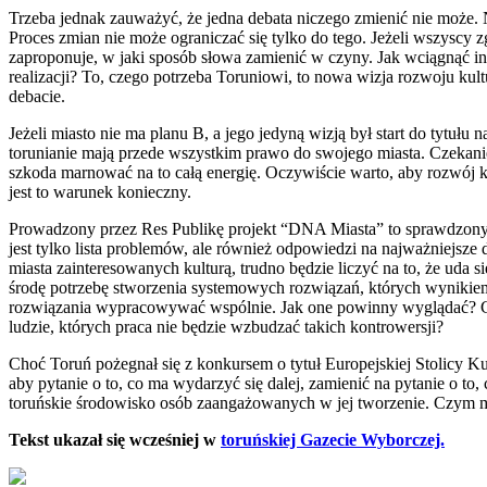
Trzeba jednak zauważyć, że jedna debata niczego zmienić nie może
Proces zmian nie może ograniczać się tylko do tego. Jeżeli wszyscy zg
zaproponuje, w jaki sposób słowa zamienić w czyny. Jak wciągnąć 
realizacji? To, czego potrzeba Toruniowi, to nowa wizja rozwoju kult
debacie.
Jeżeli miasto nie ma planu B, a jego jedyną wizją był start do tytuł
torunianie mają przede wszystkim prawo do swojego miasta. Czekan
szkoda marnować na to całą energię. Oczywiście warto, aby rozwój kul
jest to warunek konieczny.
Prowadzony przez Res Publikę projekt “
DNA
Miasta” to sprawdzony 
jest tylko lista problemów, ale również odpowiedzi na najważniejsze 
miasta zainteresowanych kulturą, trudno będzie liczyć na to, że uda 
środę potrzebę stworzenia systemowych rozwiązań, których wynikiem 
rozwiązania wypracowywać wspólnie. Jak one powinny wyglądać? Czy
ludzie, których praca nie będzie wzbudzać takich kontrowersji?
Choć Toruń pożegnał się z konkursem o tytuł Europejskiej Stolicy Ku
aby pytanie o to, co ma wydarzyć się dalej, zamienić na pytanie o to
toruńskie środowisko osób zaangażowanych w jej tworzenie. Czym ma
Tekst ukazał się wcześniej w
toruńskiej Gazecie Wyborczej.