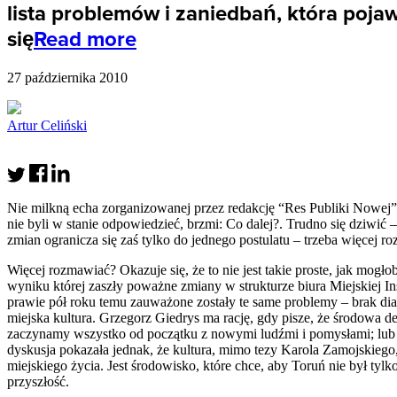
lista problemów i zaniedbań, która poja
się
Read more
27 października 2010
Artur Celiński
Nie milkną echa zorganizowanej przez redakcję “Res Publiki Nowej” 
nie byli w stanie odpowiedzieć, brzmi: Co dalej?. Trudno się dziwić 
zmian ogranicza się zaś tylko do jednego postulatu – trzeba więcej r
Więcej rozmawiać? Okazuje się, że to nie jest takie proste, jak mog
wyniku której zaszły poważne zmiany w strukturze biura Miejskiej In
prawie pół roku temu zauważone zostały te same problemy – brak di
miejska kultura. Grzegorz Giedrys ma rację, gdy pisze, że środowa 
zaczynamy wszystko od początku z nowymi ludźmi i pomysłami; lub
dyskusja pokazała jednak, że kultura, mimo tezy Karola Zamojskiego, 
miejskiego życia. Jest środowisko, które chce, aby Toruń nie był tyl
przyszłość.