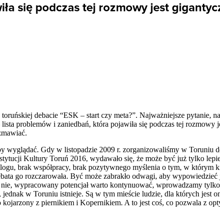
wiła się podczas tej rozmowy jest giganty
toruńskiej debacie “
ESK
– start czy meta?”. Najważniejsze pytanie, na
– lista problemów i zaniedbań, która pojawiła się podczas tej rozmowy 
ozmawiać.
łoby wyglądać. Gdy w listopadzie 2009 r. zorganizowaliśmy w Toruniu d
stytucji Kultury Toruń 2016, wydawało się, że może być już tylko lepi
alogu, brak współpracy, brak pozytywnego myślenia o tym, w którym k
debata go rozczarowała. Być może zabrakło odwagi, aby wypowiedzieć ja
 nie, wypracowany potencjał warto kontynuować, wprowadzamy tylko
jednak w Toruniu istnieje. Są w tym mieście ludzie, dla których jest 
ko kojarzony z piernikiem i Kopernikiem. A to jest coś, co pozwala z 